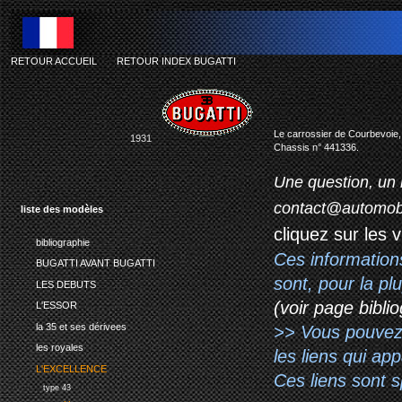
RETOUR ACCUEIL
-
RETOUR INDEX BUGATTI
Le carrossier de Courbevoie, 
1931
Chassis n° 441336.
Une question, un 
contact@automob
liste des modèles
cliquez sur les 
bibliographie
Ces information
BUGATTI AVANT BUGATTI
sont, pour la p
LES DEBUTS
(voir page biblio
L'ESSOR
la 35 et ses dérivees
>> Vous pouvez a
les royales
les liens qui ap
L'EXCELLENCE
Ces liens sont 
type 43