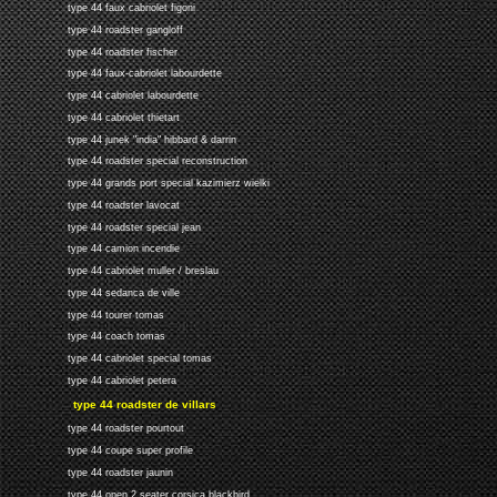
type 44 faux cabriolet figoni
type 44 roadster gangloff
type 44 roadster fischer
type 44 faux-cabriolet labourdette
type 44 cabriolet labourdette
type 44 cabriolet thietart
type 44 junek "india" hibbard & darrin
type 44 roadster special reconstruction
type 44 grands port special kazimierz wielki
type 44 roadster lavocat
type 44 roadster special jean
type 44 camion incendie
type 44 cabriolet muller / breslau
type 44 sedanca de ville
type 44 tourer tomas
type 44 coach tomas
type 44 cabriolet special tomas
type 44 cabriolet petera
type 44 roadster de villars
type 44 roadster pourtout
type 44 coupe super profile
type 44 roadster jaunin
type 44 open 2 seater corsica blackbird