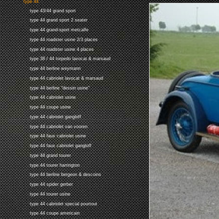
type 44
type 43/44 grand sport
type 44 grand sport 2 seater
type 44 grand-sport metcalfe
type 44 roadster usine 2/3 places
type 44 roadster usine 4 places
type 38 / 44 torpedo lavocat & marsaud
type 44 berline weymann
type 44 cabriolet lavocat & marsaud
type 44 berline "dessin usine"
type 44 cabriolet usine
type 44 coupe usine
type 44 cabriolet gangloff
type 44 cabriolet van vooren
type 44 faux cabriolet usine
type 44 faux cabriolet gangloff
type 44 grand tourer
type 44 tourer harrington
type 44 berline bergeon & descoins
type 44 spider gerber
type 44 tourer usine
type 44 cabriolet special pourtout
type 44 coupe americain