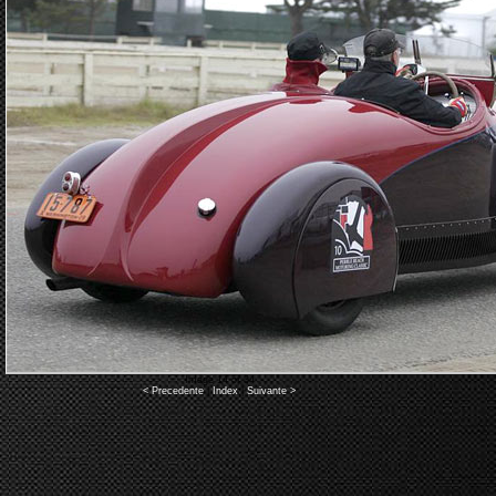
Image 14 of 34
< Precedente
|
Index
|
Suivante >