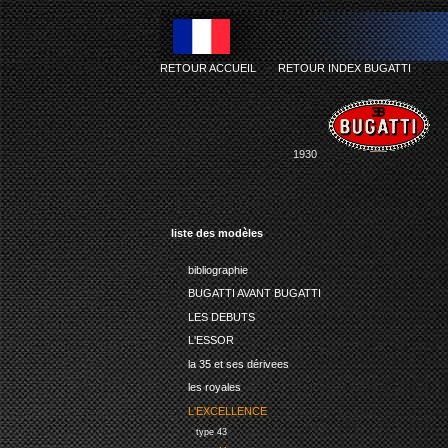
RETOUR ACCUEIL
-
RETOUR INDEX BUGATTI
1930
liste des modèles
bibliographie
BUGATTI AVANT BUGATTI
LES DEBUTS
L'ESSOR
la 35 et ses dérivees
les royales
L'EXCELLENCE
type 43