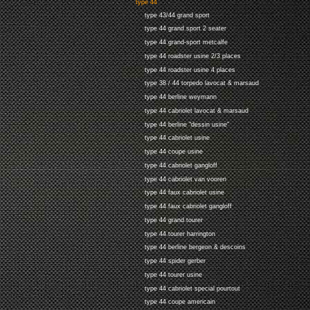
type 44
type 43/44 grand sport
type 44 grand sport 2 seater
type 44 grand-sport metcalfe
type 44 roadster usine 2/3 places
type 44 roadster usine 4 places
type 38 / 44 torpedo lavocat & marsaud
type 44 berline weymann
type 44 cabriolet lavocat & marsaud
type 44 berline "dessin usine"
type 44 cabriolet usine
type 44 coupe usine
type 44 cabriolet gangloff
type 44 cabriolet van vooren
type 44 faux cabriolet usine
type 44 faux cabriolet gangloff
type 44 grand tourer
type 44 tourer harrington
type 44 berline bergeon & descoins
type 44 spider gerber
type 44 tourer usine
type 44 cabriolet special pourtout
type 44 coupe americain