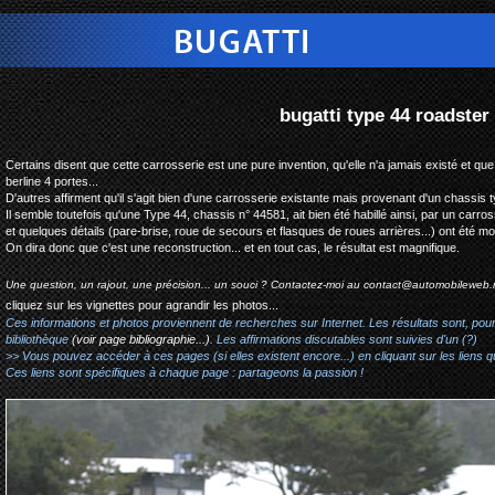
bugatti type 44 roadster special reconstruction #445
Certains disent que cette carrosserie est une pure invention, qu'elle n'a jamais existé et que 
berline 4 portes...
D'autres affirment qu'il s'agit bien d'une carrosserie existante mais provenant d'un chassis t
Il semble toutefois qu'une Type 44, chassis n° 44581, ait bien été habillé ainsi, par un carro
et quelques détails (pare-brise, roue de secours et flasques de roues arrières...) ont été modif
On dira donc que c'est une reconstruction... et en tout cas, le résultat est magnifique.
Une question, un rajout, une précision... un souci ? Contactez-moi au
contact@automobileweb.
cliquez sur les vignettes pour agrandir les photos...
Ces informations et photos proviennent de recherches sur Internet. Les résultats sont, pou
bibliothèque
(voir page bibliographie...)
. Les affirmations discutables sont suivies d'un (?)
>> Vous pouvez accéder à ces pages (si elles existent encore...) en cliquant sur les liens qu
Ces liens sont spécifiques à chaque page : partageons la passion !