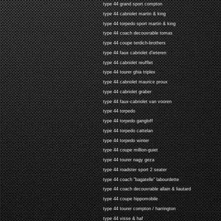
type 44 grand sport compton
type 44 cabriolet martin & king
type 44 torpedo sport martin & king
type 44 coach decouvrable tomas
type 44 coupe terdich-brothers
type 44 faux cabriolet d'ieteren
type 44 cabriolet reufflet
type 44 tourer ghia triplex
type 44 cabriolet maurice proux
type 44 cabriolet graber
type 44 faux-cabriolet van vooren
type 44 torpedo
type 44 torpedo gangloff
type 44 torpedo cattelan
type 44 torpedo winter
type 44 coupe million-guiet
type 44 tourer nagy geza
type 44 roadster sport 2 seater
type 44 coach "bagatelle" labourdette
type 44 coach decouvrable allain & liautard
type 44 coupe hippomobile
type 44 tourer compton / harrington
type 44 visse & haf