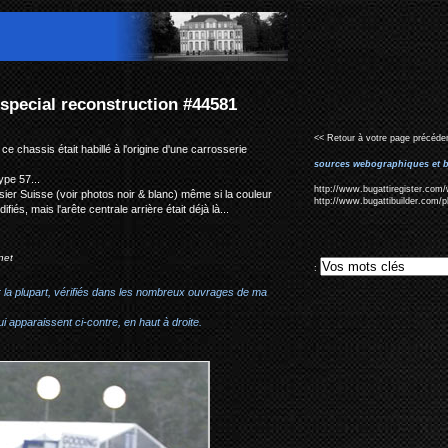
81
<< Retour à votre page précéden
ce chassis était habillé à l'origine d'une carrosserie
sources webographiques et b
ype 57...
http://www.bugattiregister.com/
ssier Suisse (voir photos noir & blanc) même si la couleur
http://www.bugattibuilder.com/
iés, mais l'arête centrale arrière était déjà là...
net
:
r la plupart, vérifiés dans les nombreux ouvrages de ma
i apparaissent ci-contre, en haut à droite.