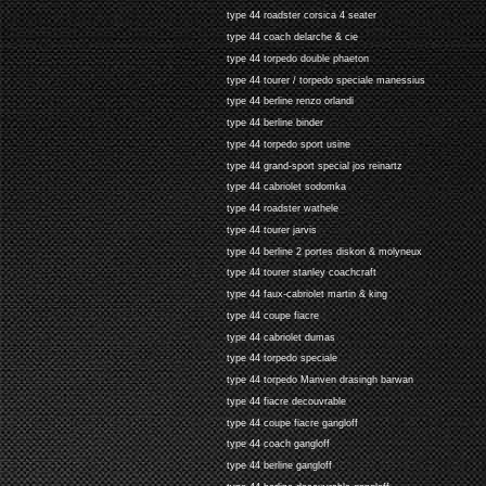
type 44 roadster corsica 4 seater
type 44 coach delarche & cie
type 44 torpedo double phaeton
type 44 tourer / torpedo speciale manessius
type 44 berline renzo orlandi
type 44 berline binder
type 44 torpedo sport usine
type 44 grand-sport special jos reinartz
type 44 cabriolet sodomka
type 44 roadster wathele
type 44 tourer jarvis
type 44 berline 2 portes diskon & molyneux
type 44 tourer stanley coachcraft
type 44 faux-cabriolet martin & king
type 44 coupe fiacre
type 44 cabriolet dumas
type 44 torpedo speciale
type 44 torpedo Manven drasingh barwan
type 44 fiacre decouvrable
type 44 coupe fiacre gangloff
type 44 coach gangloff
type 44 berline gangloff