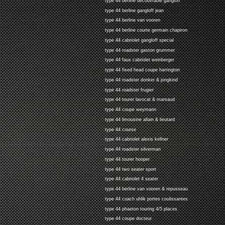
type 44 berline decouvrable gangloff
type 44 berline gangloff jean
type 44 berline van vooren
type 44 berline courte germain chapiron
type 44 cabriolet gangloff special
type 44 roadster gaston grummer
type 44 faux cabriolet weinberger
type 44 fixed head coupe harrington
type 44 roadster donker & jongkind
type 44 roadster frugier
type 44 tourer lavocat & marsaud
type 44 coupe weymann
type 44 limousine allain & lieutard
type 44 course
type 44 cabriolet alexis kellner
type 44 roadster silverman
type 44 tourer hooper
type 44 two seater sport
type 44 cabriolet 4 seater
type 44 berline van vooren & repusseau
type 44 coach uhlik portes coulissantes
type 44 phaeton touring 4/5 places
type 44 coupe docteur