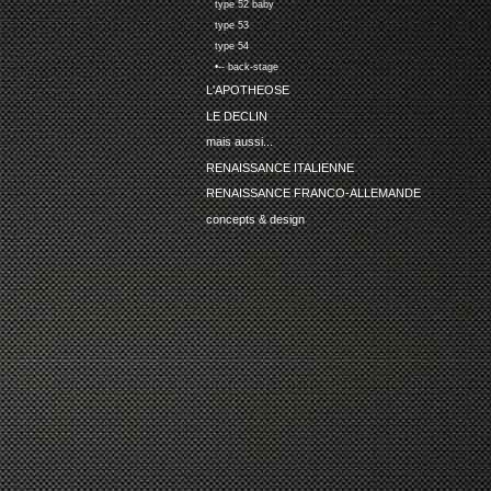
type 52 baby
type 53
type 54
•-- back-stage
L'APOTHEOSE
LE DECLIN
mais aussi...
RENAISSANCE ITALIENNE
RENAISSANCE FRANCO-ALLEMANDE
concepts & design