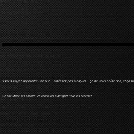
Si vous voyez apparaitre une pub... n'hésitez pas à cliquer... ça ne vous coûte rien, et ça 
Ce Site utilise des cookies, en continuant à naviguer, vous les acceptez