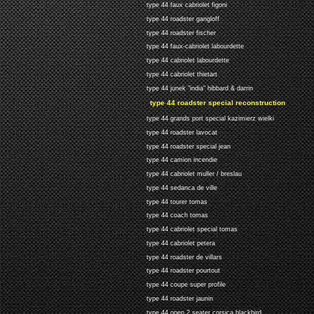
type 44 faux cabriolet figoni
type 44 roadster gangloff
type 44 roadster fischer
type 44 faux-cabriolet labourdette
type 44 cabriolet labourdette
type 44 cabriolet thietart
type 44 junek "india" hibbard & darrin
type 44 roadster special reconstruction
type 44 grands port special kazimierz wielki
type 44 roadster lavocat
type 44 roadster special jean
type 44 camion incendie
type 44 cabriolet muller / breslau
type 44 sedanca de ville
type 44 tourer tomas
type 44 coach tomas
type 44 cabriolet special tomas
type 44 cabriolet petera
type 44 roadster de villars
type 44 roadster pourtout
type 44 coupe super profile
type 44 roadster jaunin
type 44 open 2 seater corsica blackbird