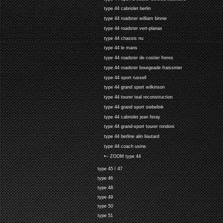
type 44 cabriolet berlin
type 44 roadster william binnie
type 44 roadster vert-planas
type 44 chassis nu
type 44 le mans
type 44 roadster de costier freres
type 44 roadster bourgeade fraissinier
type 44 sport russell
type 44 grand sport wilkinson
type 44 tourer teal reconstruction
type 44 grand sport siebelink
type 44 cabriolet jean feray
type 44 grand-sport tourer rondoni
type 44 berline alin liautard
type 44 coach usine
•-- ZOOM type 44
type 45 / 47
type 46
type 48
type 49
type 50
type 51