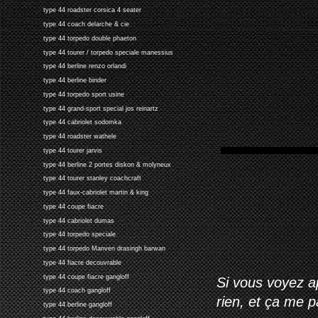
type 44 roadster corsica 4 seater
type 44 coach delarche & cie
type 44 torpedo double phaeton
type 44 tourer / torpedo speciale manessius
type 44 berline renzo orlandi
type 44 berline binder
type 44 torpedo sport usine
type 44 grand-sport special jos reinartz
type 44 cabriolet sodomka
type 44 roadster wathele
type 44 tourer jarvis
type 44 berline 2 portes diskon & molyneux
type 44 tourer stanley coachcraft
type 44 faux-cabriolet martin & king
type 44 coupe fiacre
type 44 cabriolet dumas
type 44 torpedo speciale
type 44 torpedo Manven drasingh barwan
type 44 fiacre decouvrable
type 44 coupe fiacre gangloff
Si vous voyez ap
type 44 coach gangloff
rien, et ça me 
type 44 berline gangloff