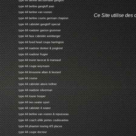
type 44 berline decouvrable gangloff
type 44 berline gangloff jean
type 44 berline van vooren
Ce Site utilise des 
type 44 berline courte germain chapiron
type 44 cabriolet gangloff special
type 44 roadster gaston grummer
type 44 faux cabriolet weinberger
type 44 fixed head coupe harrington
type 44 roadster donker & jongkind
type 44 roadster frugier
type 44 tourer lavocat & marsaud
type 44 coupe weymann
type 44 limousine allain & lieutard
type 44 course
type 44 cabriolet alexis kellner
type 44 roadster silverman
type 44 tourer hooper
type 44 two seater sport
type 44 cabriolet 4 seater
type 44 berline van vooren & repusseau
type 44 coach uhlik portes coulissantes
type 44 phaeton touring 4/5 places
type 44 coupe docteur