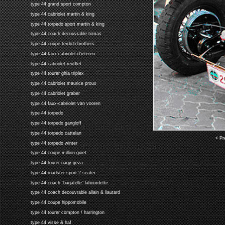
type 44 grand sport compton
type 44 cabriolet martin & king
type 44 torpedo sport martin & king
type 44 coach decouvrable tomas
type 44 coupe terdich-brothers
type 44 faux cabriolet d'ieteren
type 44 cabriolet reufflet
type 44 tourer ghia triplex
type 44 cabriolet maurice proux
type 44 cabriolet graber
type 44 faux-cabriolet van vooren
type 44 torpedo
type 44 torpedo gangloff
type 44 torpedo cattelan
< Pr
type 44 torpedo winter
type 44 coupe million-guiet
type 44 tourer nagy geza
type 44 roadster sport 2 seater
type 44 coach "bagatelle" labourdette
type 44 coach decouvrable allain & liautard
type 44 coupe hippomobile
type 44 tourer compton / harrington
type 44 visse & haf