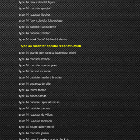
type 44 faux cabriolet figoni
type 44 roadster gangloff
type 44 roadster fischer
type 44 faux-cabriolet labourdette
type 44 cabriolet labourdette
type 44 cabriolet thietart
type 44 junek "india" hibbard & darrin
type 44 roadster special reconstruction
type 44 grands port special kazimierz wielki
type 44 roadster lavocat
type 44 roadster special jean
type 44 camion incendie
type 44 cabriolet muller / breslau
type 44 sedanca de ville
type 44 tourer tomas
type 44 coach tomas
type 44 cabriolet special tomas
type 44 cabriolet petera
type 44 roadster de villars
type 44 roadster pourtout
type 44 coupe super profile
type 44 roadster jaunin
type 44 open 2 seater corsica blackbird