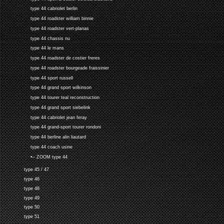
type 44 cabriolet berlin
type 44 roadster william binnie
type 44 roadster vert-planas
type 44 chassis nu
type 44 le mans
type 44 roadster de costier freres
type 44 roadster bourgeade fraissinier
type 44 sport russell
type 44 grand sport wilkinson
type 44 tourer teal reconstruction
type 44 grand sport siebelink
type 44 cabriolet jean feray
type 44 grand-sport tourer rondoni
type 44 berline alin liautard
type 44 coach usine
•-- ZOOM type 44
type 45 / 47
type 46
type 48
type 49
type 50
type 51