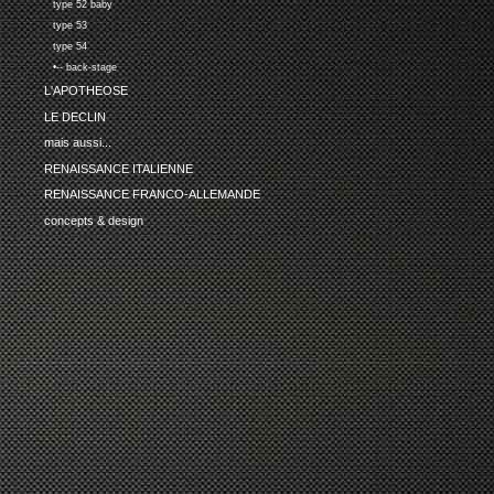
type 52 baby
type 53
type 54
•-- back-stage
L'APOTHEOSE
LE DECLIN
mais aussi...
RENAISSANCE ITALIENNE
RENAISSANCE FRANCO-ALLEMANDE
concepts & design