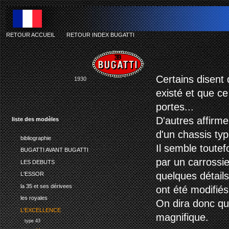
RETOUR ACCUEIL
-
RETOUR INDEX BUGATTI
bu
Certains disent 
1930
existé et que ce 
portes...
D'autres affirme
liste des modèles
d'un chassis typ
bibliographie
Il semble toutef
BUGATTI AVANT BUGATTI
par un carrossie
LES DEBUTS
quelques détails
L'ESSOR
la 35 et ses dérivees
ont été modifiés,
les royales
On dira donc que
L'EXCELLENCE
magnifique.
type 43