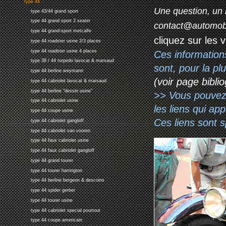
type 44
Une question, un 
type 43/44 grand sport
type 44 grand sport 2 seater
contact@automob
type 44 grand-sport metcalfe
cliquez sur les 
type 44 roadster usine 2/3 places
type 44 roadster usine 4 places
Ces information
type 38 / 44 torpedo lavocat & marsaud
sont, pour la p
type 44 berline weymann
(voir page biblio
type 44 cabriolet lavocat & marsaud
type 44 berline "dessin usine"
>> Vous pouvez a
type 44 cabriolet usine
les liens qui ap
type 44 coupe usine
Ces liens sont 
type 44 cabriolet gangloff
type 44 cabriolet van vooren
type 44 faux cabriolet usine
type 44 faux cabriolet gangloff
type 44 grand tourer
type 44 tourer harrington
type 44 berline bergeon & descoins
type 44 spider gerber
type 44 tourer usine
type 44 cabriolet special pourtout
type 44 coupe americain