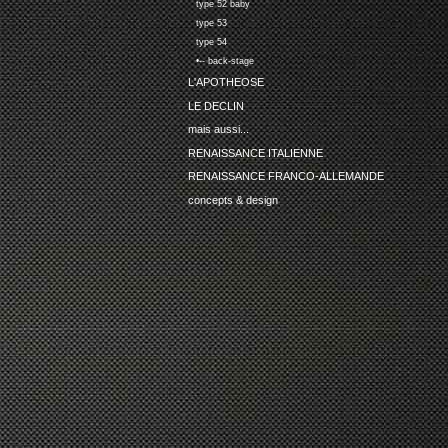
type 52 baby
type 53
type 54
•-- back-stage
L'APOTHEOSE
LE DECLIN
mais aussi...
RENAISSANCE ITALIENNE
RENAISSANCE FRANCO-ALLEMANDE
concepts & design