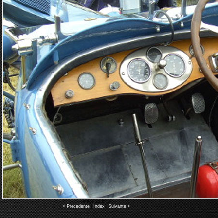
Image 28 of 34
< Precedente
|
Index
|
Suivante >