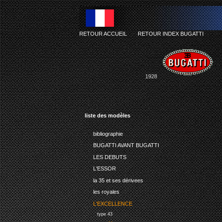
RETOUR ACCUEIL
-
RETOUR INDEX BUGATTI
1928
liste des modèles
bibliographie
BUGATTI AVANT BUGATTI
LES DEBUTS
L'ESSOR
la 35 et ses dérivees
les royales
L'EXCELLENCE
type 43