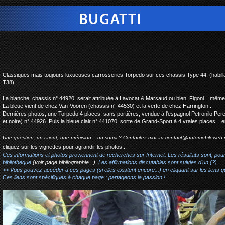
bugatti type 44 torpedo #4
Classiques mais toujours luxueuses carrosseries Torpedo sur ces chassis Type 44, (habill
T38).
La blanche, chassis n° 44920, serait attribuée à Lavocat & Marsaud ou bien Figoni... même 
La bleue vient de chez Van-Vooren (chassis n° 44530) et la verte de chez Harrington...
Dernières photos, une Torpedo 4 places, sans portières, vendue à l'espagnol Petronilo Pe
et noire) n° 44926. Puis la bleue clair n° 441070, sorte de Grand-Sport à 4 vraies places... e
Une question, un rajout, une précision... un souci ? Contactez-moi au
contact@automobileweb.
cliquez sur les vignettes pour agrandir les photos...
Ces informations et photos proviennent de recherches sur Internet. Les résultats sont, pou
bibliothèque
(voir page bibliographie...)
. Les affirmations discutables sont suivies d'un (?)
>> Vous pouvez accéder à ces pages (si elles existent encore...) en cliquant sur les liens qu
Ces liens sont spécifiques à chaque page : partageons la passion !