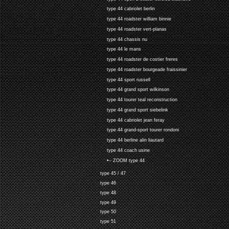
type 44 cabriolet berlin
type 44 roadster william binnie
type 44 roadster vert-planas
type 44 chassis nu
type 44 le mans
type 44 roadster de costier freres
type 44 roadster bourgeade fraissinier
type 44 sport russell
type 44 grand sport wilkinson
type 44 tourer teal reconstruction
type 44 grand sport siebelink
type 44 cabriolet jean feray
type 44 grand-sport tourer rondoni
type 44 berline alin liautard
type 44 coach usine
•-- ZOOM type 44
type 45 / 47
type 46
type 48
type 49
type 50
type 51