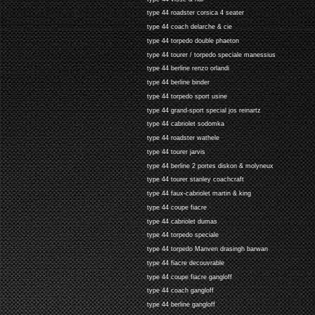
type 44 roadster corsica 4 seater
type 44 coach delarche & cie
type 44 torpedo double phaeton
type 44 tourer / torpedo speciale manessius
type 44 berline renzo orlandi
type 44 berline binder
type 44 torpedo sport usine
type 44 grand-sport special jos reinartz
type 44 cabriolet sodomka
type 44 roadster wathele
type 44 tourer jarvis
type 44 berline 2 portes diskon & molyneux
type 44 tourer stanley coachcraft
type 44 faux-cabriolet martin & king
type 44 coupe fiacre
type 44 cabriolet dumas
type 44 torpedo speciale
type 44 torpedo Manven drasingh barwan
type 44 fiacre decouvrable
type 44 coupe fiacre gangloff
type 44 coach gangloff
type 44 berline gangloff