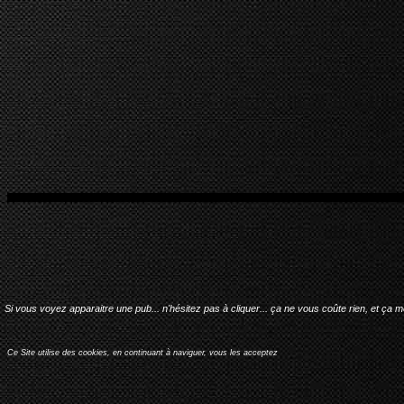
Si vous voyez apparaitre une pub... n'hésitez pas à cliquer... ça ne vous coûte rien, et ça 
Ce Site utilise des cookies, en continuant à naviguer, vous les acceptez