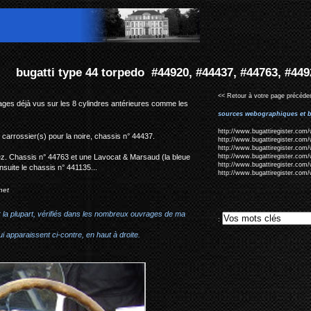
4920, #44437, #44763, #44926...
<< Retour à votre page précéden
ages déjà vus sur les 8 cylindres antérieures comme les
sources webographiques et b
http://www.bugattiregister.com/
carrossier(s) pour la noire, chassis n° 44437.
http://www.bugattiregister.com/
http://www.bugattiregister.com/
rez. Chassis n° 44763 et une Lavocat & Marsaud (la bleue
http://www.bugattiregister.com/
http://www.bugattiregister.com/
nsuite le chassis n° 441135...
http://www.bugattiregister.com/
net
r la plupart, vérifiés dans les nombreux ouvrages de ma
:
i apparaissent ci-contre, en haut à droite.