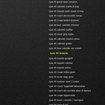
type 44 grand sport compton
type 44 cabriolet martin & king
type 44 torpedo sport martin & king
type 44 coach decouvrable tomas
type 44 coupe terdich-brothers
type 44 faux cabriolet d'ieteren
type 44 cabriolet reufflet
type 44 tourer ghia triplex
type 44 cabriolet maurice proux
type 44 cabriolet graber
type 44 faux-cabriolet van vooren
type 44 torpedo
type 44 torpedo gangloff
type 44 torpedo cattelan
type 44 torpedo winter
type 44 coupe million-guiet
type 44 tourer nagy geza
type 44 roadster sport 2 seater
type 44 coach "bagatelle" labourdette
type 44 coach decouvrable allain & liautard
type 44 coupe hippomobile
type 44 tourer compton / harrington
type 44 visse & haf