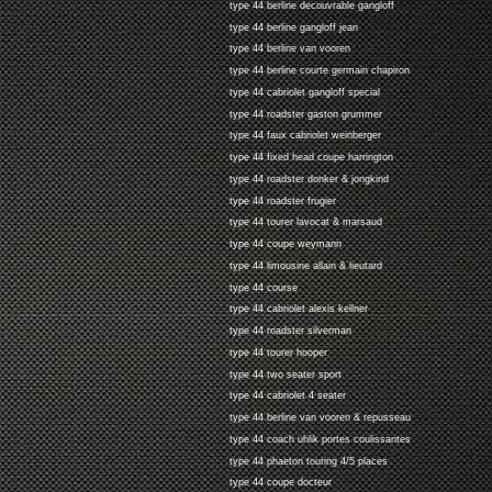
type 44 berline decouvrable gangloff
type 44 berline gangloff jean
type 44 berline van vooren
type 44 berline courte germain chapiron
type 44 cabriolet gangloff special
type 44 roadster gaston grummer
type 44 faux cabriolet weinberger
type 44 fixed head coupe harrington
type 44 roadster donker & jongkind
type 44 roadster frugier
type 44 tourer lavocat & marsaud
type 44 coupe weymann
type 44 limousine allain & lieutard
type 44 course
type 44 cabriolet alexis kellner
type 44 roadster silverman
type 44 tourer hooper
type 44 two seater sport
type 44 cabriolet 4 seater
type 44 berline van vooren & repusseau
type 44 coach uhlik portes coulissantes
type 44 phaeton touring 4/5 places
type 44 coupe docteur