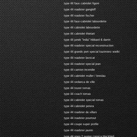
type 44 faux cabriolet figoni
type 44 roadster gangloff
type 44 roadster fischer
type 44 faux-cabriolet labourdette
type 44 cabriolet labourdette
type 44 cabriolet thietart
type 44 junek "india" hibbard & darrin
type 44 roadster special reconstruction
type 44 grands port special kazimierz wielki
type 44 roadster lavocat
type 44 roadster special jean
type 44 camion incendie
type 44 cabriolet muller / breslau
type 44 sedanca de ville
type 44 tourer tomas
type 44 coach tomas
type 44 cabriolet special tomas
type 44 cabriolet petera
type 44 roadster de villars
type 44 roadster pourtout
type 44 coupe super profile
type 44 roadster jaunin
type 44 open 2 seater corsica blackbird