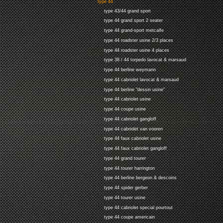
type 44
type 43/44 grand sport
type 44 grand sport 2 seater
type 44 grand-sport metcalfe
type 44 roadster usine 2/3 places
type 44 roadster usine 4 places
type 38 / 44 torpedo lavocat & marsaud
type 44 berline weymann
type 44 cabriolet lavocat & marsaud
type 44 berline "dessin usine"
type 44 cabriolet usine
type 44 coupe usine
type 44 cabriolet gangloff
type 44 cabriolet van vooren
type 44 faux cabriolet usine
type 44 faux cabriolet gangloff
type 44 grand tourer
type 44 tourer harrington
type 44 berline bergeon & descoins
type 44 spider gerber
type 44 tourer usine
type 44 cabriolet special pourtout
type 44 coupe americain