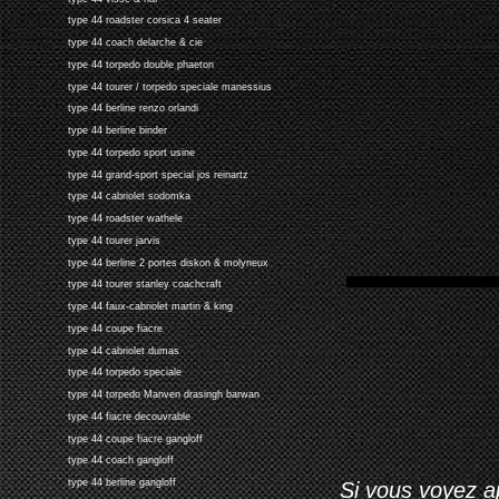
type 44 roadster corsica 4 seater
type 44 coach delarche & cie
type 44 torpedo double phaeton
type 44 tourer / torpedo speciale manessius
type 44 berline renzo orlandi
type 44 berline binder
type 44 torpedo sport usine
type 44 grand-sport special jos reinartz
type 44 cabriolet sodomka
type 44 roadster wathele
type 44 tourer jarvis
type 44 berline 2 portes diskon & molyneux
type 44 tourer stanley coachcraft
type 44 faux-cabriolet martin & king
type 44 coupe fiacre
type 44 cabriolet dumas
type 44 torpedo speciale
type 44 torpedo Manven drasingh barwan
type 44 fiacre decouvrable
type 44 coupe fiacre gangloff
type 44 coach gangloff
type 44 berline gangloff
Si vous voyez ap