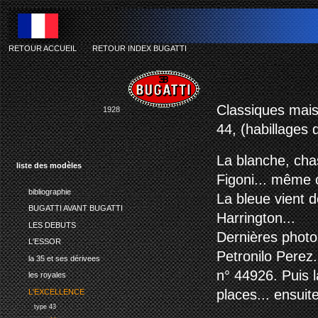
RETOUR ACCUEIL
-
RETOUR INDEX BUGATTI
Classiques mais
1928
44, (habillages 
La blanche, cha
liste des modèles
Figoni... même c
bibliographie
La bleue vient 
BUGATTI AVANT BUGATTI
Harrington...
LES DEBUTS
Dernières photo
L'ESSOR
Petronilo Perez
la 35 et ses dérivees
n° 44926. Puis l
les royales
places... ensuit
L'EXCELLENCE
type 43