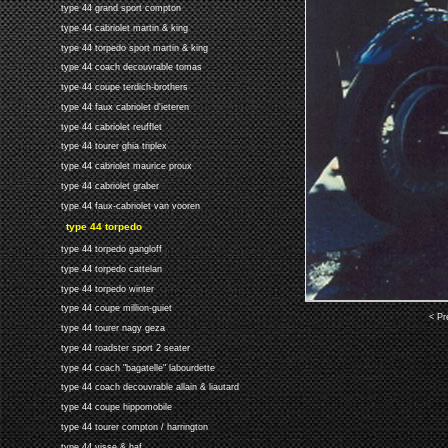
type 44 grand sport compton
type 44 cabriolet martin & king
type 44 torpedo sport martin & king
type 44 coach decouvrable tomas
type 44 coupe terdich-brothers
type 44 faux cabriolet d'ieteren
type 44 cabriolet reufflet
type 44 tourer ghia triplex
type 44 cabriolet maurice proux
type 44 cabriolet graber
type 44 faux-cabriolet van vooren
type 44 torpedo
type 44 torpedo gangloff
type 44 torpedo cattelan
type 44 torpedo winter
type 44 coupe million-guiet
< Pr
type 44 tourer nagy geza
type 44 roadster sport 2 seater
type 44 coach "bagatelle" labourdette
type 44 coach decouvrable allain & liautard
type 44 coupe hippomobile
type 44 tourer compton / harrington
type 44 visse & haf