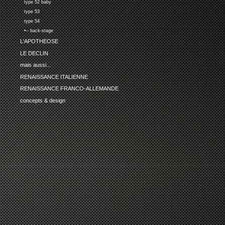
type 52 baby
type 53
type 54
•-- back-stage
L'APOTHEOSE
LE DECLIN
mais aussi...
RENAISSANCE ITALIENNE
RENAISSANCE FRANCO-ALLEMANDE
concepts & design