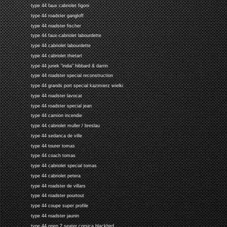
type 44 faux cabriolet figoni
type 44 roadster gangloff
type 44 roadster fischer
type 44 faux-cabriolet labourdette
type 44 cabriolet labourdette
type 44 cabriolet thietart
type 44 junek "india" hibbard & darrin
type 44 roadster special reconstruction
type 44 grands port special kazimierz wielki
type 44 roadster lavocat
type 44 roadster special jean
type 44 camion incendie
type 44 cabriolet muller / breslau
type 44 sedanca de ville
type 44 tourer tomas
type 44 coach tomas
type 44 cabriolet special tomas
type 44 cabriolet petera
type 44 roadster de villars
type 44 roadster pourtout
type 44 coupe super profile
type 44 roadster jaunin
type 44 open 2 seater corsica blackbird