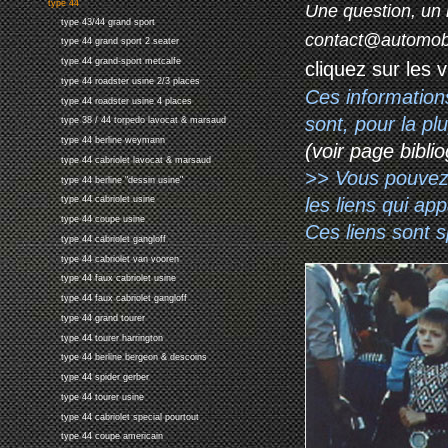
type 44
Une question, un 
type 43/44 grand sport
contact@automob
type 44 grand sport 2 seater
type 44 grand-sport metcalfe
cliquez sur les 
type 44 roadster usine 2/3 places
Ces information
type 44 roadster usine 4 places
sont, pour la p
type 38 / 44 torpedo lavocat & marsaud
type 44 berline weymann
(voir page biblio
type 44 cabriolet lavocat & marsaud
>> Vous pouvez a
type 44 berline "dessin usine"
les liens qui ap
type 44 cabriolet usine
type 44 coupe usine
Ces liens sont 
type 44 cabriolet gangloff
type 44 cabriolet van vooren
type 44 faux cabriolet usine
type 44 faux cabriolet gangloff
type 44 grand tourer
type 44 tourer harrington
type 44 berline bergeon & descoins
type 44 spider gerber
type 44 tourer usine
type 44 cabriolet special pourtout
type 44 coupe americain