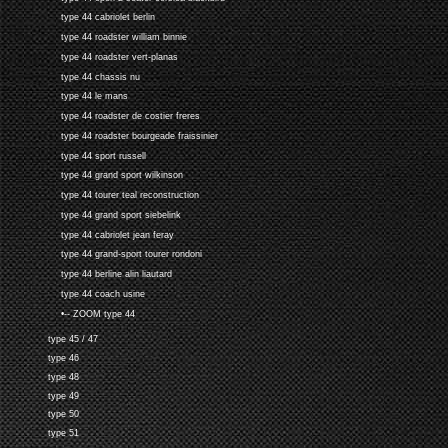
type 44 cabriolet berlin
type 44 roadster william binnie
type 44 roadster vert-planas
type 44 chassis nu
type 44 le mans
type 44 roadster de costier freres
type 44 roadster bourgeade fraissinier
type 44 sport russell
type 44 grand sport wilkinson
type 44 tourer teal reconstruction
type 44 grand sport siebelink
type 44 cabriolet jean feray
type 44 grand-sport tourer rondoni
type 44 berline alin liautard
type 44 coach usine
•-- ZOOM type 44
type 45 / 47
type 46
type 48
type 49
type 50
type 51