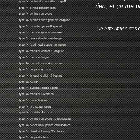
type 44 berline decouvrable gangloff
rien, et ça me 
type 44 berline gangloff jean
type 44 berline van vooren
type 44 berline courte germain chapiron
type 44 cabriolet gangloff special
Ce Site utilise des 
type 44 roadster gaston grummer
type 44 faux cabriolet weinberger
type 44 fixed head coupe harrington
type 44 roadster donker & jongkind
type 44 roadster frugier
type 44 tourer lavocat & marsaud
type 44 coupe weymann
type 44 limousine allain & lieutard
type 44 course
type 44 cabriolet alexis kellner
type 44 roadster silverman
type 44 tourer hooper
type 44 two seater sport
type 44 cabriolet 4 seater
type 44 berline van vooren & repusseau
type 44 coach uhlik portes coulissantes
type 44 phaeton touring 4/5 places
type 44 coupe docteur