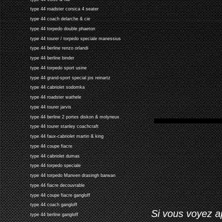
type 44 roadster corsica 4 seater
type 44 coach delarche & cie
type 44 torpedo double phaeton
type 44 tourer / torpedo speciale manessius
type 44 berline renzo orlandi
type 44 berline binder
type 44 torpedo sport usine
type 44 grand-sport special jos reinartz
type 44 cabriolet sodomka
type 44 roadster wathele
type 44 tourer jarvis
type 44 berline 2 portes diskon & molyneux
type 44 tourer stanley coachcraft
type 44 faux-cabriolet martin & king
type 44 coupe fiacre
type 44 cabriolet dumas
type 44 torpedo speciale
type 44 torpedo Manven drasingh barwan
type 44 fiacre decouvrable
type 44 coupe fiacre gangloff
type 44 coach gangloff
Si vous voyez ap
type 44 berline gangloff