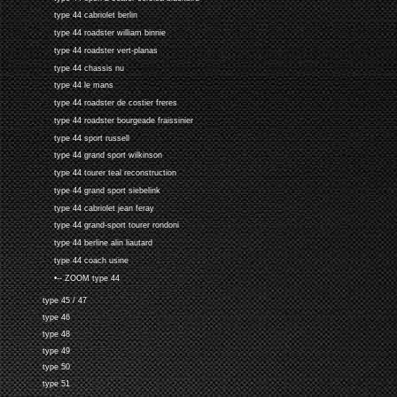
type 44 cabriolet berlin
type 44 roadster william binnie
type 44 roadster vert-planas
type 44 chassis nu
type 44 le mans
type 44 roadster de costier freres
type 44 roadster bourgeade fraissinier
type 44 sport russell
type 44 grand sport wilkinson
type 44 tourer teal reconstruction
type 44 grand sport siebelink
type 44 cabriolet jean feray
type 44 grand-sport tourer rondoni
type 44 berline alin liautard
type 44 coach usine
•-- ZOOM type 44
type 45 / 47
type 46
type 48
type 49
type 50
type 51