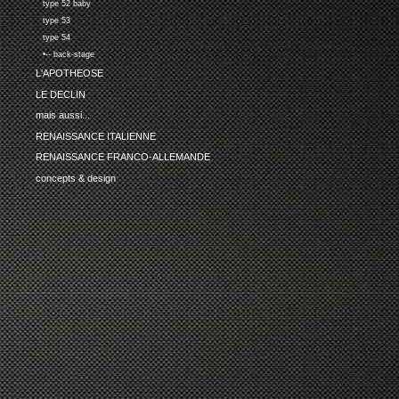
type 52 baby
type 53
type 54
•-- back-stage
L'APOTHEOSE
LE DECLIN
mais aussi...
RENAISSANCE ITALIENNE
RENAISSANCE FRANCO-ALLEMANDE
concepts & design