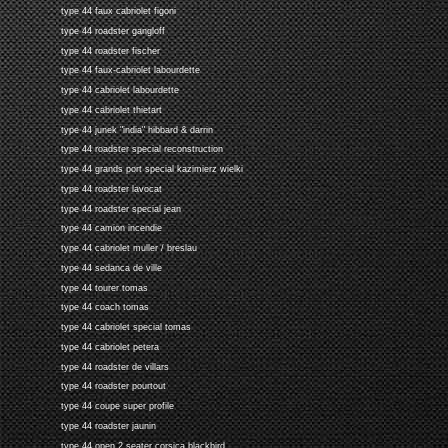
type 44 faux cabriolet figoni
type 44 roadster gangloff
type 44 roadster fischer
type 44 faux-cabriolet labourdette
type 44 cabriolet labourdette
type 44 cabriolet thietart
type 44 junek "india" hibbard & darrin
type 44 roadster special reconstruction
type 44 grands port special kazimierz wielki
type 44 roadster lavocat
type 44 roadster special jean
type 44 camion incendie
type 44 cabriolet muller / breslau
type 44 sedanca de ville
type 44 tourer tomas
type 44 coach tomas
type 44 cabriolet special tomas
type 44 cabriolet petera
type 44 roadster de villars
type 44 roadster pourtout
type 44 coupe super profile
type 44 roadster jaunin
type 44 open 2 seater corsica blackbird