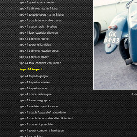
type 44 grand sport compton
type 44 cabriolet martin & king
type 44 torpedo sport martin & king
type 44 coach decouvrable tomas
type 44 coupe terdich-brothers
type 44 faux cabriolet d'ieteren
type 44 cabriolet reufflet
type 44 tourer ghia triplex
type 44 cabriolet maurice proux
type 44 cabriolet graber
type 44 faux-cabriolet van vooren
type 44 torpedo
type 44 torpedo gangloff
type 44 torpedo cattelan
type 44 torpedo winter
< Pr
type 44 coupe million-guiet
type 44 tourer nagy geza
type 44 roadster sport 2 seater
type 44 coach "bagatelle" labourdette
type 44 coach decouvrable allain & liautard
type 44 coupe hippomobile
type 44 tourer compton / harrington
type 44 visse & haf