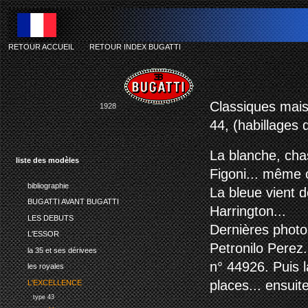
RETOUR ACCUEIL
-
RETOUR INDEX BUGATTI
Classiques mais
1928
44, (habillages 
La blanche, cha
liste des modèles
Figoni... même c
bibliographie
La bleue vient 
BUGATTI AVANT BUGATTI
Harrington...
LES DEBUTS
Dernières photo
L'ESSOR
Petronilo Perez
la 35 et ses dérivees
n° 44926. Puis l
les royales
places... ensuit
L'EXCELLENCE
type 43