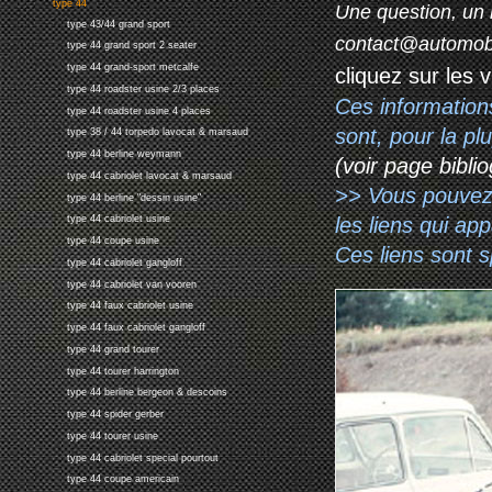
type 44
Une question, un 
type 43/44 grand sport
contact@automob
type 44 grand sport 2 seater
type 44 grand-sport metcalfe
cliquez sur les 
type 44 roadster usine 2/3 places
Ces information
type 44 roadster usine 4 places
sont, pour la p
type 38 / 44 torpedo lavocat & marsaud
type 44 berline weymann
(voir page biblio
type 44 cabriolet lavocat & marsaud
>> Vous pouvez a
type 44 berline "dessin usine"
les liens qui ap
type 44 cabriolet usine
type 44 coupe usine
Ces liens sont 
type 44 cabriolet gangloff
type 44 cabriolet van vooren
type 44 faux cabriolet usine
type 44 faux cabriolet gangloff
type 44 grand tourer
type 44 tourer harrington
type 44 berline bergeon & descoins
type 44 spider gerber
type 44 tourer usine
type 44 cabriolet special pourtout
type 44 coupe americain