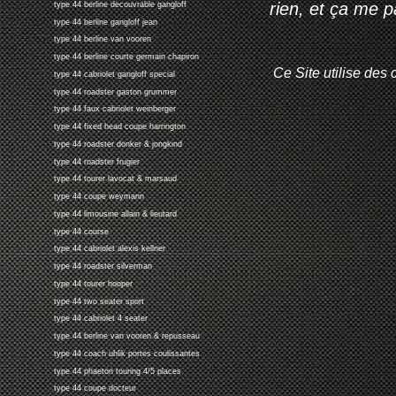
rien, et ça me 
type 44 berline decouvrable gangloff
type 44 berline gangloff jean
type 44 berline van vooren
type 44 berline courte germain chapiron
Ce Site utilise des 
type 44 cabriolet gangloff special
type 44 roadster gaston grummer
type 44 faux cabriolet weinberger
type 44 fixed head coupe harrington
type 44 roadster donker & jongkind
type 44 roadster frugier
type 44 tourer lavocat & marsaud
type 44 coupe weymann
type 44 limousine allain & lieutard
type 44 course
type 44 cabriolet alexis kellner
type 44 roadster silverman
type 44 tourer hooper
type 44 two seater sport
type 44 cabriolet 4 seater
type 44 berline van vooren & repusseau
type 44 coach uhlik portes coulissantes
type 44 phaeton touring 4/5 places
type 44 coupe docteur