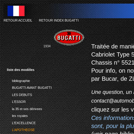
RETOUR ACCUEIL
-
RETOUR INDEX BUGATTI
bu
Traitée de mani
1934
Cabriolet Type 
Chassis n° 5521
Pour info, on n
liste des modèles
par Bucar, de Zü
bibliographie
BUGATTI AVANT BUGATTI
Une question, un 
LES DEBUTS
contact@automob
L'ESSOR
cliquez sur les 
la 35 et ses dérivees
les royales
Ces information
L'EXCELLENCE
sont, pour la p
L'APOTHEOSE
(voir page biblio