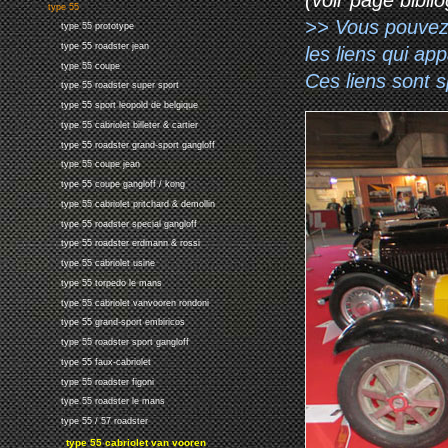
type 55
>> Vous pouvez a
type 55 prototype
type 55 roadster jean
les liens qui ap
type 55 coupe
Ces liens sont 
type 55 roadster super sport
type 55 sport leopold de belgique
type 55 cabriolet billeter & cartier
type 55 roadster grand-sport gangloff
type 55 coupe jean
type 55 coupe gangloff / kong
type 55 cabriolet pritchard & demollin
type 55 roadster special gangloff
type 55 roadster erdmann & rossi
type 55 cabriolet usine
type 55 torpedo le mans
type 55 cabriolet vanvooren rondoni
type 55 grand-sport embiricos
type 55 roadster sport gangloff
type 55 faux-cabriolet
type 55 roadster figoni
type 55 roadster le mans
type 55 / 57 roadster
type 55 cabriolet van vooren