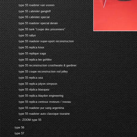
type 55 roadster van vooren
type 55 cabriolet gangloff
type 55 cabriolet special
type 55 roadster special derain
type 55 tank "coupe des prisonniers"
type 55 rallye
type 55 roadster super-sport reconstruction
type 55 replica koux
type 55 replique saga
type 55 replica lee gohlike
type 55 reconstruction crosthwaite & gardiner
type 55 coupe reconstruction rod jolley
type 55 replica usa
type 55 replica jolyon simpson
type 55 réplica blasquez
type 55 replica blaydon engineering
type 55 replica ventoux moteurs / roseau
type 55 roadster pur sang argentina
type 55 roadster auto classique touraine
•-- ZOOM type 55
type 56
type 57