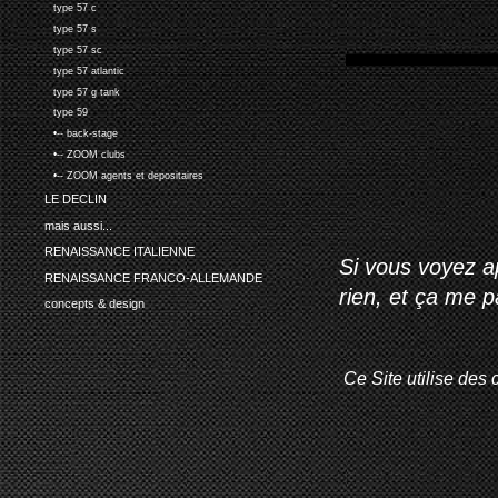
type 57 c
type 57 s
type 57 sc
type 57 atlantic
type 57 g tank
type 59
•-- back-stage
•-- ZOOM clubs
•-- ZOOM agents et depositaires
LE DECLIN
mais aussi...
RENAISSANCE ITALIENNE
Si vous voyez ap
RENAISSANCE FRANCO-ALLEMANDE
rien, et ça me 
concepts & design
Ce Site utilise des 