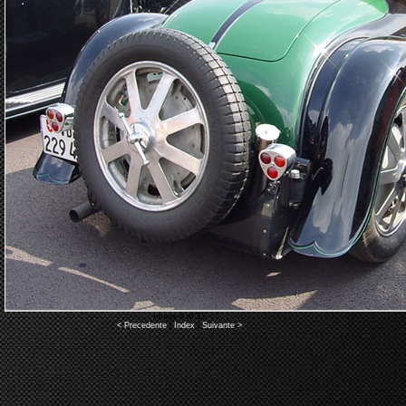
Image 9 of 12
< Precedente
|
Index
|
Suivante >