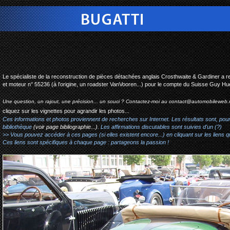
bugatti type 55 reconstru
Le spécialiste de la reconstruction de pièces détachées anglais Crosthwaite & Gardiner a 
et moteur n° 55236 (à l'origine, un roadster VanVooren...) pour le compte du Suisse Guy Hu
Une question, un rajout, une précision... un souci ? Contactez-moi au
contact@automobileweb.
cliquez sur les vignettes pour agrandir les photos...
Ces informations et photos proviennent de recherches sur Internet. Les résultats sont, pou
bibliothèque
(voir page bibliographie...)
. Les affirmations discutables sont suivies d'un (?)
>> Vous pouvez accéder à ces pages (si elles existent encore...) en cliquant sur les liens qu
Ces liens sont spécifiques à chaque page : partageons la passion !