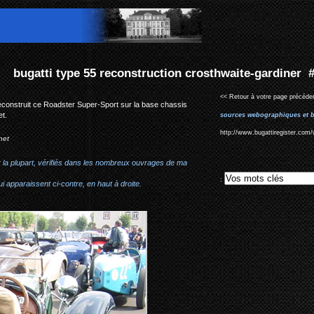
ction crosthwaite-gardiner #55236
<< Retour à votre page précéden
reconstruit ce Roadster Super-Sport sur la base chassis
et.
sources webographiques et b
http://www.bugattiregister.com
net
r la plupart, vérifiés dans les nombreux ouvrages de ma
:
i apparaissent ci-contre, en haut à droite.