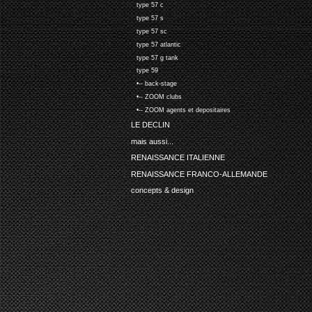
type 57 c
type 57 s
type 57 sc
type 57 atlantic
type 57 g tank
type 59
•-- back-stage
•-- ZOOM clubs
•-- ZOOM agents et depositaires
LE DECLIN
mais aussi...
RENAISSANCE ITALIENNE
RENAISSANCE FRANCO-ALLEMANDE
concepts & design