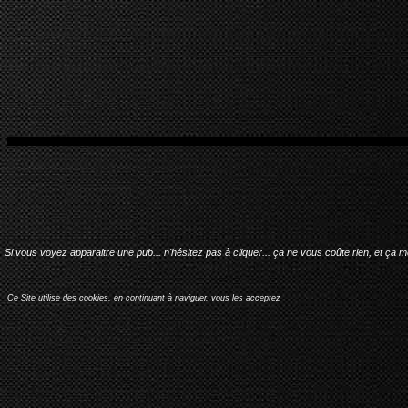
Si vous voyez apparaitre une pub... n'hésitez pas à cliquer... ça ne vous coûte rien, et ça 
Ce Site utilise des cookies, en continuant à naviguer, vous les acceptez