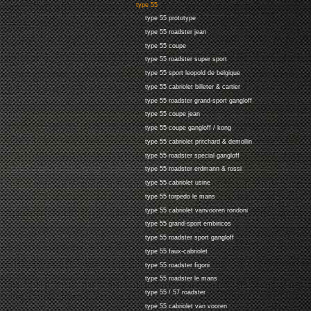
type 55
type 55 prototype
type 55 roadster jean
type 55 coupe
type 55 roadster super sport
type 55 sport leopold de belgique
type 55 cabriolet billeter & cartier
type 55 roadster grand-sport gangloff
type 55 coupe jean
type 55 coupe gangloff / kong
type 55 cabriolet pritchard & demollin
type 55 roadster special gangloff
type 55 roadster erdmann & rossi
type 55 cabriolet usine
type 55 torpedo le mans
type 55 cabriolet vanvooren rondoni
type 55 grand-sport embiricos
type 55 roadster sport gangloff
type 55 faux-cabriolet
type 55 roadster figoni
type 55 roadster le mans
type 55 / 57 roadster
type 55 cabriolet van vooren