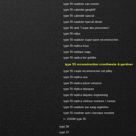
type 55 roadster van vooren
type 55 cabriolet gangloff
type 55 cabriolet special
type 55 roadster special derain
type 55 tank "coupe des prisonniers"
type 55 rallye
type 55 roadster super-sport reconstruction
type 55 replica koux
type 55 replique saga
type 55 replica lee gohlike
type 55 reconstruction crosthwaite & gardiner
type 55 coupe reconstruction rod jolley
type 55 replica usa
type 55 replica jolyon simpson
type 55 réplica blasquez
type 55 replica blaydon engineering
type 55 replica ventoux moteurs / roseau
type 55 roadster pur sang argentina
type 55 roadster auto classique touraine
•-- ZOOM type 55
type 56
type 57