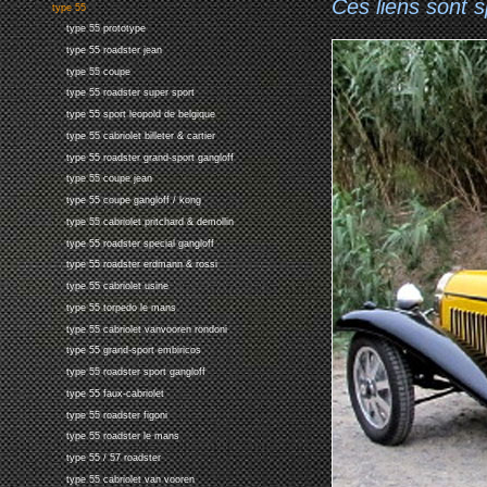
Ces liens sont 
type 55
type 55 prototype
type 55 roadster jean
type 55 coupe
type 55 roadster super sport
type 55 sport leopold de belgique
type 55 cabriolet billeter & cartier
type 55 roadster grand-sport gangloff
type 55 coupe jean
type 55 coupe gangloff / kong
type 55 cabriolet pritchard & demollin
type 55 roadster special gangloff
type 55 roadster erdmann & rossi
type 55 cabriolet usine
type 55 torpedo le mans
type 55 cabriolet vanvooren rondoni
type 55 grand-sport embiricos
type 55 roadster sport gangloff
type 55 faux-cabriolet
type 55 roadster figoni
type 55 roadster le mans
type 55 / 57 roadster
type 55 cabriolet van vooren