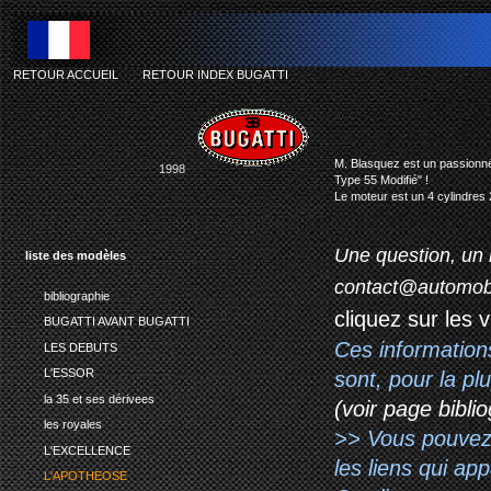
RETOUR ACCUEIL
-
RETOUR INDEX BUGATTI
M. Blasquez est un passionné q
1998
Type 55 Modifié" !
Le moteur est un 4 cylindre
Une question, un 
liste des modèles
contact@automob
bibliographie
cliquez sur les 
BUGATTI AVANT BUGATTI
Ces information
LES DEBUTS
L'ESSOR
sont, pour la p
la 35 et ses dérivees
(voir page biblio
les royales
>> Vous pouvez a
L'EXCELLENCE
les liens qui ap
L'APOTHEOSE