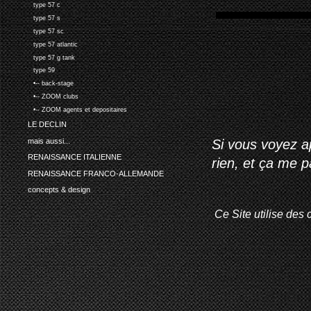
type 57 c
type 57 s
type 57 sc
type 57 atlantic
type 57 g tank
type 59
•-- back-stage
•-- ZOOM clubs
•-- ZOOM agents et depositaires
LE DECLIN
mais aussi...
Si vous voyez ap
RENAISSANCE ITALIENNE
rien, et ça me 
RENAISSANCE FRANCO-ALLEMANDE
concepts & design
Ce Site utilise des 