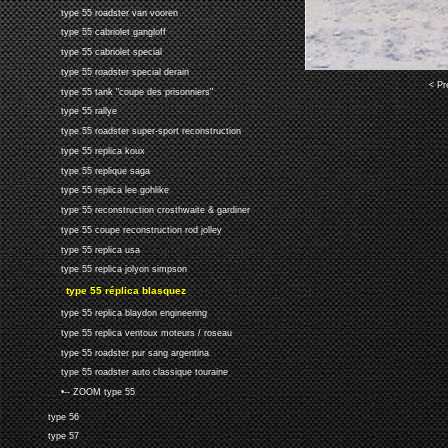
type 55 roadster van vooren
type 55 cabriolet gangloff
type 55 cabriolet special
type 55 roadster special derain
< Pr
type 55 tank "coupe des prisonniers"
type 55 rallye
type 55 roadster super-sport reconstruction
type 55 replica koux
type 55 replique saga
type 55 replica lee gohlike
type 55 reconstruction crosthwaite & gardiner
type 55 coupe reconstruction rod jolley
type 55 replica usa
type 55 replica jolyon simpson
type 55 réplica blasquez
type 55 replica blaydon engineering
type 55 replica ventoux moteurs / roseau
type 55 roadster pur sang argentina
type 55 roadster auto classique touraine
•-- ZOOM type 55
type 56
type 57