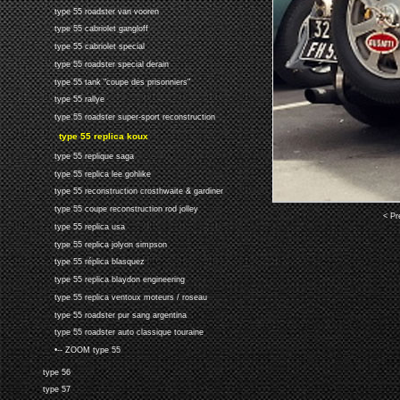
type 55 roadster van vooren
type 55 cabriolet gangloff
type 55 cabriolet special
type 55 roadster special derain
type 55 tank "coupe des prisonniers"
type 55 rallye
type 55 roadster super-sport reconstruction
type 55 replica koux
type 55 replique saga
type 55 replica lee gohlike
type 55 reconstruction crosthwaite & gardiner
type 55 coupe reconstruction rod jolley
< Pr
type 55 replica usa
type 55 replica jolyon simpson
type 55 réplica blasquez
type 55 replica blaydon engineering
type 55 replica ventoux moteurs / roseau
type 55 roadster pur sang argentina
type 55 roadster auto classique touraine
•-- ZOOM type 55
type 56
type 57