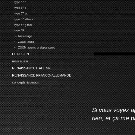
type 57 c
type 57 s
type 57 sc
type 57 atlantic
type 57 g tank
type 59
•-- back-stage
•-- ZOOM clubs
•-- ZOOM agents et depositaires
LE DECLIN
mais aussi...
RENAISSANCE ITALIENNE
RENAISSANCE FRANCO-ALLEMANDE
concepts & design
Si vous voyez ap
rien, et ça me 