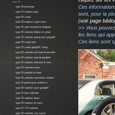
type 55
Ces information
type 55 prototype
type 55 roadster jean
sont, pour la p
type 55 coupe
(voir page biblio
type 55 roadster super sport
>> Vous pouvez a
type 55 sport leopold de belgique
type 55 cabriolet billeter & cartier
les liens qui ap
type 55 roadster grand-sport gangloff
Ces liens sont 
type 55 coupe jean
type 55 coupe gangloff / kong
type 55 cabriolet pritchard & demollin
type 55 roadster special gangloff
type 55 roadster erdmann & rossi
type 55 cabriolet usine
type 55 torpedo le mans
type 55 cabriolet vanvooren rondoni
type 55 grand-sport embiricos
type 55 roadster sport gangloff
type 55 faux-cabriolet
type 55 roadster figoni
type 55 roadster le mans
type 55 / 57 roadster
type 55 cabriolet van vooren