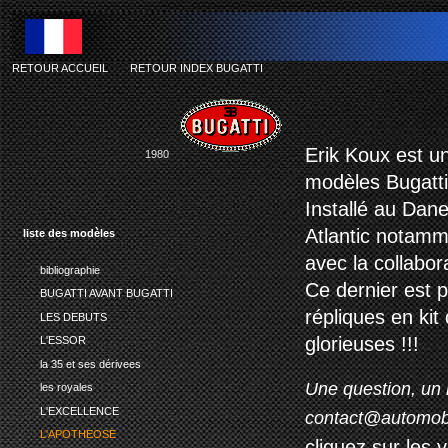
RETOUR ACCUEIL
-
RETOUR INDEX BUGATTI
Erik Koux est un
1980
modèles Bugatti
Installé au Dane
Atlantic notamm
liste des modèles
avec la collabor
bibliographie
Ce dernier est p
BUGATTI AVANT BUGATTI
répliques en ki
LES DEBUTS
glorieuses !!!
L'ESSOR
la 35 et ses dérivees
Une question, un 
les royales
L'EXCELLENCE
contact@automob
L'APOTHEOSE
cliquez sur les 