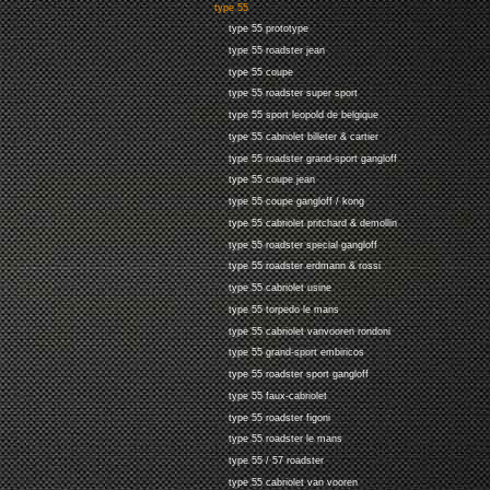
type 55
type 55 prototype
type 55 roadster jean
type 55 coupe
type 55 roadster super sport
type 55 sport leopold de belgique
type 55 cabriolet billeter & cartier
type 55 roadster grand-sport gangloff
type 55 coupe jean
type 55 coupe gangloff / kong
type 55 cabriolet pritchard & demollin
type 55 roadster special gangloff
type 55 roadster erdmann & rossi
type 55 cabriolet usine
type 55 torpedo le mans
type 55 cabriolet vanvooren rondoni
type 55 grand-sport embiricos
type 55 roadster sport gangloff
type 55 faux-cabriolet
type 55 roadster figoni
type 55 roadster le mans
type 55 / 57 roadster
type 55 cabriolet van vooren