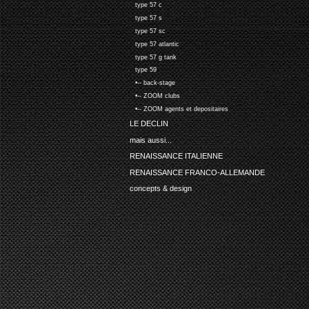
type 57 c
type 57 s
type 57 sc
type 57 atlantic
type 57 g tank
type 59
•-- back-stage
•-- ZOOM clubs
•-- ZOOM agents et depositaires
LE DECLIN
mais aussi...
RENAISSANCE ITALIENNE
RENAISSANCE FRANCO-ALLEMANDE
concepts & design