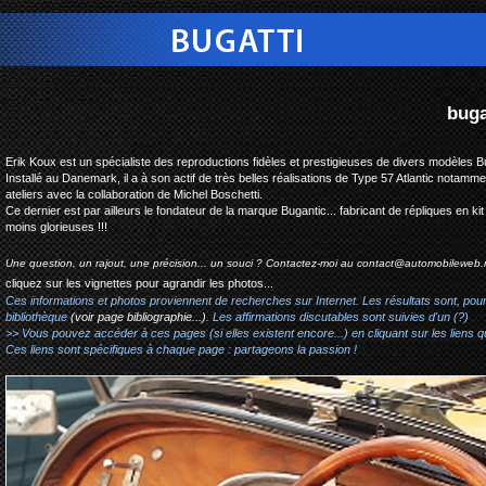
bugatti type 55 replica ko
Erik Koux est un spécialiste des reproductions fidèles et prestigieuses de divers modèles Bu
Installé au Danemark, il a à son actif de très belles réalisations de Type 57 Atlantic notam
ateliers avec la collaboration de Michel Boschetti.
Ce dernier est par ailleurs le fondateur de la marque Bugantic... fabricant de répliques en 
moins glorieuses !!!
Une question, un rajout, une précision... un souci ? Contactez-moi au
contact@automobileweb.
cliquez sur les vignettes pour agrandir les photos...
Ces informations et photos proviennent de recherches sur Internet. Les résultats sont, pou
bibliothèque
(voir page bibliographie...)
. Les affirmations discutables sont suivies d'un (?)
>> Vous pouvez accéder à ces pages (si elles existent encore...) en cliquant sur les liens qu
Ces liens sont spécifiques à chaque page : partageons la passion !