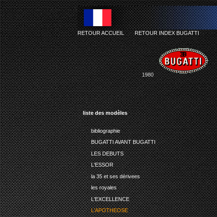
RETOUR ACCUEIL
-
RETOUR INDEX BUGATTI
1980
liste des modèles
bibliographie
BUGATTI AVANT BUGATTI
LES DEBUTS
L'ESSOR
la 35 et ses dérivees
les royales
L'EXCELLENCE
L'APOTHEOSE