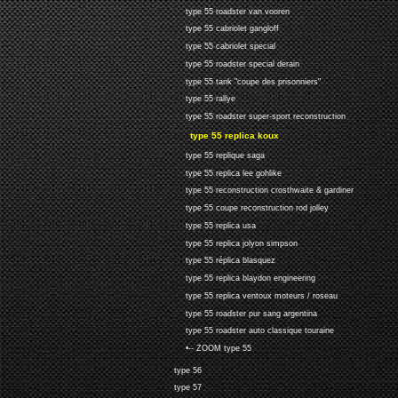
type 55 roadster van vooren
type 55 cabriolet gangloff
type 55 cabriolet special
type 55 roadster special derain
type 55 tank "coupe des prisonniers"
type 55 rallye
type 55 roadster super-sport reconstruction
type 55 replica koux
type 55 replique saga
type 55 replica lee gohlike
type 55 reconstruction crosthwaite & gardiner
type 55 coupe reconstruction rod jolley
type 55 replica usa
type 55 replica jolyon simpson
type 55 réplica blasquez
type 55 replica blaydon engineering
type 55 replica ventoux moteurs / roseau
type 55 roadster pur sang argentina
type 55 roadster auto classique touraine
•-- ZOOM type 55
type 56
type 57