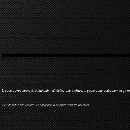
Si vous voyez apparaitre une pub... n'hésitez pas à cliquer... ça ne vous coûte rien, et ça 
Ce Site utilise des cookies, en continuant à naviguer, vous les acceptez