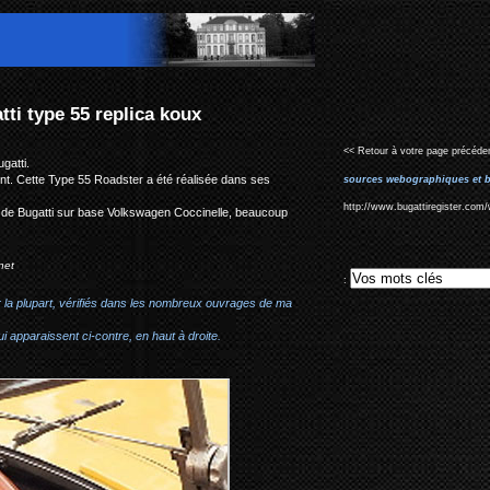
ux
<< Retour à votre page précéden
gatti.
ment. Cette Type 55 Roadster a été réalisée dans ses
sources webographiques et b
http://www.bugattiregister.com
kit de Bugatti sur base Volkswagen Coccinelle, beaucoup
net
:
r la plupart, vérifiés dans les nombreux ouvrages de ma
i apparaissent ci-contre, en haut à droite.