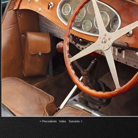
Image 3 of 5
< Precedente
|
Index
|
Suivante >