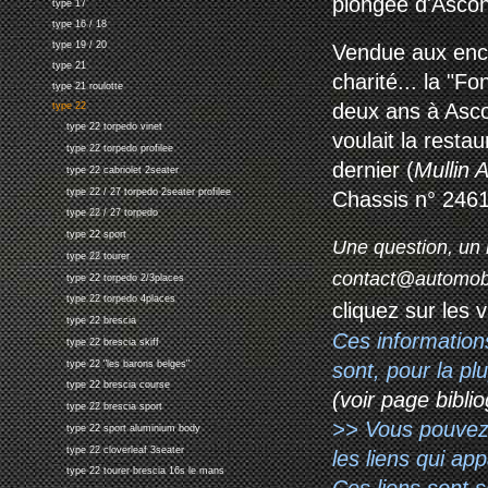
plongée d'Asco
type 17
type 16 / 18
type 19 / 20
Vendue aux ench
type 21
charité... la "
type 21 roulotte
deux ans à Ascon
type 22
type 22 torpedo vinet
voulait la restau
type 22 torpedo profilee
dernier (
Mullin
type 22 cabriolet 2seater
type 22 / 27 torpedo 2seater profilee
Chassis n° 2461
type 22 / 27 torpedo
type 22 sport
Une question, un 
type 22 tourer
contact@automob
type 22 torpedo 2/3places
type 22 torpedo 4places
cliquez sur les 
type 22 brescia
Ces information
type 22 brescia skiff
type 22 "les barons belges"
sont, pour la p
type 22 brescia course
(voir page biblio
type 22 brescia sport
>> Vous pouvez a
type 22 sport aluminium body
type 22 cloverleaf 3seater
les liens qui ap
type 22 tourer brescia 16s le mans