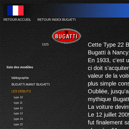
RETOUR ACCUEIL
-
RETOUR INDEX BUGATTI
Cette Type 22 B
1925
Bugatti à Nancy.
En 1933, c'est 
ci doit s'acquit
liste des modèles
valeur de la voit
bibliographie
plus simple cons
BUGATTI AVANT BUGATTI
Oubliée, jusqu'a
LES DEBUTS
type 10
mythique Bugatti
type 11
La voiture devi
type 12
Le 12 juillet 20
type 13
type 14
fut finalement 
type 15