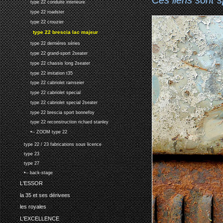
Ces liens sont 
type 22 conduite interieure
type 22 roadster
type 22 crouzier
type 22 brescia lac majeur
type 22 dernières séries
type 22 grand-sport 2seater
type 22 chassis long 2seater
type 22 imitation t35
type 22 cabriolet ramseier
type 22 cabriolet special
type 22 cabriolet special 2seater
type 22 brescia sport bonnefoy
type 22 reconstruction richard stanley
•-- ZOOM type 22
type 22 / 23 fabrications sous licence
type 23
type 27
•-- back-stage
L'ESSOR
la 35 et ses dérivees
les royales
L'EXCELLENCE