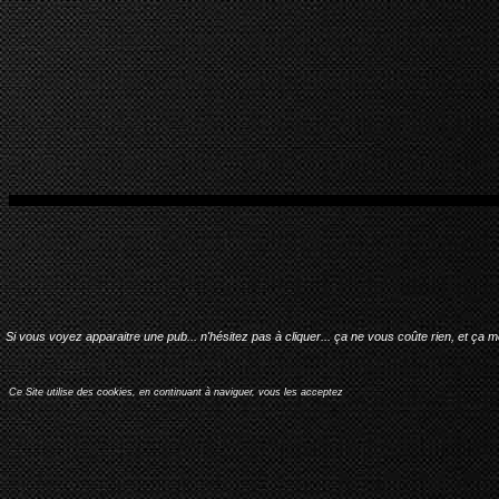
Si vous voyez apparaitre une pub... n'hésitez pas à cliquer... ça ne vous coûte rien, et ça 
Ce Site utilise des cookies, en continuant à naviguer, vous les acceptez