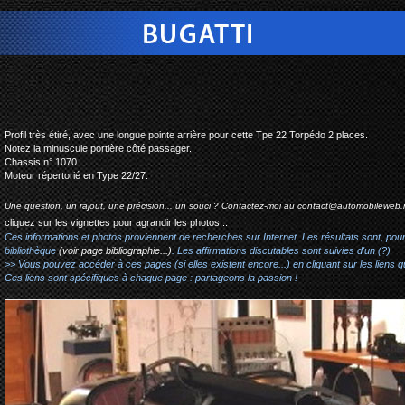
bugatti type 2
Profil très étiré, avec une longue pointe arrière pour cette Tpe 22 Torpédo 2 places.
Notez la minuscule portière côté passager.
Chassis n° 1070.
Moteur répertorié en Type 22/27.
Une question, un rajout, une précision... un souci ? Contactez-moi au
contact@automobileweb.
cliquez sur les vignettes pour agrandir les photos...
Ces informations et photos proviennent de recherches sur Internet. Les résultats sont, pou
bibliothèque
(voir page bibliographie...)
. Les affirmations discutables sont suivies d'un (?)
>> Vous pouvez accéder à ces pages (si elles existent encore...) en cliquant sur les liens qu
Ces liens sont spécifiques à chaque page : partageons la passion !