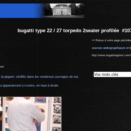
2 / 27 torpedo 2seater profilée #1070
<< Retour à votre page précéden
sources webographiques et b
http://www.bugattiregister.com
net
:
r la plupart, vérifiés dans les nombreux ouvrages de ma
i apparaissent ci-contre, en haut à droite.