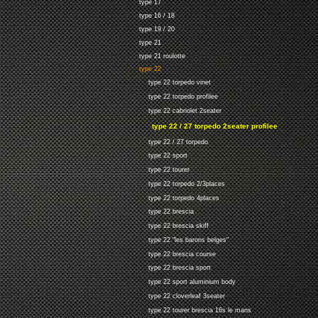
type 17
type 16 / 18
type 19 / 20
type 21
type 21 roulotte
type 22
type 22 torpedo vinet
type 22 torpedo profilee
type 22 cabriolet 2seater
type 22 / 27 torpedo 2seater profilee
type 22 / 27 torpedo
type 22 sport
type 22 tourer
type 22 torpedo 2/3places
type 22 torpedo 4places
type 22 brescia
type 22 brescia skiff
type 22 "les barons belges"
type 22 brescia course
type 22 brescia sport
type 22 sport aluminium body
type 22 cloverleaf 3seater
type 22 tourer brescia 16s le mans