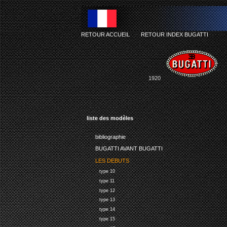
RETOUR ACCUEIL
-
RETOUR INDEX BUGATTI
1920
liste des modèles
bibliographie
BUGATTI AVANT BUGATTI
LES DEBUTS
type 10
type 11
type 12
type 13
type 14
type 15