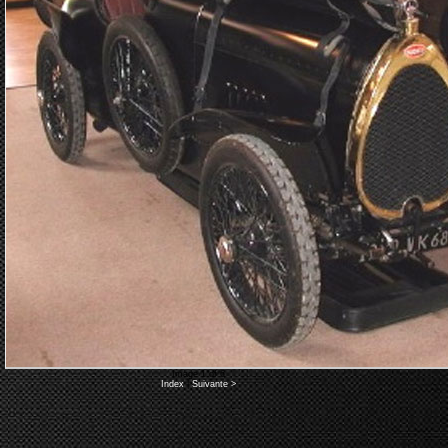
Image 1 of 6
Index
|
Suivante >