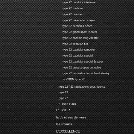
type 22 conduite interieure
type 22 roadster
type 22 crouzier
type 22 brescia lac majeur
type 22 dernières séries
type 22 grand-sport 2seater
type 22 chassis long 2seater
type 22 imitation t35
type 22 cabriolet ramseier
type 22 cabriolet special
type 22 cabriolet special 2seater
type 22 brescia sport bonnefoy
type 22 reconstruction richard stanley
•-- ZOOM type 22
type 22 / 23 fabrications sous licence
type 23
type 27
•-- back-stage
L'ESSOR
la 35 et ses dérivees
les royales
L'EXCELLENCE