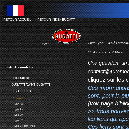
RETOUR ACCUEIL
-
RETOUR INDEX BUGATTI
Cette Type 40 a été carrossé
1927
C'est le chassis n° 40452
Une question, un 
liste des modèles
contact@automob
bibliographie
cliquez sur les 
BUGATTI AVANT BUGATTI
Ces information
LES DEBUTS
sont, pour la p
L'ESSOR
(voir page biblio
type 28
>> Vous pouvez a
type 29
type 30
les liens qui ap
type 32
Ces liens sont 
type 33 prototype