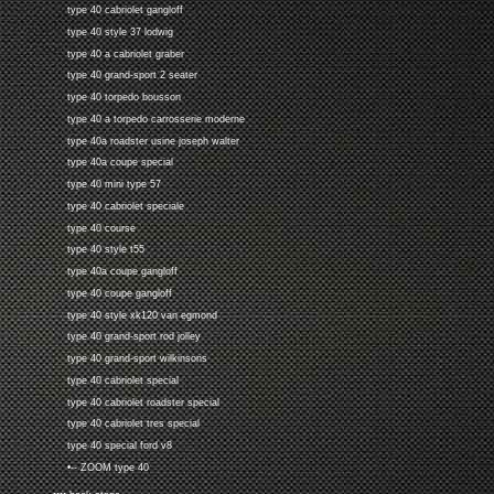
type 40 cabriolet gangloff
type 40 style 37 lodwig
type 40 a cabriolet graber
type 40 grand-sport 2 seater
type 40 torpedo bousson
type 40 a torpedo carrosserie moderne
type 40a roadster usine joseph walter
type 40a coupe special
type 40 mini type 57
type 40 cabriolet speciale
type 40 course
type 40 style t55
type 40a coupe gangloff
type 40 coupe gangloff
type 40 style xk120 van egmond
type 40 grand-sport rod jolley
type 40 grand-sport wilkinsons
type 40 cabriolet special
type 40 cabriolet roadster special
type 40 cabriolet tres special
type 40 special ford v8
•-- ZOOM type 40