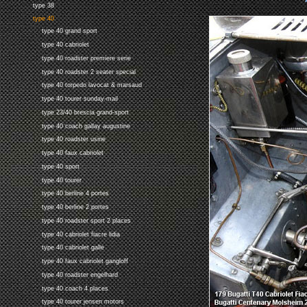
type 38
type 40
type 40 grand sport
type 40 cabriolet
type 40 roadster premiere serie
type 40 roadster 2 seater special
type 40 torpedo lavocat & marsaud
type 40 tourer sunday-mail
type 23/40 brescia grand-sport
type 40 coach gallay augustine
type 40 roadster usine
type 40 faux cabriolet
type 40 sport
type 40 tourer
type 40 berline 4 portes
type 40 berline 2 portes
type 40 roadster sport 2 places
type 40 cabriolet fiacre lidia
type 40 cabriolet galle
type 40 faux cabriolet gangloff
type 40 roadster engelhard
type 40 coach 4 places
type 40 tourer jensen motors