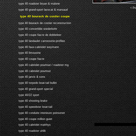
type 40 roadster bryan & malone
< Pr
type 40 grand-sport lavocat & marsaud
type 40 bourack de costier coupe
type 40 bourack de costier reconstruction
type 40 convertible wiederkehr
type 40 coupe fiacre de dobbeleer
type 40 landaulet carrosserie-profilee
type 40 faux-cabriolet weymann
type 40 limousine
type 40 coupe fiacre
type 40 cabriolet pourtout / roadster mg
type 40 cabriolet pourtout
type 40 jarvis & sons
type 40 torpedo boat-tail bullet
type 40 grand-sport special
type 40/22 sport
type 40 shooting brake
type 40 speedster boat-tail
type 40 conduite interieure poinsenet
type 40 coupe million guiet
type 40 cabriolet matthys
type 40 roadster uhlik