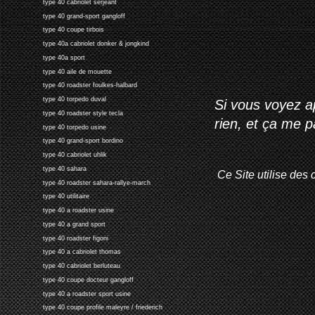
type 40 cabriolet serjeant
type 40 grand-sport gangloff
type 40 coupe tirbois
type 40a cabriolet donker & jongkind
type 40a sport
type 40 aile de mouette
type 40 roadster foulkes-halbard
type 40 torpedo duval
Si vous voyez ap
type 40 roadster style tecla
rien, et ça me 
type 40 torpedo usine
type 40 grand-sport bordino
type 40 cabriolet uhlik
type 40 sahara
Ce Site utilise des 
type 40 roadster sahara-rallye-march
type 40 utilitaire
type 40 a roadster usine
type 40 a grand sport
type 40 roadster figoni
type 40 a cabriolet thomas
type 40 cabriolet berluteau
type 40 coupe docteur gangloff
type 40 a roadster sport usine
type 40 coupe profile maleyre / friederich