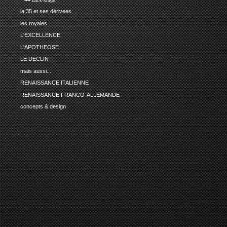
•••• back-stage
la 35 et ses dérivees
les royales
L'EXCELLENCE
L'APOTHEOSE
LE DECLIN
mais aussi...
RENAISSANCE ITALIENNE
RENAISSANCE FRANCO-ALLEMANDE
concepts & design