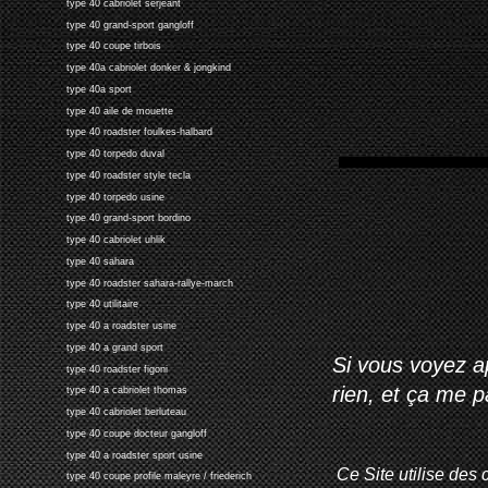
type 40 cabriolet serjeant
type 40 grand-sport gangloff
type 40 coupe tirbois
type 40a cabriolet donker & jongkind
type 40a sport
type 40 aile de mouette
type 40 roadster foulkes-halbard
type 40 torpedo duval
type 40 roadster style tecla
type 40 torpedo usine
type 40 grand-sport bordino
type 40 cabriolet uhlik
type 40 sahara
type 40 roadster sahara-rallye-march
type 40 utilitaire
type 40 a roadster usine
type 40 a grand sport
Si vous voyez ap
type 40 roadster figoni
rien, et ça me 
type 40 a cabriolet thomas
type 40 cabriolet berluteau
type 40 coupe docteur gangloff
type 40 a roadster sport usine
Ce Site utilise des 
type 40 coupe profile maleyre / friederich