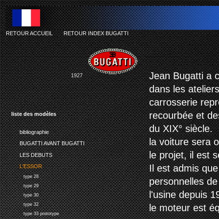
RETOUR ACCUEIL
-
RETOUR INDEX BUGATTI
Jean Bugatti a 
1927
dans les atelier
carrosserie rep
recourbée et de
liste des modèles
du XIX° siècle.
bibliographie
la voiture sera 
BUGATTI AVANT BUGATTI
le projet, il est
LES DEBUTS
Il est admis que
L'ESSOR
type 28
personnelles de
type 29
l'usine depuis 1
type 30
type 32
le moteur est é
type 33 prototype