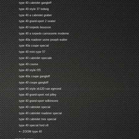
type 40 cabriolet gangloff
type 40 style 37 lodwig
type 40 a cabriolet graber
type 40 grand-sport 2 seater
type 40 torpedo bousson
type 40 a torpedo carrosserie moderne
type 40a roadster usine joseph walter
type 40a coupe special
type 40 mini type 57
type 40 cabriolet speciale
type 40 course
type 40 style t55
type 40a coupe gangloff
type 40 coupe gangloff
type 40 style xk120 van egmond
type 40 grand-sport rod jolley
type 40 grand-sport wilkinsons
type 40 cabriolet special
type 40 cabriolet roadster special
type 40 cabriolet tres special
type 40 special ford v8
•-- ZOOM type 40