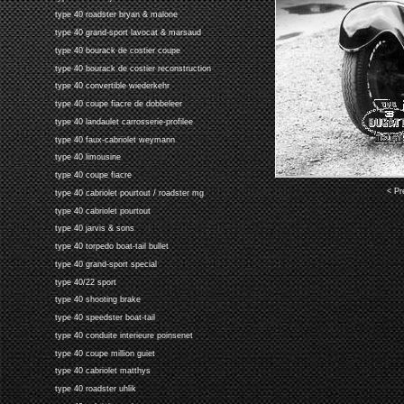
type 40 roadster bryan & malone
type 40 grand-sport lavocat & marsaud
type 40 bourack de costier coupe
type 40 bourack de costier reconstruction
type 40 convertible wiederkehr
type 40 coupe fiacre de dobbeleer
type 40 landaulet carrosserie-profilee
type 40 faux-cabriolet weymann
type 40 limousine
type 40 coupe fiacre
< Pr
type 40 cabriolet pourtout / roadster mg
type 40 cabriolet pourtout
type 40 jarvis & sons
type 40 torpedo boat-tail bullet
type 40 grand-sport special
type 40/22 sport
type 40 shooting brake
type 40 speedster boat-tail
type 40 conduite interieure poinsenet
type 40 coupe million guiet
type 40 cabriolet matthys
type 40 roadster uhlik