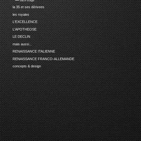
•••• back-stage
la 35 et ses dérivees
les royales
L'EXCELLENCE
L'APOTHEOSE
LE DECLIN
mais aussi...
RENAISSANCE ITALIENNE
RENAISSANCE FRANCO-ALLEMANDE
concepts & design