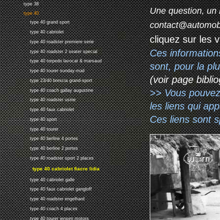
type 38
Une question, un 
type 40
type 40 grand sport
contact@automob
type 40 cabriolet
cliquez sur les 
type 40 roadster premiere serie
Ces information
type 40 roadster 2 seater special
type 40 torpedo lavocat & marsaud
sont, pour la p
type 40 tourer sunday-mail
(voir page biblio
type 23/40 brescia grand-sport
>> Vous pouvez a
type 40 coach gallay augustine
type 40 roadster usine
les liens qui ap
type 40 faux cabriolet
Ces liens sont 
type 40 sport
type 40 tourer
type 40 berline 4 portes
type 40 berline 2 portes
type 40 roadster sport 2 places
type 40 cabriolet fiacre lidia
type 40 cabriolet galle
type 40 faux cabriolet gangloff
type 40 roadster engelhard
type 40 coach 4 places
type 40 tourer jensen motors