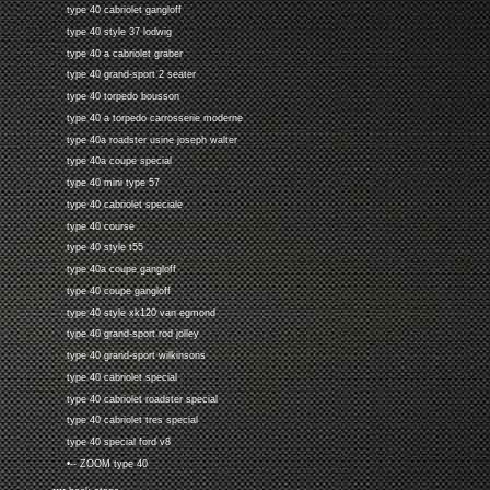
type 40 cabriolet gangloff
type 40 style 37 lodwig
type 40 a cabriolet graber
type 40 grand-sport 2 seater
type 40 torpedo bousson
type 40 a torpedo carrosserie moderne
type 40a roadster usine joseph walter
type 40a coupe special
type 40 mini type 57
type 40 cabriolet speciale
type 40 course
type 40 style t55
type 40a coupe gangloff
type 40 coupe gangloff
type 40 style xk120 van egmond
type 40 grand-sport rod jolley
type 40 grand-sport wilkinsons
type 40 cabriolet special
type 40 cabriolet roadster special
type 40 cabriolet tres special
type 40 special ford v8
•-- ZOOM type 40