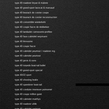
type 40 roadster bryan & malone
type 40 grand-sport lavocat & marsaud
type 40 bourack de costier coupe
type 40 bourack de costier reconstruction
type 40 convertible wiederkehr
type 40 coupe fiacre de dobbeleer
type 40 landaulet carrosserie-profilee
type 40 faux-cabriolet weymann
type 40 limousine
type 40 coupe fiacre
type 40 cabriolet pourtout / roadster mg
type 40 cabriolet pourtout
type 40 jarvis & sons
type 40 torpedo boat-tail bullet
type 40 grand-sport special
type 40/22 sport
type 40 shooting brake
type 40 speedster boat-tail
type 40 conduite interieure poinsenet
type 40 coupe million guiet
type 40 cabriolet matthys
type 40 roadster uhlik
type 40 cabriolet serjeant