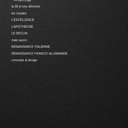
•••• back-stage
la 35 et ses dérivees
les royales
L'EXCELLENCE
L'APOTHEOSE
LE DECLIN
mais aussi...
RENAISSANCE ITALIENNE
RENAISSANCE FRANCO-ALLEMANDE
concepts & design