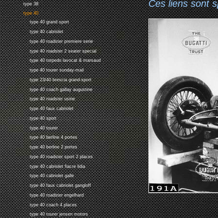
Ces liens sont 
type 38
type 40
type 40 grand sport
type 40 cabriolet
type 40 roadster premiere serie
type 40 roadster 2 seater special
type 40 torpedo lavocat & marsaud
type 40 tourer sunday-mail
type 23/40 brescia grand-sport
type 40 coach gallay augustine
type 40 roadster usine
type 40 faux cabriolet
type 40 sport
type 40 tourer
type 40 berline 4 portes
type 40 berline 2 portes
type 40 roadster sport 2 places
type 40 cabriolet fiacre lidia
type 40 cabriolet galle
type 40 faux cabriolet gangloff
type 40 roadster engelhard
type 40 coach 4 places
type 40 tourer jensen motors