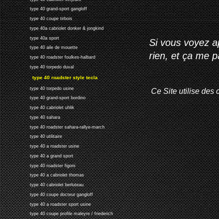
type 40 grand-sport gangloff
type 40 coupe tirbois
type 40a cabriolet donker & jongkind
type 40a sport
Si vous voyez ap
type 40 aile de mouette
rien, et ça me 
type 40 roadster foulkes-halbard
type 40 torpedo duval
type 40 roadster style tecla
type 40 torpedo usine
Ce Site utilise des 
type 40 grand-sport bordino
type 40 cabriolet uhlik
type 40 sahara
type 40 roadster sahara-rallye-march
type 40 utilitaire
type 40 a roadster usine
type 40 a grand sport
type 40 roadster figoni
type 40 a cabriolet thomas
type 40 cabriolet berluteau
type 40 coupe docteur gangloff
type 40 a roadster sport usine
type 40 coupe profile maleyre / friederich