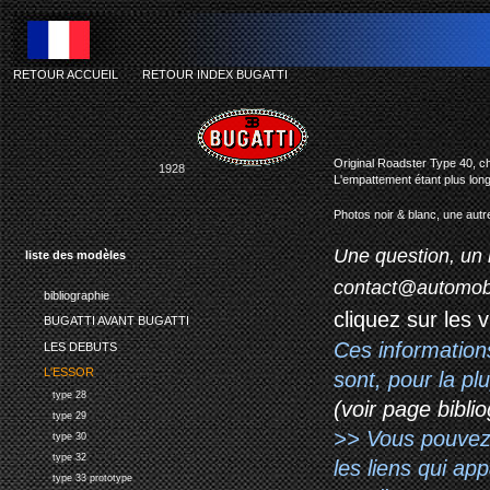
RETOUR ACCUEIL
-
RETOUR INDEX BUGATTI
buga
Original Roadster Type 40, ch
1928
L'empattement étant plus long
Photos noir & blanc, une autr
Une question, un 
liste des modèles
contact@automob
bibliographie
cliquez sur les 
BUGATTI AVANT BUGATTI
Ces information
LES DEBUTS
L'ESSOR
sont, pour la p
type 28
(voir page biblio
type 29
>> Vous pouvez a
type 30
type 32
les liens qui ap
type 33 prototype