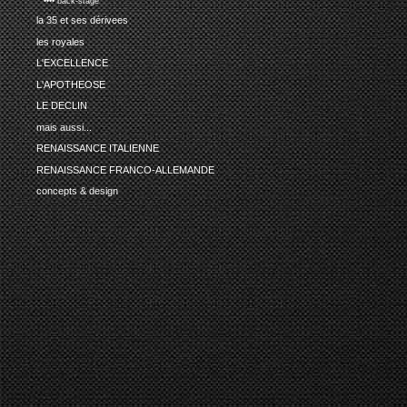
•••• back-stage
la 35 et ses dérivees
les royales
L'EXCELLENCE
L'APOTHEOSE
LE DECLIN
mais aussi...
RENAISSANCE ITALIENNE
RENAISSANCE FRANCO-ALLEMANDE
concepts & design