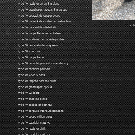
type 40 roadster bryan & malone
type 40 grand-sport lavocat & marsaud
type 40 bourack de costier coupe
type 40 bourack de costier reconstruction
< Pr
type 40 convertible wiederkehr
type 40 coupe fiacre de dobbeleer
type 40 landaulet carrosserie-profilee
type 40 faux-cabriolet weymann
type 40 limousine
type 40 coupe fiacre
type 40 cabriolet pourtout / roadster mg
type 40 cabriolet pourtout
type 40 jarvis & sons
type 40 torpedo boat-tail bullet
type 40 grand-sport special
type 40/22 sport
type 40 shooting brake
type 40 speedster boat-tail
type 40 conduite interieure poinsenet
type 40 coupe million guiet
type 40 cabriolet matthys
type 40 roadster uhlik
type 40 cabriolet serjeant