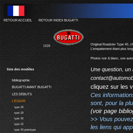
RETOUR ACCUEIL
-
RETOUR INDEX BUGATTI
Original Roadster Type 40, ch
1928
L'empattement étant plus long
Photos noir & blanc, une autr
Une question, un 
liste des modèles
contact@automob
bibliographie
cliquez sur les 
BUGATTI AVANT BUGATTI
Ces information
LES DEBUTS
L'ESSOR
sont, pour la p
type 28
(voir page biblio
type 29
>> Vous pouvez a
type 30
type 32
les liens qui ap
type 33 prototype