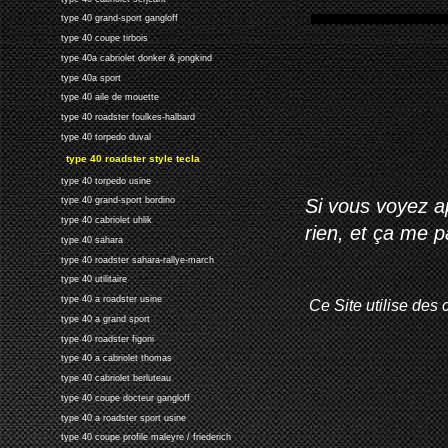
type 40 grand-sport gangloff
type 40 coupe tirbois
type 40a cabriolet donker & jongkind
type 40a sport
type 40 aile de mouette
type 40 roadster foulkes-halbard
type 40 torpedo duval
type 40 roadster style tecla
type 40 torpedo usine
Si vous voyez ap
type 40 grand-sport bordino
type 40 cabriolet uhlik
rien, et ça me 
type 40 sahara
type 40 roadster sahara-rallye-march
type 40 utilitaire
type 40 a roadster usine
Ce Site utilise des 
type 40 a grand sport
type 40 roadster figoni
type 40 a cabriolet thomas
type 40 cabriolet berluteau
type 40 coupe docteur gangloff
type 40 a roadster sport usine
type 40 coupe profile maleyre / friederich