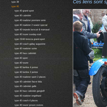
Ces liens sont 
type 38
type 40
type 40 grand sport
type 40 cabriolet
type 40 roadster premiere serie
type 40 roadster 2 seater special
type 40 torpedo lavocat & marsaud
type 40 tourer sunday-mail
type 23/40 brescia grand-sport
type 40 coach gallay augustine
type 40 roadster usine
type 40 faux cabriolet
type 40 sport
type 40 tourer
type 40 berline 4 portes
type 40 berline 2 portes
type 40 roadster sport 2 places
type 40 cabriolet fiacre lidia
type 40 cabriolet galle
type 40 faux cabriolet gangloff
type 40 roadster engelhard
type 40 coach 4 places
type 40 tourer jensen motors