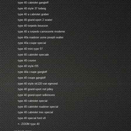
type 40 cabriolet gangloff
type 40 style 37 lodwig
type 40 a cabriolet graber
type 40 grand-sport 2 seater
type 40 torpedo bousson
type 40 a torpedo carrosserie moderne
type 40a roadster usine joseph walter
type 40a coupe special
type 40 mini type 57
type 40 cabriolet speciale
type 40 course
type 40 style t55
type 40a coupe gangloff
type 40 coupe gangloff
type 40 style xk120 van egmond
type 40 grand-sport rod jolley
type 40 grand-sport wilkinsons
type 40 cabriolet special
type 40 cabriolet roadster special
type 40 cabriolet tres special
type 40 special ford v8
•-- ZOOM type 40