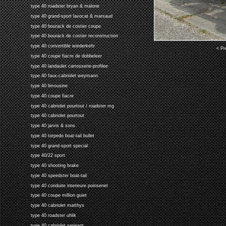
type 40 roadster bryan & malone
type 40 grand-sport lavocat & marsaud
type 40 bourack de costier coupe
type 40 bourack de costier reconstruction
type 40 convertible wiederkehr
< Pr
type 40 coupe fiacre de dobbeleer
type 40 landaulet carrosserie-profilee
type 40 faux-cabriolet weymann
type 40 limousine
type 40 coupe fiacre
type 40 cabriolet pourtout / roadster mg
type 40 cabriolet pourtout
type 40 jarvis & sons
type 40 torpedo boat-tail bullet
type 40 grand-sport special
type 40/22 sport
type 40 shooting brake
type 40 speedster boat-tail
type 40 conduite interieure poinsenet
type 40 coupe million guiet
type 40 cabriolet matthys
type 40 roadster uhlik
type 40 cabriolet serjeant