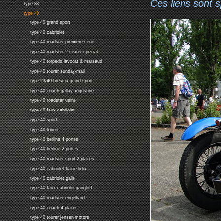
Ces liens sont 
type 38
type 40
type 40 grand sport
type 40 cabriolet
type 40 roadster premiere serie
type 40 roadster 2 seater special
type 40 torpedo lavocat & marsaud
type 40 tourer sunday-mail
type 23/40 brescia grand-sport
type 40 coach gallay augustine
type 40 roadster usine
type 40 faux cabriolet
type 40 sport
type 40 tourer
type 40 berline 4 portes
type 40 berline 2 portes
type 40 roadster sport 2 places
type 40 cabriolet fiacre lidia
type 40 cabriolet galle
type 40 faux cabriolet gangloff
type 40 roadster engelhard
type 40 coach 4 places
type 40 tourer jensen motors