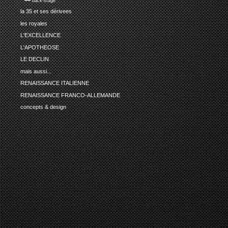
•••• back-stage
la 35 et ses dérivees
les royales
L'EXCELLENCE
L'APOTHEOSE
LE DECLIN
mais aussi...
RENAISSANCE ITALIENNE
RENAISSANCE FRANCO-ALLEMANDE
concepts & design