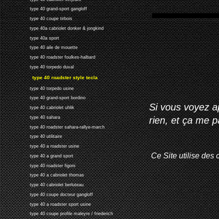
type 40 grand-sport gangloff
type 40 coupe tirbois
type 40a cabriolet donker & jongkind
type 40a sport
type 40 aile de mouette
type 40 roadster foulkes-halbard
type 40 torpedo duval
type 40 roadster style tecla
type 40 torpedo usine
type 40 grand-sport bordino
Si vous voyez ap
type 40 cabriolet uhlik
rien, et ça me 
type 40 sahara
type 40 roadster sahara-rallye-march
type 40 utilitaire
type 40 a roadster usine
Ce Site utilise des 
type 40 a grand sport
type 40 roadster figoni
type 40 a cabriolet thomas
type 40 cabriolet berluteau
type 40 coupe docteur gangloff
type 40 a roadster sport usine
type 40 coupe profile maleyre / friederich