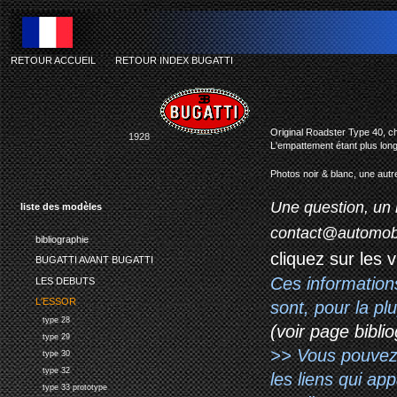
RETOUR ACCUEIL
-
RETOUR INDEX BUGATTI
Original Roadster Type 40, ch
1928
L'empattement étant plus long
Photos noir & blanc, une autr
Une question, un 
liste des modèles
contact@automob
bibliographie
cliquez sur les 
BUGATTI AVANT BUGATTI
Ces information
LES DEBUTS
L'ESSOR
sont, pour la p
type 28
(voir page biblio
type 29
>> Vous pouvez a
type 30
type 32
les liens qui ap
type 33 prototype