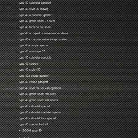
type 40 cabriolet gangloff
type 40 style 37 lodwig
type 40 a cabriolet graber
type 40 grand-sport 2 seater
type 40 torpedo bousson
type 40 a torpedo carrosserie moderne
type 40a roadster usine joseph walter
type 40a coupe special
type 40 mini type 57
type 40 cabriolet speciale
type 40 course
type 40 style t55
type 40a coupe gangloff
type 40 coupe gangloff
type 40 style xk120 van egmond
type 40 grand-sport rod jolley
type 40 grand-sport wilkinsons
type 40 cabriolet special
type 40 cabriolet roadster special
type 40 cabriolet tres special
type 40 special ford v8
•-- ZOOM type 40