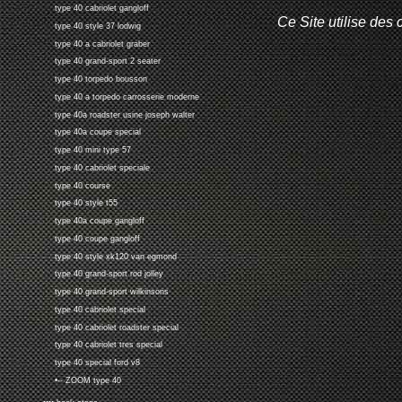
type 40 cabriolet gangloff
Ce Site utilise des 
type 40 style 37 lodwig
type 40 a cabriolet graber
type 40 grand-sport 2 seater
type 40 torpedo bousson
type 40 a torpedo carrosserie moderne
type 40a roadster usine joseph walter
type 40a coupe special
type 40 mini type 57
type 40 cabriolet speciale
type 40 course
type 40 style t55
type 40a coupe gangloff
type 40 coupe gangloff
type 40 style xk120 van egmond
type 40 grand-sport rod jolley
type 40 grand-sport wilkinsons
type 40 cabriolet special
type 40 cabriolet roadster special
type 40 cabriolet tres special
type 40 special ford v8
•-- ZOOM type 40