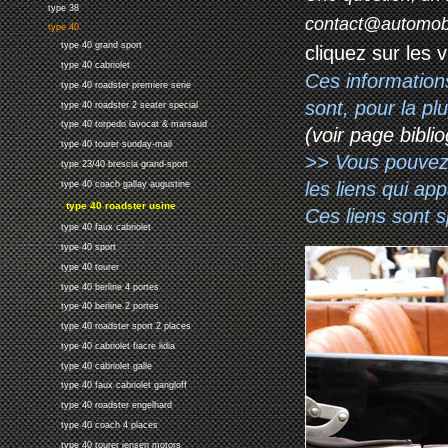
type 38
contact@automob
type 40
type 40 grand sport
cliquez sur les 
type 40 cabriolet
Ces information
type 40 roadster premiere serie
sont, pour la p
type 40 roadster 2 seater special
type 40 torpedo lavocat & marsaud
(voir page biblio
type 40 tourer sunday-mail
>> Vous pouvez a
type 23/40 brescia grand-sport
les liens qui ap
type 40 coach gallay augustine
type 40 roadster usine
Ces liens sont 
type 40 faux cabriolet
type 40 sport
type 40 tourer
type 40 berline 4 portes
type 40 berline 2 portes
type 40 roadster sport 2 places
type 40 cabriolet fiacre lidia
type 40 cabriolet galle
type 40 faux cabriolet gangloff
type 40 roadster engelhard
type 40 coach 4 places
type 40 tourer jensen motors