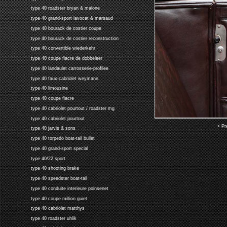
type 40 roadster bryan & malone
type 40 grand-sport lavocat & marsaud
type 40 bourack de costier coupe
type 40 bourack de costier reconstruction
type 40 convertible wiederkehr
type 40 coupe fiacre de dobbeleer
type 40 landaulet carrosserie-profilee
type 40 faux-cabriolet weymann
type 40 limousine
type 40 coupe fiacre
type 40 cabriolet pourtout / roadster mg
type 40 cabriolet pourtout
< Pr
type 40 jarvis & sons
type 40 torpedo boat-tail bullet
type 40 grand-sport special
type 40/22 sport
type 40 shooting brake
type 40 speedster boat-tail
type 40 conduite interieure poinsenet
type 40 coupe million guiet
type 40 cabriolet matthys
type 40 roadster uhlik