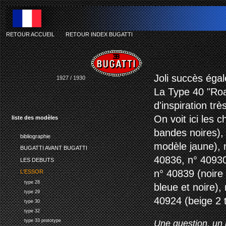
RETOUR ACCUEIL
-
RETOUR INDEX BUGATTI
bugatti type 40 
Joli succès éga
1927 / 1930
La Type 40 "Roa
d'inspiration tr
On voit ici les 
liste des modèles
bandes noires),
bibliographie
modèle jaune), n
BUGATTI AVANT BUGATTI
40836, n° 40930
LES DEBUTS
n° 40839 (noire
L'ESSOR
type 28
bleue et noire),
type 29
40924 (beige 2 t
type 30
type 32
type 33 prototype
Une question, un 