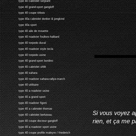
type 40 cabriolet serjeant
type 40 grand-sport gangloff
type 40 coupe tirbois
type 40a cabriolet donker & jongkind
type 40a sport
type 40 aile de mouette
type 40 roadster foulkes-halbard
type 40 torpedo duval
type 40 roadster style tecla
type 40 torpedo usine
type 40 grand-sport bordino
type 40 cabriolet uhlik
type 40 sahara
type 40 roadster sahara-rallye-march
type 40 utilitaire
type 40 a roadster usine
type 40 a grand sport
type 40 roadster figoni
type 40 a cabriolet thomas
Si vous voyez ap
type 40 cabriolet berluteau
rien, et ça me 
type 40 coupe docteur gangloff
type 40 a roadster sport usine
type 40 coupe profile maleyre / friederich