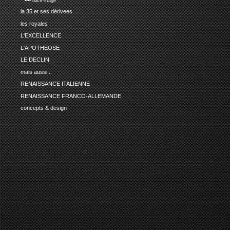
•••• back-stage
la 35 et ses dérivees
les royales
L'EXCELLENCE
L'APOTHEOSE
LE DECLIN
mais aussi...
RENAISSANCE ITALIENNE
RENAISSANCE FRANCO-ALLEMANDE
concepts & design