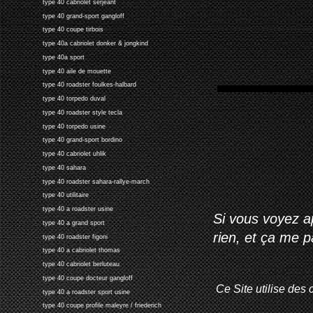
type 40 cabriolet serjeant
type 40 grand-sport gangloff
type 40 coupe tirbois
type 40a cabriolet donker & jongkind
type 40a sport
type 40 aile de mouette
type 40 roadster foulkes-halbard
type 40 torpedo duval
type 40 roadster style tecla
type 40 torpedo usine
type 40 grand-sport bordino
type 40 cabriolet uhlik
type 40 sahara
type 40 roadster sahara-rallye-march
type 40 utilitaire
type 40 a roadster usine
Si vous voyez ap
type 40 a grand sport
rien, et ça me 
type 40 roadster figoni
type 40 a cabriolet thomas
type 40 cabriolet berluteau
type 40 coupe docteur gangloff
Ce Site utilise des 
type 40 a roadster sport usine
type 40 coupe profile maleyre / friederich