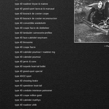
type 40 roadster bryan & malone
type 40 grand-sport lavocat & marsaud
type 40 bourack de costier coupe
type 40 bourack de costier reconstruction
type 40 convertible wiederkehr
type 40 coupe fiacre de dobbeleer
type 40 landaulet carrosserie-profilee
type 40 faux-cabriolet weymann
type 40 limousine
< Pr
type 40 coupe fiacre
type 40 cabriolet pourtout / roadster mg
type 40 cabriolet pourtout
type 40 jarvis & sons
type 40 torpedo boat-tail bullet
type 40 grand-sport special
type 40/22 sport
type 40 shooting brake
type 40 speedster boat-tail
type 40 conduite interieure poinsenet
type 40 coupe million guiet
type 40 cabriolet matthys
type 40 roadster uhlik