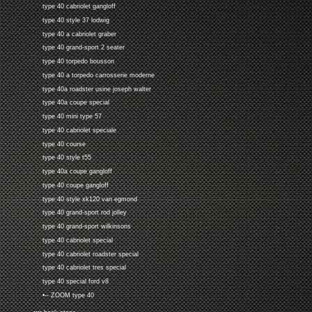
type 40 cabriolet gangloff
type 40 style 37 lodwig
type 40 a cabriolet graber
type 40 grand-sport 2 seater
type 40 torpedo bousson
type 40 a torpedo carrosserie moderne
type 40a roadster usine joseph walter
type 40a coupe special
type 40 mini type 57
type 40 cabriolet speciale
type 40 course
type 40 style t55
type 40a coupe gangloff
type 40 coupe gangloff
type 40 style xk120 van egmond
type 40 grand-sport rod jolley
type 40 grand-sport wilkinsons
type 40 cabriolet special
type 40 cabriolet roadster special
type 40 cabriolet tres special
type 40 special ford v8
•-- ZOOM type 40