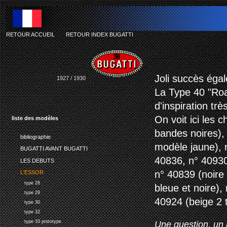
RETOUR ACCUEIL
-
RETOUR INDEX BUGATTI
bugat
Joli succès éga
1927 / 1930
La Type 40 "Roa
d'inspiration tr
On voit ici les 
liste des modèles
bandes noires),
bibliographie
modèle jaune), n
BUGATTI AVANT BUGATTI
40836, n° 40930
LES DEBUTS
n° 40839 (noire
L'ESSOR
type 28
bleue et noire),
type 29
40924 (beige 2 t
type 30
type 32
type 33 prototype
Une question, un 