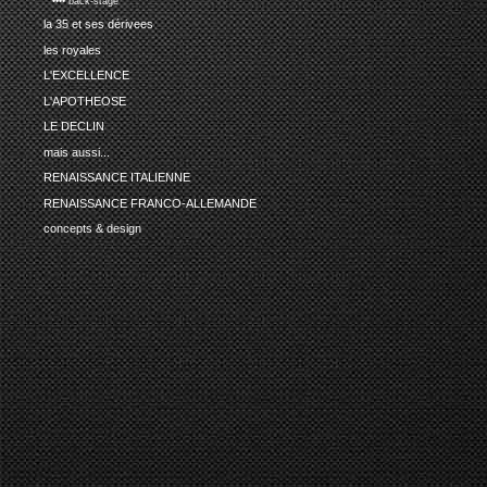
•••• back-stage
la 35 et ses dérivees
les royales
L'EXCELLENCE
L'APOTHEOSE
LE DECLIN
mais aussi...
RENAISSANCE ITALIENNE
RENAISSANCE FRANCO-ALLEMANDE
concepts & design