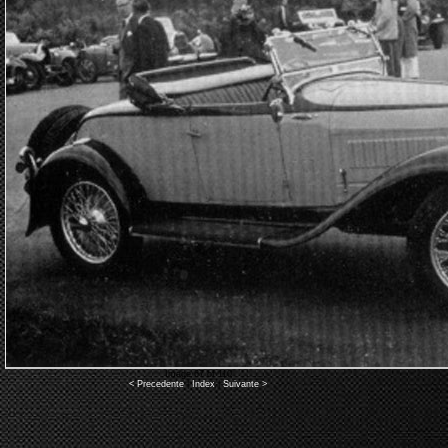
Image 67 of 110
< Precedente
|
Index
|
Suivante >