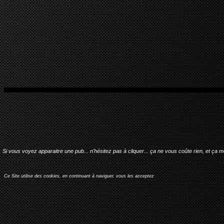
Si vous voyez apparaitre une pub... n'hésitez pas à cliquer... ça ne vous coûte rien, et ça 
Ce Site utilise des cookies, en continuant à naviguer, vous les acceptez