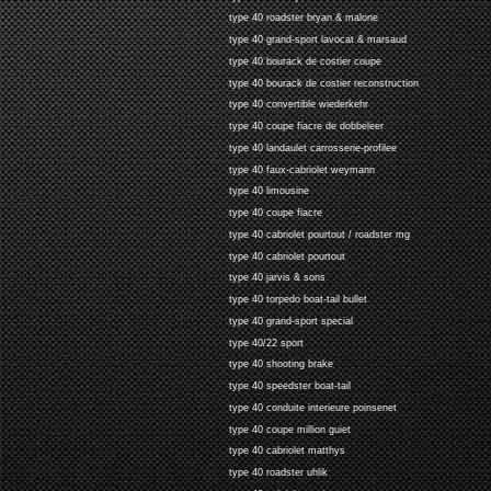
type 40 roadster bryan & malone
type 40 grand-sport lavocat & marsaud
type 40 bourack de costier coupe
type 40 bourack de costier reconstruction
type 40 convertible wiederkehr
type 40 coupe fiacre de dobbeleer
type 40 landaulet carrosserie-profilee
type 40 faux-cabriolet weymann
type 40 limousine
type 40 coupe fiacre
type 40 cabriolet pourtout / roadster mg
type 40 cabriolet pourtout
type 40 jarvis & sons
type 40 torpedo boat-tail bullet
type 40 grand-sport special
type 40/22 sport
type 40 shooting brake
type 40 speedster boat-tail
type 40 conduite interieure poinsenet
type 40 coupe million guiet
type 40 cabriolet matthys
type 40 roadster uhlik