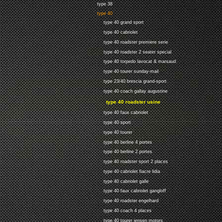
type 38
type 40
type 40 grand sport
type 40 cabriolet
type 40 roadster premiere serie
type 40 roadster 2 seater special
type 40 torpedo lavocat & marsaud
type 40 tourer sunday-mail
type 23/40 brescia grand-sport
type 40 coach gallay augustine
type 40 roadster usine
type 40 faux cabriolet
type 40 sport
type 40 tourer
type 40 berline 4 portes
type 40 berline 2 portes
type 40 roadster sport 2 places
type 40 cabriolet fiacre lidia
type 40 cabriolet galle
type 40 faux cabriolet gangloff
type 40 roadster engelhard
type 40 coach 4 places
type 40 tourer jensen motors