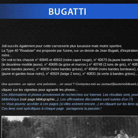
bugatti type 40 roadster u
Joli succès également pour cette carrosserie plus luxueuse mais moins sportive.
La Type 40 "Roadster" est proposée par l'usine, sur un dessin de Jean Bugatti, d'inspiration
mère...
On voit ici les chassis n° 40845 et 40910 (noire capot rouge), n° 40673 (la jaune bandes noi
(le deuxième modèle jaune), n° 40699 (la grise et marron,) n° 40748 (2 tons de gris), n° 40
(verte bandes jaunes), n° 40839 (noire bandes grises), n° 40848 (noire bandes bordeaux), n
(jaune et gardes-boue noirs), n° 40924 (beige 2 tons), n° 40831 (la verte à bandes grises)...
Une question, un rajout, une précision... un souci ? Contactez-moi au
contact@automobileweb.
cliquez sur les vignettes pour agrandir les photos...
Ces informations et photos proviennent de recherches sur Internet. Les résultats sont, pou
bibliothèque
(voir page bibliographie...)
. Les affirmations discutables sont suivies d'un (?)
>> Vous pouvez accéder à ces pages (si elles existent encore...) en cliquant sur les liens qu
Ces liens sont spécifiques à chaque page : partageons la passion !