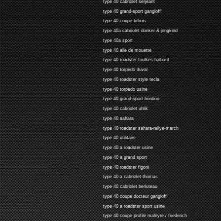
type 40 cabriolet serjeant
type 40 grand-sport gangloff
type 40 coupe tirbois
type 40a cabriolet donker & jongkind
type 40a sport
type 40 aile de mouette
type 40 roadster foulkes-halbard
type 40 torpedo duval
type 40 roadster style tecla
type 40 torpedo usine
type 40 grand-sport bordino
type 40 cabriolet uhlik
type 40 sahara
type 40 roadster sahara-rallye-march
type 40 utilitaire
type 40 a roadster usine
type 40 a grand sport
type 40 roadster figoni
type 40 a cabriolet thomas
type 40 cabriolet berluteau
type 40 coupe docteur gangloff
type 40 a roadster sport usine
type 40 coupe profile maleyre / friederich