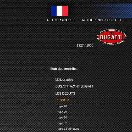
RETOUR ACCUEIL
-
RETOUR INDEX BUGATTI
1927 / 1930
liste des modèles
bibliographie
BUGATTI AVANT BUGATTI
LES DEBUTS
L'ESSOR
type 28
type 29
type 30
type 32
type 33 prototype