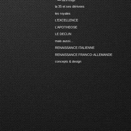
•••• back-stage
la 35 et ses dérivees
les royales
L'EXCELLENCE
L'APOTHEOSE
LE DECLIN
mais aussi...
RENAISSANCE ITALIENNE
RENAISSANCE FRANCO-ALLEMANDE
concepts & design