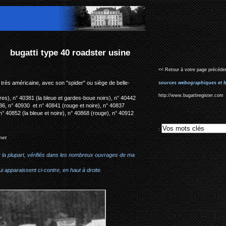
sine
<< Retour à votre page précéden
 très américaine, avec son "spider" ou siège de belle-
sources webographiques et b
http://www.bugattiregister.com
res), n° 40381 (la bleue et gardes-boue noirs), n° 40442
836, n° 40930 et n° 40841 (rouge et noire), n° 40837
° 40852 (la bleue et noire), n° 40868 (rouge), n° 40912
:
net
r la plupart, vérifiés dans les nombreux ouvrages de ma
i apparaissent ci-contre, en haut à droite.