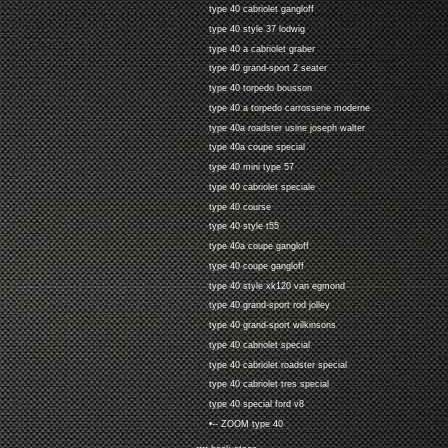
type 40 cabriolet gangloff
type 40 style 37 lodwig
type 40 a cabriolet graber
type 40 grand-sport 2 seater
type 40 torpedo bousson
type 40 a torpedo carrosserie moderne
type 40a roadster usine joseph walter
type 40a coupe special
type 40 mini type 57
type 40 cabriolet speciale
type 40 course
type 40 style t55
type 40a coupe gangloff
type 40 coupe gangloff
type 40 style xk120 van egmond
type 40 grand-sport rod jolley
type 40 grand-sport wilkinsons
type 40 cabriolet special
type 40 cabriolet roadster special
type 40 cabriolet tres special
type 40 special ford v8
•-- ZOOM type 40