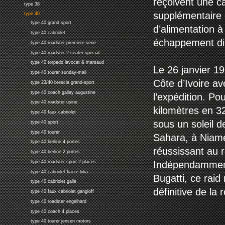
reçoivent une ca
type 38
supplémentaire 
type 40
type 40 grand sport
d’alimentation à
type 40 cabriolet
échappement dir
type 40 roadster premiere serie
type 40 roadster 2 seater special
type 40 torpedo lavocat & marsaud
Le 26 janvier 19
type 40 tourer sunday-mail
Côte d’Ivoire av
type 23/40 brescia grand-sport
type 40 coach gallay augustine
l’expédition. Po
type 40 roadster usine
kilomètres en 32
type 40 faux cabriolet
sous un soleil d
type 40 sport
type 40 tourer
Sahara, à Niamey
type 40 berline 4 portes
réussissant au
type 40 berline 2 portes
type 40 roadster sport 2 places
Indépendamment 
type 40 cabriolet fiacre lidia
Bugatti, ce raid
type 40 cabriolet galle
définitive de la 
type 40 faux cabriolet gangloff
type 40 roadster engelhard
type 40 coach 4 places
type 40 tourer jensen motors