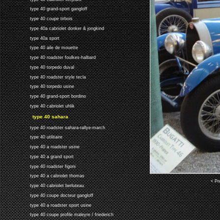
type 40 grand-sport gangloff
type 40 coupe tirbois
type 40a cabriolet donker & jongkind
type 40a sport
type 40 aile de mouette
type 40 roadster foulkes-halbard
type 40 torpedo duval
type 40 roadster style tecla
type 40 torpedo usine
type 40 grand-sport bordino
type 40 cabriolet uhlik
type 40 sahara
type 40 roadster sahara-rallye-march
type 40 utilitaire
type 40 a roadster usine
type 40 a grand sport
type 40 roadster figoni
type 40 a cabriolet thomas
< Pr
type 40 cabriolet berluteau
type 40 coupe docteur gangloff
type 40 a roadster sport usine
type 40 coupe profile maleyre / friederich