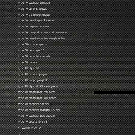
type 40 cabriolet gangloff
type 40 style 37 lodwig
type 40 a cabriolet graber
type 40 grand-sport 2 seater
type 40 torpedo bousson
type 40 a torpedo carrosserie moderne
type 40a roadster usine joseph walter
type 40a coupe special
type 40 mini type 57
type 40 cabriolet speciale
type 40 course
type 40 style t55
type 40a coupe gangloff
type 40 coupe gangloff
type 40 style xk120 van egmond
type 40 grand-sport rod jolley
type 40 grand-sport wilkinsons
type 40 cabriolet special
type 40 cabriolet roadster special
type 40 cabriolet tres special
type 40 special ford v8
•-- ZOOM type 40