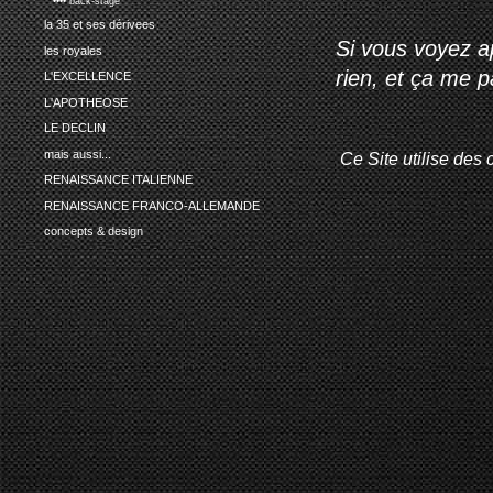
•••• back-stage
la 35 et ses dérivees
Si vous voyez ap
les royales
rien, et ça me 
L'EXCELLENCE
L'APOTHEOSE
LE DECLIN
mais aussi...
Ce Site utilise des 
RENAISSANCE ITALIENNE
RENAISSANCE FRANCO-ALLEMANDE
concepts & design