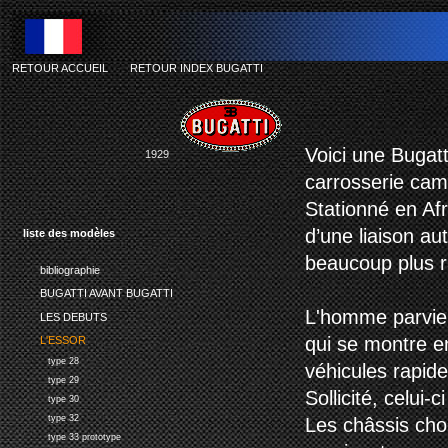
RETOUR ACCUEIL
-
RETOUR INDEX BUGATTI
b
Voici une Bugatt
1929
carrosserie cami
Stationné en Afr
d’une liaison au
liste des modèles
beaucoup plus ra
bibliographie
BUGATTI AVANT BUGATTI
L'homme parvien
LES DEBUTS
qui se montre en
L'ESSOR
type 28
véhicules rapide
type 29
Sollicité, celui-
type 30
type 32
Les châssis choi
type 33 prototype