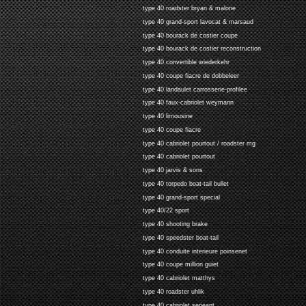
type 40 roadster bryan & malone
type 40 grand-sport lavocat & marsaud
type 40 bourack de costier coupe
type 40 bourack de costier reconstruction
type 40 convertible wiederkehr
type 40 coupe fiacre de dobbeleer
type 40 landaulet carrosserie-profilee
type 40 faux-cabriolet weymann
type 40 limousine
type 40 coupe fiacre
type 40 cabriolet pourtout / roadster mg
type 40 cabriolet pourtout
type 40 jarvis & sons
type 40 torpedo boat-tail bullet
type 40 grand-sport special
type 40/22 sport
type 40 shooting brake
type 40 speedster boat-tail
type 40 conduite interieure poinsenet
type 40 coupe million guiet
type 40 cabriolet matthys
type 40 roadster uhlik
type 40 cabriolet serjeant