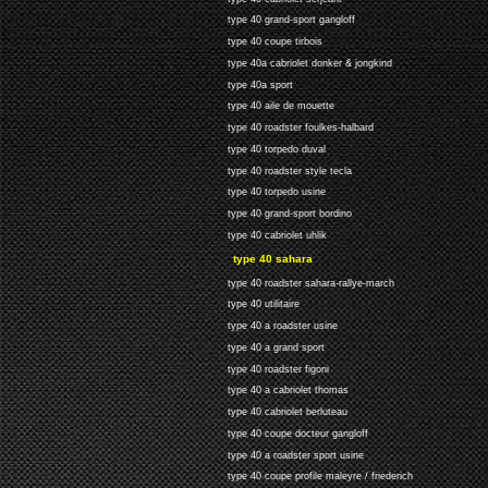
type 40 grand-sport gangloff
type 40 coupe tirbois
type 40a cabriolet donker & jongkind
type 40a sport
type 40 aile de mouette
type 40 roadster foulkes-halbard
type 40 torpedo duval
type 40 roadster style tecla
type 40 torpedo usine
type 40 grand-sport bordino
type 40 cabriolet uhlik
type 40 sahara
type 40 roadster sahara-rallye-march
type 40 utilitaire
type 40 a roadster usine
type 40 a grand sport
type 40 roadster figoni
type 40 a cabriolet thomas
type 40 cabriolet berluteau
type 40 coupe docteur gangloff
type 40 a roadster sport usine
type 40 coupe profile maleyre / friederich