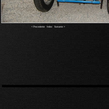
Image 4 of 20
< Precedente
|
Index
|
Suivante >