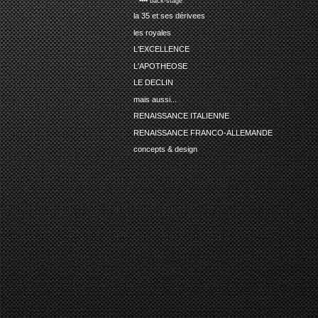
•••• back-stage
la 35 et ses dérivees
les royales
L'EXCELLENCE
L'APOTHEOSE
LE DECLIN
mais aussi...
RENAISSANCE ITALIENNE
RENAISSANCE FRANCO-ALLEMANDE
concepts & design