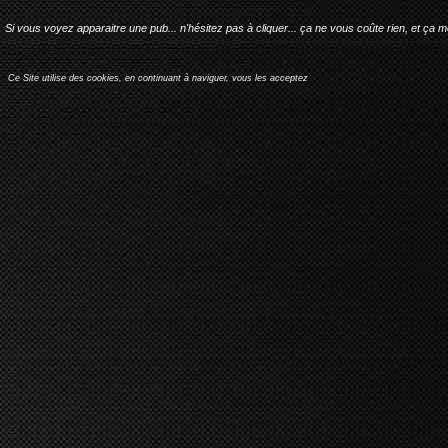
Si vous voyez apparaitre une pub... n'hésitez pas à cliquer... ça ne vous coûte rien, et ça 
Ce Site utilise des cookies, en continuant à naviguer, vous les acceptez