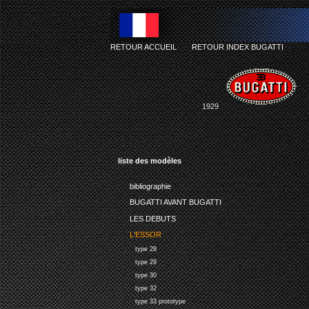
RETOUR ACCUEIL
-
RETOUR INDEX BUGATTI
1929
liste des modèles
bibliographie
BUGATTI AVANT BUGATTI
LES DEBUTS
L'ESSOR
type 28
type 29
type 30
type 32
type 33 prototype