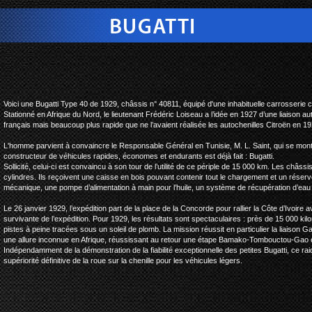
bugatti type 40 sahara #
Voici une Bugatti Type 40 de 1929, châssis n° 40811, équipé d'une inhabituelle carrosserie ca
Stationné en Afrique du Nord, le lieutenant Frédéric Loiseau a l’idée en 1927 d’une liaison au
français mais beaucoup plus rapide que ne l’avaient réalisée les autochenilles Citroën en 19
L'homme parvient à convaincre le Responsable Général en Tunisie, M. L. Saint, qui se montr
constructeur de véhicules rapides, économes et endurants est déjà fait : Bugatti.
Sollicité, celui-ci est convaincu à son tour de l’utilité de ce périple de 15 000 km. Les châss
cylindres. Ils reçoivent une caisse en bois pouvant contenir tout le chargement et un réserv
mécanique, une pompe d’alimentation à main pour l’huile, un système de récupération d’eau
Le 26 janvier 1929, l’expédition part de la place de la Concorde pour rallier la Côte d’Ivoire 
survivante de l’expédition. Pour 1929, les résultats sont spectaculaires : près de 15 000 ki
pistes à peine tracées sous un soleil de plomb. La mission réussit en particulier la liaison G
une allure inconnue en Afrique, réussissant au retour une étape Bamako-Tombouctou-Gao 
Indépendamment de la démonstration de la fiabilité exceptionnelle des petites Bugatti, ce ra
supériorité définitive de la roue sur la chenille pour les véhicules légers.