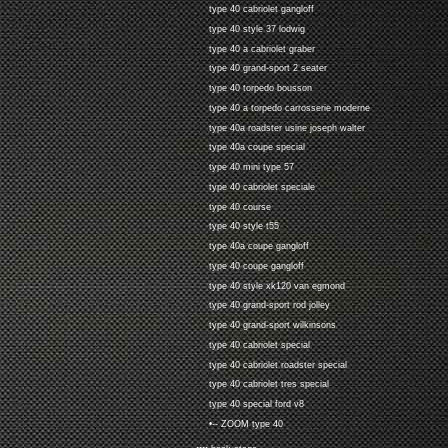
type 40 cabriolet gangloff
type 40 style 37 lodwig
type 40 a cabriolet graber
type 40 grand-sport 2 seater
type 40 torpedo bousson
type 40 a torpedo carrosserie moderne
type 40a roadster usine joseph walter
type 40a coupe special
type 40 mini type 57
type 40 cabriolet speciale
type 40 course
type 40 style t55
type 40a coupe gangloff
type 40 coupe gangloff
type 40 style xk120 van egmond
type 40 grand-sport rod jolley
type 40 grand-sport wilkinsons
type 40 cabriolet special
type 40 cabriolet roadster special
type 40 cabriolet tres special
type 40 special ford v8
•-- ZOOM type 40