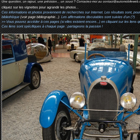
Une question, un rajout, une précision... un souci ? Contactez-moi au
contact@automobileweb.
cliquez sur les vignettes pour agrandir les photos...
Ces informations et photos proviennent de recherches sur Internet. Les résultats sont, pou
bibliothèque
(voir page bibliographie...)
. Les affirmations discutables sont suivies d'un (?)
>> Vous pouvez accéder à ces pages (si elles existent encore...) en cliquant sur les liens qu
Ces liens sont spécifiques à chaque page : partageons la passion !