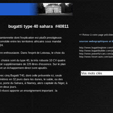
40811
<< Retour à votre page précéden
mionnette dont l'explication est plutôt prestigieuse.
tomobile entre les territoires africains sous mandat
sources webographiques et b
24.
http://www.bugattiregister.com/
http://www.bugattibuilder.com/
e enthousiaste. Dans l’esprit de Loiseau, le choix du
http://www.powerful-cars.com/p
http://www.forum-auto.com/auto
is choisis sont du type 40, la très robuste 10 CV quatre
oir supplémentaire de 225 litres d’essence. Sur le plan
 et un échappement direct sont ajoutés.
:
avec cinq Bugatti T40, dont celle présentée ici, seule
lomètres en 32 jours dans les dunes, le sable, ou des
ao, porte du Sahara, à Niamey, alors capitale du Niger, à
en deux jours.
id réussi apporte un enseignement important : la