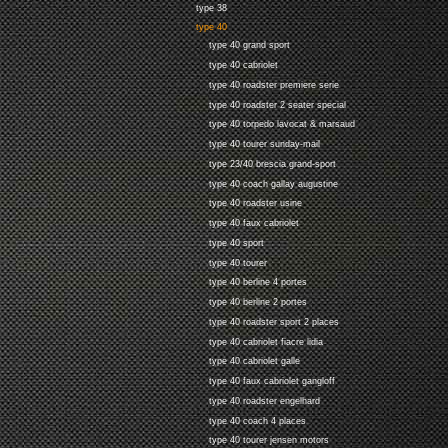
type 38
type 40
type 40 grand sport
type 40 cabriolet
type 40 roadster premiere serie
type 40 roadster 2 seater special
type 40 torpedo lavocat & marsaud
type 40 tourer sunday-mail
type 23/40 brescia grand-sport
type 40 coach gallay augustine
type 40 roadster usine
type 40 faux cabriolet
type 40 sport
type 40 tourer
type 40 berline 4 portes
type 40 berline 2 portes
type 40 roadster sport 2 places
type 40 cabriolet fiacre lidia
type 40 cabriolet galle
type 40 faux cabriolet gangloff
type 40 roadster engelhard
type 40 coach 4 places
type 40 tourer jensen motors