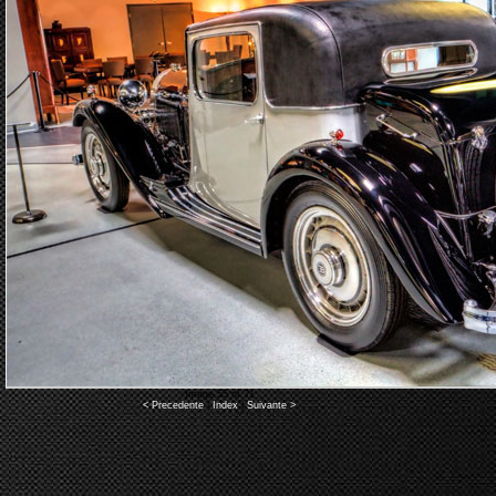
Image 55 of 71
< Precedente
|
Index
|
Suivante >