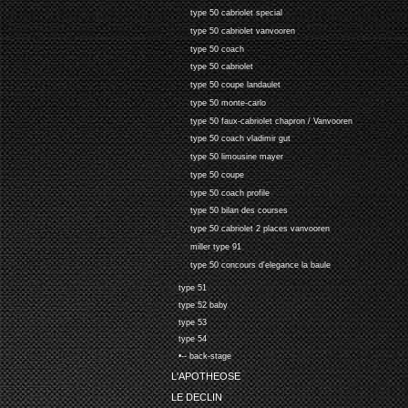
type 50 cabriolet special
type 50 cabriolet vanvooren
type 50 coach
type 50 cabriolet
type 50 coupe landaulet
type 50 monte-carlo
type 50 faux-cabriolet chapron / Vanvooren
type 50 coach vladimir gut
type 50 limousine mayer
type 50 coupe
type 50 coach profile
type 50 bilan des courses
type 50 cabriolet 2 places vanvooren
miller type 91
type 50 concours d'elegance la baule
type 51
type 52 baby
type 53
type 54
•-- back-stage
L'APOTHEOSE
LE DECLIN