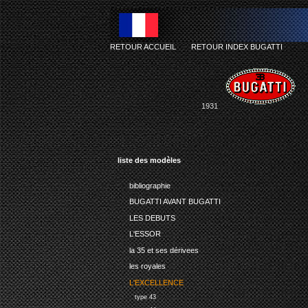
RETOUR ACCUEIL
-
RETOUR INDEX BUGATTI
1931
liste des modèles
bibliographie
BUGATTI AVANT BUGATTI
LES DEBUTS
L'ESSOR
la 35 et ses dérivees
les royales
L'EXCELLENCE
type 43