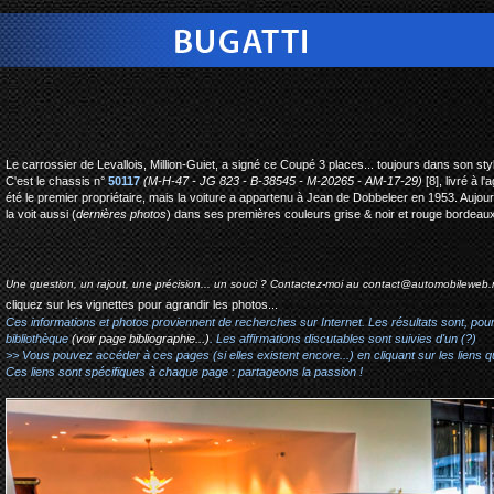
bugatti type 50 coupe mil
Le carrossier de Levallois, Million-Guiet, a signé ce Coupé 3 places... toujours dans son sty
C'est le chassis n°
50117
(M-H-47 - JG 823 - B-38545 - M-20265 - AM-17-29)
[8], livré à 
été le premier propriétaire, mais la voiture a appartenu à Jean de Dobbeleer en 1953. Aujou
la voit aussi (
dernières photos
) dans ses premières couleurs grise & noir et rouge bordeaux
Une question, un rajout, une précision... un souci ? Contactez-moi au
contact@automobileweb.
cliquez sur les vignettes pour agrandir les photos...
Ces informations et photos proviennent de recherches sur Internet. Les résultats sont, pou
bibliothèque
(voir page bibliographie...)
. Les affirmations discutables sont suivies d'un (?)
>> Vous pouvez accéder à ces pages (si elles existent encore...) en cliquant sur les liens qu
Ces liens sont spécifiques à chaque page : partageons la passion !