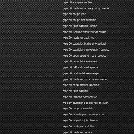
type 50 s super-profilee
type 50 roadster james young / usine
type 50 coupe jean
type 50 coupe decouvrable
type 50 faux-cabriolet usine
type 50 t coupe-chauffeur de villars
type 50 roadster paul nee
type 50 cabriolet brainsby woollard
type 50 cabriolet van-vooren / corsica
type 50 open sport le mans corsica
type 50 cabriolet vanvooren
type 50 / 46 cabriolet special
type 50 t cabriolet weinberger
type 50 roadster van vooren / usine
type 50 semi-profilee speciale
type 50 faux cabriolet
type 50 torpedo competition
type 50 cabriolet special million-guiet
type 50 coupe saoutchik
type 50 grand-sport reconstruction
type 50 r special john barton
type 50 roadster crailville
type 50 roadster course