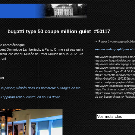
lion-guiet #50117
<< Retour à votre page précéden
le caractéristique.
l'agent Dominique Lamberjack, à Paris. On ne sait pas qui a
sources webographiques et b
rd'hui, elle est au Musée de Peter Mullinn depuis 2012. On
http://www.bugattiregister.com/
 uni.
http://www.bugattibuilder.com/
http://www.ultimatecarpage.com
http://www.conceptcarz.com/vi
Vu sur Bugatti Type 46 & 50 The
https://barchetta.mediacenter.
net
Million-Guiet/?Dir=1972235&r
trust.co.uk/photographs/v/albu
http://www.coachbuild.com/for
r la plupart, vérifiés dans les nombreux ouvrages de ma
https://in.pinterest.com/pin/5
https://www.supercars.net/blog/
i apparaissent ci-contre, en haut à droite.
Vu sur Bugatti Register Nether
: