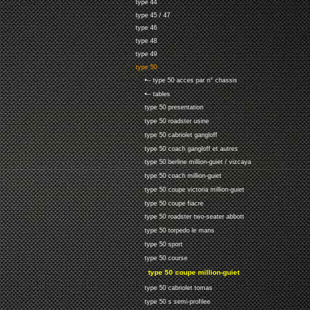
type 44
type 45 / 47
type 46
type 48
type 49
type 50
•-- type 50 acces par n° chassis
•-- tables
type 50 presentation
type 50 roadster usine
type 50 cabriolet gangloff
type 50 coach gangloff et autres
type 50 berline million-guiet / vizcaya
type 50 coach million-guiet
type 50 coupe victoria million-guiet
type 50 coupe fiacre
type 50 roadster two-seater abbott
type 50 torpedo le mans
type 50 sport
type 50 course
type 50 coupe million-guiet
type 50 cabriolet tomas
type 50 s semi-profilee