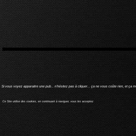
Si vous voyez apparaitre une pub... n'hésitez pas à cliquer... ça ne vous coûte rien, et ça 
Ce Site utilise des cookies, en continuant à naviguer, vous les acceptez