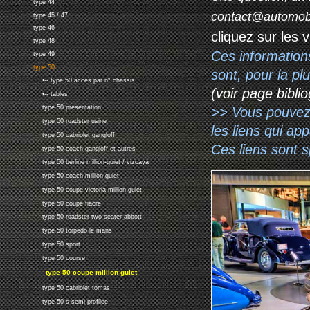
type 44
contact@automob
type 45 / 47
type 46
cliquez sur les 
type 48
Ces information
type 49
type 50
sont, pour la p
•-- type 50 acces par n° chassis
(voir page biblio
•-- tables
type 50 presentation
>> Vous pouvez a
type 50 roadster usine
les liens qui ap
type 50 cabriolet gangloff
Ces liens sont 
type 50 coach gangloff et autres
type 50 berline million-guiet / vizcaya
type 50 coach million-guiet
type 50 coupe victoria million-guiet
type 50 coupe fiacre
type 50 roadster two-seater abbott
type 50 torpedo le mans
type 50 sport
type 50 course
type 50 coupe million-guiet
type 50 cabriolet tomas
type 50 s semi-profilee