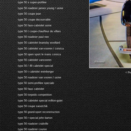
type 50 s super-profilee
type 50 roadster james young / usine
type 50 coupe jean
type 50 coupe decouvrable
type 50 faux-cabriolet usine
type 50 t coupe-chauffeur de villars
type 50 roadster paul nee
type 50 cabriolet brainsby woollard
type 50 cabriolet van-vooren / corsica
type 50 open sport le mans corsica
type 50 cabriolet vanvooren
type 50 / 46 cabriolet special
type 50 t cabriolet weinberger
< Pr
type 50 roadster van vooren / usine
type 50 semi-profilee speciale
type 50 faux cabriolet
type 50 torpedo competition
type 50 cabriolet special million-guiet
type 50 coupe saoutchik
type 50 grand-sport reconstruction
type 50 r special john barton
type 50 roadster crailville
type 50 roadster course