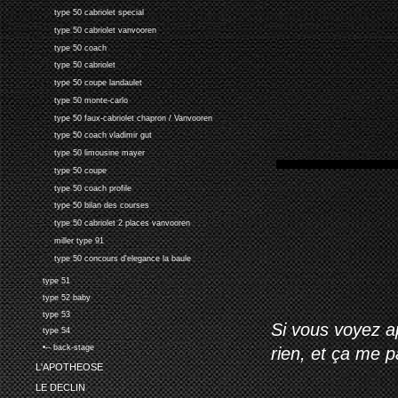
type 50 cabriolet special
type 50 cabriolet vanvooren
type 50 coach
type 50 cabriolet
type 50 coupe landaulet
type 50 monte-carlo
type 50 faux-cabriolet chapron / Vanvooren
type 50 coach vladimir gut
type 50 limousine mayer
type 50 coupe
type 50 coach profile
type 50 bilan des courses
type 50 cabriolet 2 places vanvooren
miller type 91
type 50 concours d'elegance la baule
type 51
type 52 baby
type 53
Si vous voyez ap
type 54
•-- back-stage
rien, et ça me 
L'APOTHEOSE
LE DECLIN