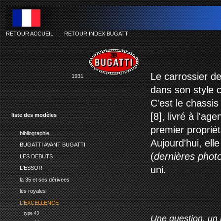
RETOUR ACCUEIL
-
RETOUR INDEX BUGATTI
Le carrossier de
1931
dans son style c
C'est le chassis
[8], livré à l'a
liste des modèles
premier proprié
bibliographie
Aujourd'hui, ell
BUGATTI AVANT BUGATTI
(
dernières phot
LES DEBUTS
uni.
L'ESSOR
la 35 et ses dérivees
les royales
L'EXCELLENCE
type 43
Une question, un 