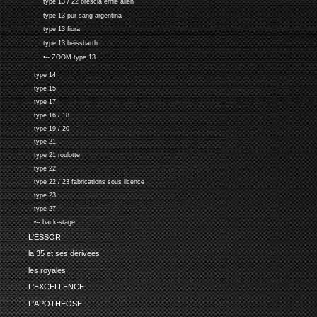
type 13 / 22 brescia ernie allen
type 13 pur-sang argentina
type 13 fiora
type 13 beissbarth
•-- ZOOM type 13
type 14
type 15
type 17
type 16 / 18
type 19 / 20
type 21
type 21 roulotte
type 22
type 22 / 23 fabrications sous licence
type 23
type 27
•-- back-stage
L'ESSOR
la 35 et ses dérivees
les royales
L'EXCELLENCE
L'APOTHEOSE