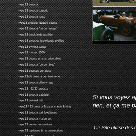
type 13 brescia
type 13 brescia torpedo
type 13 brescia route
type13 crossley-bugatti course
type 13 brescia "cordon rouge"
type 13 brooklands profilée
type 13 crossley brooklands profilee
type 13 cynthia turner
type 13 moteur 1500
type 13 course phares orientables
type 13 brescia "cordon bleu"
type 13 courses sur glace
type 13a/b brescia derniere serie
type 13 brescia allan wragg
type 13 - 22/23 brescia
type 13 brescia cabriolet
Si vous voyez ap
type 13 pointed tail
rien, et ça me 
type13 / 23 brescia 2seater martin & king
type 13 brescia ted lloyd-jones
type 13 brescia maron-pot
type 13 gentry restorations
Ce Site utilise des 
type 13 repliques & reconstructions