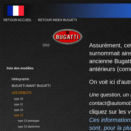
RETOUR ACCUEIL
-
RETOUR INDEX BUGATTI
Assurément, cet
1910
surnommait ainsi
ancienne Bugatt
antérieurs (com
liste des modèles
bibliographie
On voit ici d'au
BUGATTI AVANT BUGATTI
LES DEBUTS
Une question, un 
type 10
contact@automob
type 11
type 12
cliquez sur les 
type 13
Ces information
type 13 prototype
sont, pour la p
type 13 darritchon