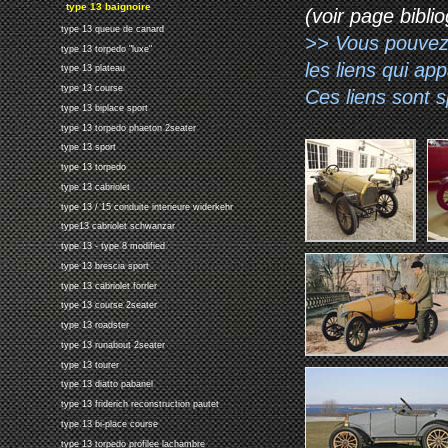
type 13 baignoire
(voir page biblio
type 13 queue de canard
>> Vous pouvez a
type 13 torpedo "luxe"
les liens qui ap
type 13 plateau
type 13 course
Ces liens sont 
type 13 biplace sport
type 13 torpedo phaeton 2seater
type 13 sport
type 13 torpedo
type 13 cabriolet
type 13 / 15 conduite interieure widerkehr
type13 cabriolet schwanzar
type 13 - type 8 modified
type 13 brescia sport
type 13 cabriolet forrler
type 13 course 2seater
type 13 roadster
type 13 runabout 2seater
type 13 tourer
type 13 diatto pabanel
type 13 friderich reconstruction pautet
type 13 bi-place course
type 13 torpedo profilee lachambre