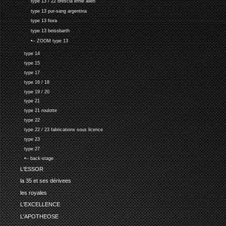
type 13 / 22 brescia ernie allen
type 13 pur-sang argentina
type 13 fiora
type 13 beissbarth
•-- ZOOM type 13
type 14
type 15
type 17
type 16 / 18
type 19 / 20
type 21
type 21 roulotte
type 22
type 22 / 23 fabrications sous licence
type 23
type 27
•-- back-stage
L'ESSOR
la 35 et ses dérivees
les royales
L'EXCELLENCE
L'APOTHEOSE