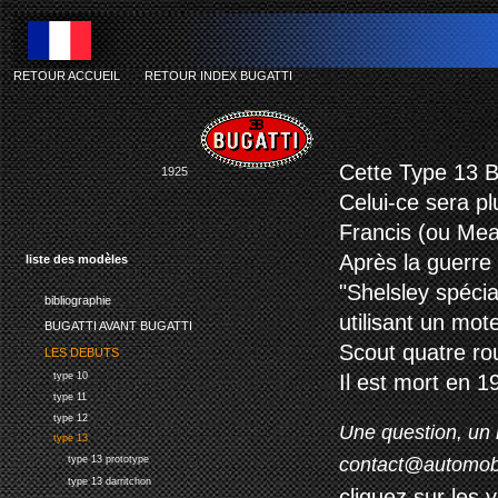
RETOUR ACCUEIL
-
RETOUR INDEX BUGATTI
bu
Cette Type 13 B
1925
Celui-ce sera pl
Francis (ou Mea
Après la guerre
liste des modèles
"
Shelsley
spécia
bibliographie
utilisant
un
mot
BUGATTI AVANT BUGATTI
Scout
quatre
ro
LES DEBUTS
type 10
Il est mort en 
type 11
type 12
Une question, un 
type 13
contact@automob
type 13 prototype
type 13 darritchon
cliquez sur les 