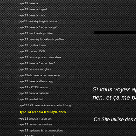
type 13 brescia
type 13 brescia torpedo
type 13 brescia route
type13 crossley-bugatti course
type 13 brescia "cordon rouge"
type 13 brooklands profilée
type 13 crossley brooklands profilee
type 13 cynthia turner
type 13 moteur 1500
type 13 course phares orientables
type 13 brescia "cordon bleu"
type 13 courses sur glace
type 13a/b brescia derniere serie
type 13 brescia allan wragg
Si vous voyez ap
type 13 - 22/23 brescia
type 13 brescia cabriolet
rien, et ça me 
type 13 pointed tail
type13 / 23 brescia 2seater martin & king
type 13 brescia ted lloyd-jones
Ce Site utilise des 
type 13 brescia maron-pot
type 13 gentry restorations
type 13 repliques & reconstructions