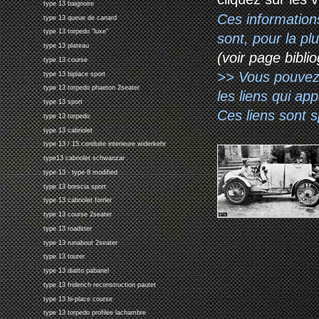
type 13 baignoire
Ces information
type 13 queue de canard
type 13 torpedo "luxe"
sont, pour la p
type 13 plateau
(voir page biblio
type 13 course
>> Vous pouvez a
type 13 biplace sport
type 13 torpedo phaeton 2seater
les liens qui ap
type 13 sport
Ces liens sont 
type 13 torpedo
type 13 cabriolet
type 13 / 15 conduite interieure widerkehr
type13 cabriolet schwanzar
type 13 - type 8 modified
type 13 brescia sport
type 13 cabriolet forrler
type 13 course 2seater
type 13 roadster
type 13 runabout 2seater
type 13 tourer
type 13 diatto pabanel
type 13 friderich reconstruction pautet
type 13 bi-place course
type 13 torpedo profilee lachambre