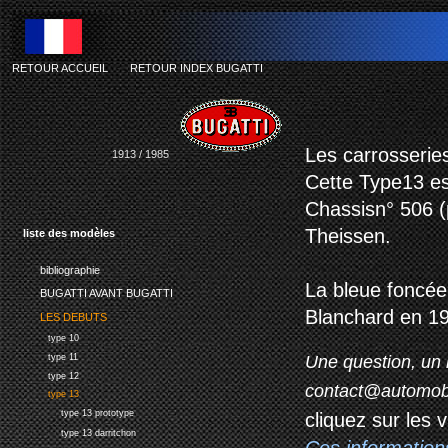
RETOUR ACCUEIL
-
RETOUR INDEX BUGATTI
Les carrosserie
1913 / 1985
Cette Type13 est
Chassisn° 506 (p
Theissen.
liste des modèles
bibliographie
La bleue foncée 
BUGATTI AVANT BUGATTI
Blanchard en 19
LES DEBUTS
type 10
Une question, un 
type 11
type 12
contact@automob
type 13
type 13 prototype
cliquez sur les 
type 13 darritchon
Ces information