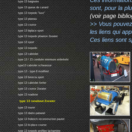
type 13 baignoire
sont, pour la p
type 13 queue de canard
type 13 torpedo "luxe"
(voir page biblio
type 13 plateau
>> Vous pouvez a
type 13 course
les liens qui ap
type 13 biplace sport
type 13 torpedo phaeton 2seater
Ces liens sont 
type 13 sport
type 13 torpedo
type 13 cabriolet
type 13 / 15 conduite interieure widerkehr
type13 cabriolet schwanzar
type 13 - type 8 modified
type 13 brescia sport
type 13 cabriolet forrler
type 13 course 2seater
type 13 roadster
type 13 runabout 2seater
type 13 tourer
type 13 diatto pabanel
type 13 friderich reconstruction pautet
type 13 bi-place course
type 13 torpedo profilee lachambre