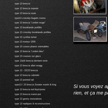
type 13 brescia
type 13 brescia torpedo
type 13 brescia route
type13 crossley-bugatti course
type 13 brescia "cordon rouge"
type 13 brooklands profilée
type 13 crossley brooklands profilee
type 13 cynthia turner
type 13 moteur 1500
type 13 course phares orientables
type 13 brescia "cordon bleu"
type 13 courses sur glace
type 13a/b brescia derniere serie
type 13 brescia allan wragg
type 13 - 22/23 brescia
type 13 brescia cabriolet
type 13 pointed tail
type13 / 23 brescia 2seater martin & king
Si vous voyez ap
type 13 brescia ted lloyd-jones
rien, et ça me 
type 13 brescia maron-pot
type 13 gentry restorations
type 13 repliques & reconstructions