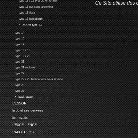
type 13 / 22 brescia ernie allen
Ce Site utilise des 
type 13 pur-sang argentina
type 13 fiora
type 13 beissbarth
•-- ZOOM type 13
type 14
type 15
type 17
type 16 / 18
type 19 / 20
type 21
type 21 roulotte
type 22
type 22 / 23 fabrications sous licence
type 23
type 27
•-- back-stage
L'ESSOR
la 35 et ses dérivees
les royales
L'EXCELLENCE
L'APOTHEOSE