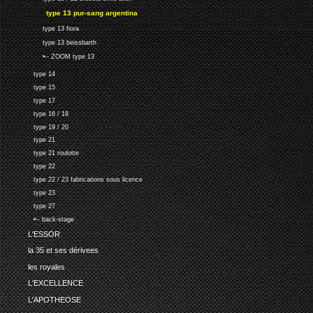
type 13 pur-sang argentina
type 13 fiora
type 13 beissbarth
•-- ZOOM type 13
type 14
type 15
type 17
type 16 / 18
type 19 / 20
type 21
type 21 roulotte
type 22
type 22 / 23 fabrications sous licence
type 23
type 27
•-- back-stage
L'ESSOR
la 35 et ses dérivees
les royales
L'EXCELLENCE
L'APOTHEOSE