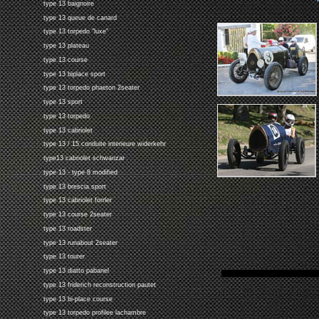
type 13 baignoire
type 13 queue de canard
type 13 torpedo "luxe"
type 13 plateau
type 13 course
type 13 biplace sport
type 13 torpedo phaeton 2seater
type 13 sport
type 13 torpedo
type 13 cabriolet
type 13 / 15 conduite interieure widerkehr
type13 cabriolet schwanzar
type 13 - type 8 modified
type 13 brescia sport
type 13 cabriolet forrler
type 13 course 2seater
type 13 roadster
type 13 runabout 2seater
type 13 tourer
type 13 diatto pabanel
type 13 friderich reconstruction pautet
type 13 bi-place course
type 13 torpedo profilee lachambre