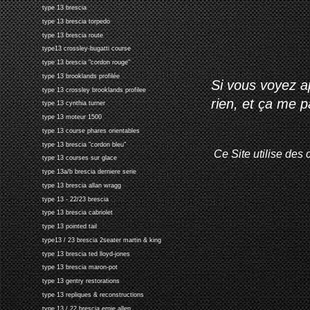
type 13 brescia
type 13 brescia torpedo
type 13 brescia route
type13 crossley-bugatti course
type 13 brescia "cordon rouge"
type 13 brooklands profilée
Si vous voyez ap
type 13 crossley brooklands profilee
rien, et ça me 
type 13 cynthia turner
type 13 moteur 1500
type 13 course phares orientables
type 13 brescia "cordon bleu"
Ce Site utilise des 
type 13 courses sur glace
type 13a/b brescia derniere serie
type 13 brescia allan wragg
type 13 - 22/23 brescia
type 13 brescia cabriolet
type 13 pointed tail
type13 / 23 brescia 2seater martin & king
type 13 brescia ted lloyd-jones
type 13 brescia maron-pot
type 13 gentry restorations
type 13 repliques & reconstructions
type 13 / 22 brescia ernie allen