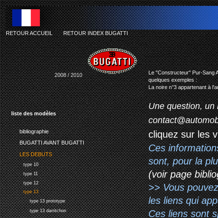
RETOUR ACCUEIL
-
RETOUR INDEX BUGATTI
Le "Constructeur" Pur-Sang Ar
2008 / 2010
quelques exemples :
La noire n°3 appartenant à l'
Une question, un 
liste des modèles
contact@automob
bibliographie
cliquez sur les 
BUGATTI AVANT BUGATTI
Ces information
LES DEBUTS
sont, pour la p
type 10
(voir page biblio
type 11
type 12
>> Vous pouvez a
type 13
les liens qui ap
type 13 prototype
Ces liens sont 
type 13 darritchon