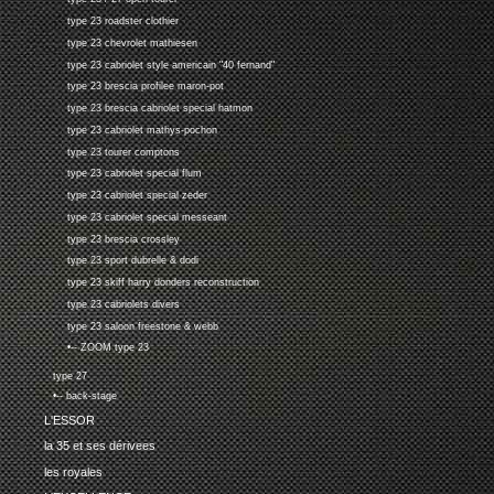
type 23 roadster clothier
type 23 chevrolet mathiesen
type 23 cabriolet style americain "40 fernand"
type 23 brescia profilee maron-pot
type 23 brescia cabriolet special hatmon
type 23 cabriolet mathys-pochon
type 23 tourer comptons
type 23 cabriolet special flum
type 23 cabriolet special zeder
type 23 cabriolet special messeant
type 23 brescia crossley
type 23 sport dubrelle & dodi
type 23 skiff harry donders reconstruction
type 23 cabriolets divers
type 23 saloon freestone & webb
•-- ZOOM type 23
type 27
•-- back-stage
L'ESSOR
la 35 et ses dérivees
les royales