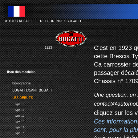
RETOUR ACCUEIL
-
RETOUR INDEX BUGATTI
C'est en 1923 q
1923
cette Brescia Ty
Ca carrossier d
passager décalé,
liste des modèles
Chassis n° 1709
bibliographie
BUGATTI AVANT BUGATTI
Une question, un 
LES DEBUTS
contact@automob
type 10
type 11
cliquez sur les 
type 12
Ces information
type 13
type 14
sont, pour la p
type 15
(voir page biblio