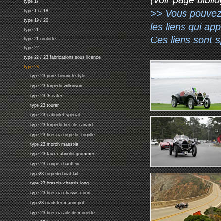
type 17
>> Vous pouvez a
type 16 / 18
type 19 / 20
les liens qui ap
type 21
Ces liens sont 
type 21 roulotte
type 22
type 22 / 23 fabrications sous licence
type 23
type 23 prinz heinrich style
type 23 torpedo wilkinson
type 23 3seater
type 23 tourer
type 23 cabriolet special
type 23 torpedo bec de canard
type 23 brescia torpedo "torpille"
type 23 morch massola
type 23 faux-cabriolet grummer
type 23 coupe chauffeur
type23 torpedo boat tail
type 23 brescia chassis long
type 23 brescia chassis court
type23 roadster maron-pot
type 23 brescia aile-de-mouette