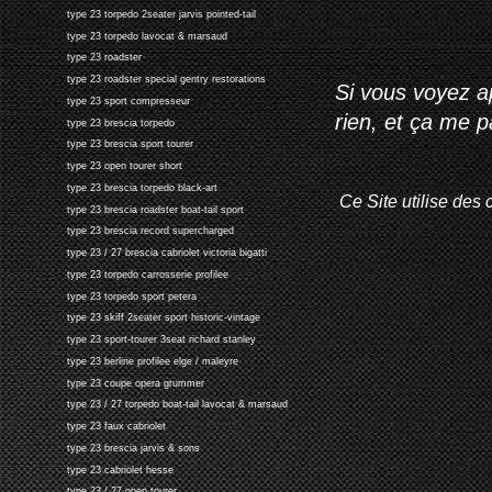
type 23 torpedo 2seater jarvis pointed-tail
type 23 torpedo lavocat & marsaud
type 23 roadster
type 23 roadster special gentry restorations
Si vous voyez ap
type 23 sport compresseur
rien, et ça me 
type 23 brescia torpedo
type 23 brescia sport tourer
type 23 open tourer short
type 23 brescia torpedo black-art
Ce Site utilise des 
type 23 brescia roadster boat-tail sport
type 23 brescia record supercharged
type 23 / 27 brescia cabriolet victoria bigatti
type 23 torpedo carrosserie profilee
type 23 torpedo sport petera
type 23 skiff 2seater sport historic-vintage
type 23 sport-tourer 3seat richard stanley
type 23 berline profilee elge / maleyre
type 23 coupe opera grummer
type 23 / 27 torpedo boat-tail lavocat & marsaud
type 23 faux cabriolet
type 23 brescia jarvis & sons
type 23 cabriolet hesse
type 23 / 27 open tourer