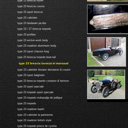
type 23 brescia tourer
type 23 brescia course
type 23 sport brescia
type 23 cabriolet
type 23 landaulet jacobs
type 23 / 27 brescia torpedo
type 23 profilee
type 23 wicker-work body
type 23 roadster aluminium body
type 23 sport chassis long
type 23 brescia torpedo boat-tail
type 23 brescia lavocat et marsaud
type 23 cabriolet 4seater demaison & cousin
type 23 sport baignoire
type 23 brescia torpedo compton & hermon
type 23 sport speciale
type 23 torpedo sport speciale
type 23 torpedo maharadja de jodhpur
type 23 torpedo
type 23 roadster baehr
type 23 cabriolet la parisienne
type 23 roadster british style
type 23 torpedo prince de cystria