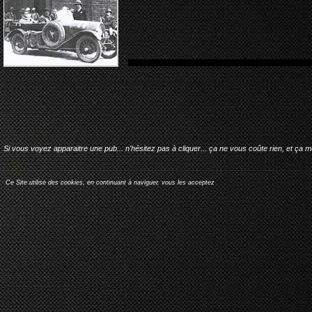
Si vous voyez apparaitre une pub... n'hésitez pas à cliquer... ça ne vous coûte rien, et ça 
Ce Site utilise des cookies, en continuant à naviguer, vous les acceptez