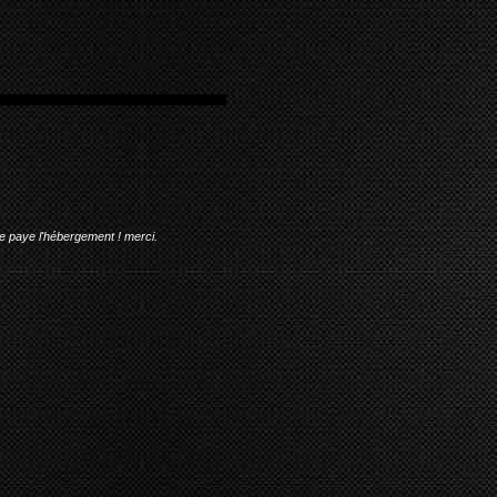
me paye l'hébergement ! merci.