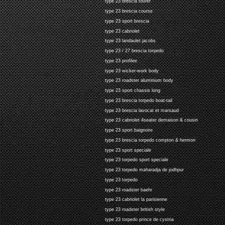
type 23 brescia tourer
type 23 brescia course
type 23 sport brescia
type 23 cabriolet
type 23 landaulet jacobs
type 23 / 27 brescia torpedo
type 23 profilee
type 23 wicker-work body
type 23 roadster aluminium body
type 23 sport chassis long
type 23 brescia torpedo boat-tail
type 23 brescia lavocat et marsaud
type 23 cabriolet 4seater demaison & cousin
type 23 sport baignoire
type 23 brescia torpedo compton & hermon
type 23 sport speciale
type 23 torpedo sport speciale
type 23 torpedo maharadja de jodhpur
type 23 torpedo
type 23 roadster baehr
type 23 cabriolet la parisienne
type 23 roadster british style
type 23 torpedo prince de cystria