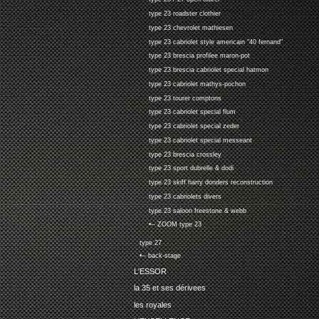
type 23 roadster clothier
type 23 chevrolet mathiesen
type 23 cabriolet style americain "40 fernand"
type 23 brescia profilee maron-pot
type 23 brescia cabriolet special hatmon
type 23 cabriolet mathys-pochon
type 23 tourer comptons
type 23 cabriolet special flum
type 23 cabriolet special zeder
type 23 cabriolet special messeant
type 23 brescia crossley
type 23 sport dubrelle & dodi
type 23 skiff harry donders reconstruction
type 23 cabriolets divers
type 23 saloon freestone & webb
•-- ZOOM type 23
type 27
•-- back-stage
L'ESSOR
la 35 et ses dérivees
les royales