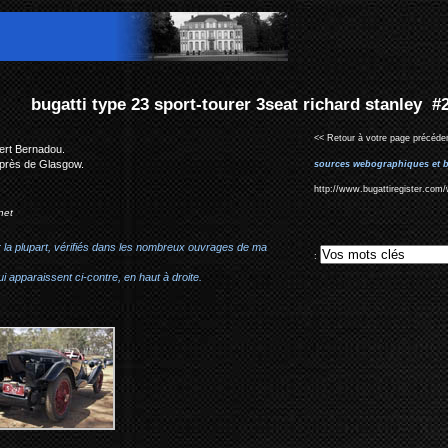
urer 3seat richard stanley #2536
<< Retour à votre page précéden
bert Bernadou.
, près de Glasgow.
sources webographiques et b
http://www.bugattiregister.com/
net
r la plupart, vérifiés dans les nombreux ouvrages de ma
:
i apparaissent ci-contre, en haut à droite.