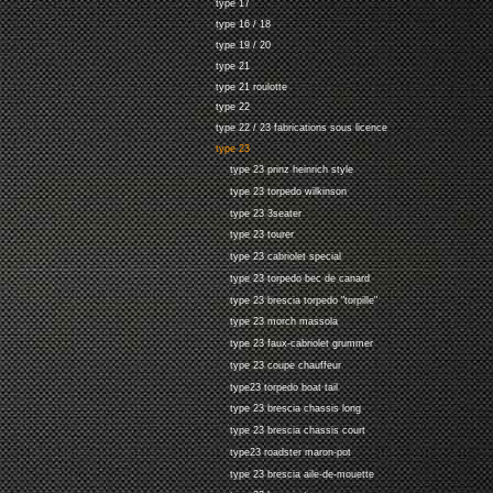
type 17
type 16 / 18
type 19 / 20
type 21
type 21 roulotte
type 22
type 22 / 23 fabrications sous licence
type 23
type 23 prinz heinrich style
type 23 torpedo wilkinson
type 23 3seater
type 23 tourer
type 23 cabriolet special
type 23 torpedo bec de canard
type 23 brescia torpedo "torpille"
type 23 morch massola
type 23 faux-cabriolet grummer
type 23 coupe chauffeur
type23 torpedo boat tail
type 23 brescia chassis long
type 23 brescia chassis court
type23 roadster maron-pot
type 23 brescia aile-de-mouette