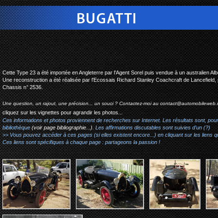
bugatti type 23 sport-to
Cette Type 23 a été importée en Angleterre par l'Agent Sorel puis vendue à un australien Al
Une reconstruction a été réalisée par l'Ecossais Richard Stanley Coachcraft de Lancefield
Chassis n° 2536.
Une question, un rajout, une précision... un souci ? Contactez-moi au
contact@automobileweb.
cliquez sur les vignettes pour agrandir les photos...
Ces informations et photos proviennent de recherches sur Internet. Les résultats sont, pou
bibliothèque
(voir page bibliographie...)
. Les affirmations discutables sont suivies d'un (?)
>> Vous pouvez accéder à ces pages (si elles existent encore...) en cliquant sur les liens qu
Ces liens sont spécifiques à chaque page : partageons la passion !