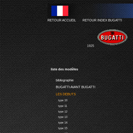
RETOUR ACCUEIL
-
RETOUR INDEX BUGATTI
1925
liste des modèles
bibliographie
BUGATTI AVANT BUGATTI
LES DEBUTS
type 10
type 11
type 12
type 13
type 14
type 15