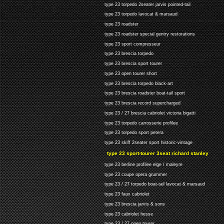
type 23 torpedo 2seater jarvis pointed-tail
type 23 torpedo lavocat & marsaud
type 23 roadster
type 23 roadster special gentry restorations
type 23 sport compresseur
type 23 brescia torpedo
type 23 brescia sport tourer
type 23 open tourer short
type 23 brescia torpedo black-art
type 23 brescia roadster boat-tail sport
type 23 brescia record supercharged
type 23 / 27 brescia cabriolet victoria bigatti
type 23 torpedo carrosserie profilee
type 23 torpedo sport petera
type 23 skiff 2seater sport historic-vintage
type 23 sport-tourer 3seat richard stanley
type 23 berline profilee elge / maleyre
type 23 coupe opera grummer
type 23 / 27 torpedo boat-tail lavocat & marsaud
type 23 faux cabriolet
type 23 brescia jarvis & sons
type 23 cabriolet hesse
type 23 / 27 open tourer