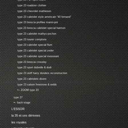
type 23 roadster clothier
type 23 chevrolet mathiesen
type 23 cabriolet style americain "40 fernand"
type 23 brescia profilee maron-pot
type 23 brescia cabriolet special hatmon
type 23 cabriolet mathys-pochon
type 23 tourer comptons
type 23 cabriolet special flum
type 23 cabriolet special zeder
type 23 cabriolet special messeant
type 23 brescia crossley
type 23 sport dubrelle & dodi
type 23 skiff harry donders reconstruction
type 23 cabriolets divers
type 23 saloon freestone & webb
•-- ZOOM type 23
type 27
•-- back-stage
L'ESSOR
la 35 et ses dérivees
les royales