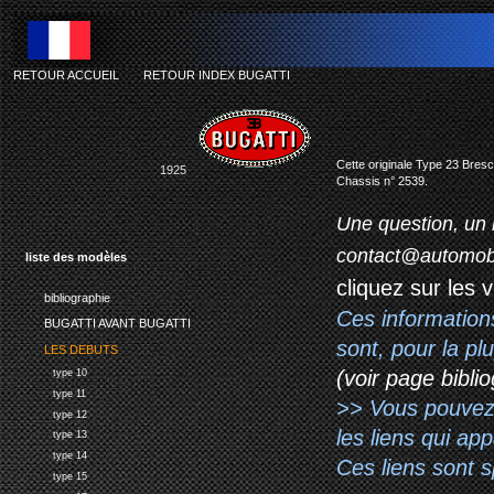
RETOUR ACCUEIL
-
RETOUR INDEX BUGATTI
Cette originale Type 23 Bresci
1925
Chassis n° 2539.
Une question, un 
contact@automob
liste des modèles
cliquez sur les 
bibliographie
Ces information
BUGATTI AVANT BUGATTI
sont, pour la p
LES DEBUTS
(voir page biblio
type 10
type 11
>> Vous pouvez a
type 12
les liens qui ap
type 13
type 14
Ces liens sont 
type 15