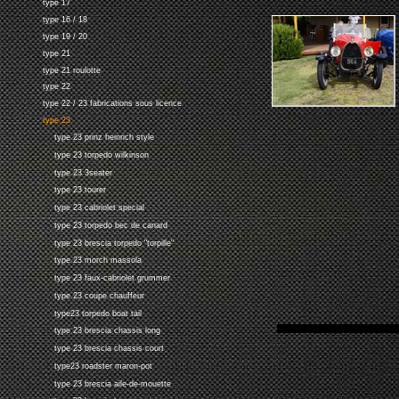
type 17
type 16 / 18
type 19 / 20
type 21
type 21 roulotte
type 22
type 22 / 23 fabrications sous licence
type 23
type 23 prinz heinrich style
type 23 torpedo wilkinson
type 23 3seater
type 23 tourer
type 23 cabriolet special
type 23 torpedo bec de canard
type 23 brescia torpedo "torpille"
type 23 morch massola
type 23 faux-cabriolet grummer
type 23 coupe chauffeur
type23 torpedo boat tail
type 23 brescia chassis long
type 23 brescia chassis court
type23 roadster maron-pot
type 23 brescia aile-de-mouette