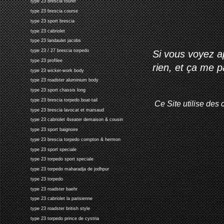
type 23 brescia tourer
type 23 brescia course
type 23 sport brescia
type 23 cabriolet
type 23 landaulet jacobs
type 23 / 27 brescia torpedo
Si vous voyez ap
type 23 profilee
rien, et ça me 
type 23 wicker-work body
type 23 roadster aluminium body
type 23 sport chassis long
type 23 brescia torpedo boat-tail
Ce Site utilise des 
type 23 brescia lavocat et marsaud
type 23 cabriolet 4seater demaison & cousin
type 23 sport baignoire
type 23 brescia torpedo compton & hermon
type 23 sport speciale
type 23 torpedo sport speciale
type 23 torpedo maharadja de jodhpur
type 23 torpedo
type 23 roadster baehr
type 23 cabriolet la parisienne
type 23 roadster british style
type 23 torpedo prince de cystria