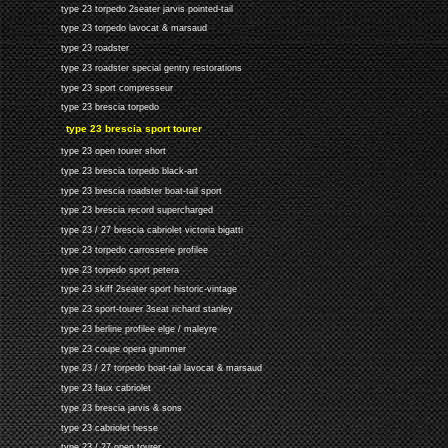
type 23 torpedo 2seater jarvis pointed-tail
type 23 torpedo lavocat & marsaud
type 23 roadster
type 23 roadster special gentry restorations
type 23 sport compresseur
type 23 brescia torpedo
type 23 brescia sport tourer
type 23 open tourer short
type 23 brescia torpedo black-art
type 23 brescia roadster boat-tail sport
type 23 brescia record supercharged
type 23 / 27 brescia cabriolet victoria bigatti
type 23 torpedo carrosserie profilee
type 23 torpedo sport petera
type 23 skiff 2seater sport historic-vintage
type 23 sport-tourer 3seat richard stanley
type 23 berline profilee elge / maleyre
type 23 coupe opera grummer
type 23 / 27 torpedo boat-tail lavocat & marsaud
type 23 faux cabriolet
type 23 brescia jarvis & sons
type 23 cabriolet hesse
type 23 / 27 open tourer