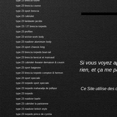
type 23 brescia tourer
type 23 brescia course
type 23 sport brescia
type 23 cabriolet
type 23 landaulet jacobs
type 23 / 27 brescia torpedo
type 23 profilee
type 23 wicker-work body
type 23 roadster aluminium body
type 23 sport chassis long
type 23 brescia torpedo boat-tail
type 23 brescia lavocat et marsaud
Si vous voyez ap
type 23 cabriolet 4seater demaison & cousin
type 23 sport baignoire
rien, et ça me 
type 23 brescia torpedo compton & hermon
type 23 sport speciale
type 23 torpedo sport speciale
Ce Site utilise des 
type 23 torpedo maharadja de jodhpur
type 23 torpedo
type 23 roadster baehr
type 23 cabriolet la parisienne
type 23 roadster british style
type 23 torpedo prince de cystria