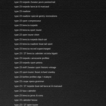
type 23 torpedo 2seater jarvis pointed-tail
type 23 torpedo lavocat & marsaud
type 23 roadster
type 23 roadster special gentry restorations
type 23 sport compresseur
type 23 brescia torpedo
type 23 brescia sport tourer
type 23 open tourer short
type 23 brescia torpedo black-art
type 23 brescia roadster boat-tail sport
type 23 brescia record supercharged
type 23 / 27 brescia cabriolet victoria bigatti
type 23 torpedo carrosserie profilee
type 23 torpedo sport petera
type 23 skiff 2seater sport historic-vintage
type 23 sport-tourer 3seat richard stanley
type 23 berline profilee elge / maleyre
type 23 coupe opera grummer
type 23 / 27 torpedo boat-tail lavocat & marsaud
type 23 faux cabriolet
type 23 brescia jarvis & sons
type 23 cabriolet hesse
type 23 / 27 open tourer