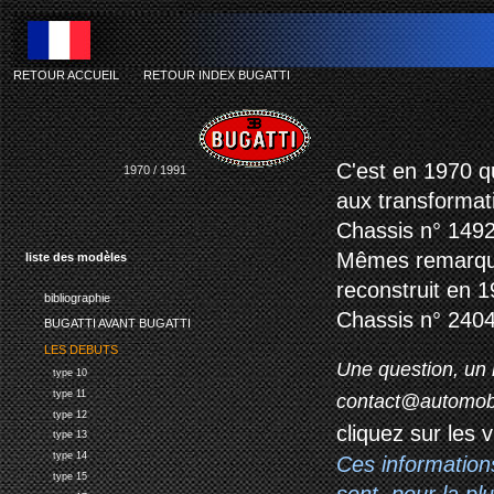
RETOUR ACCUEIL
-
RETOUR INDEX BUGATTI
C'est en 1970 q
1970 / 1991
aux transformati
Chassis n° 149
Mêmes remarques
liste des modèles
reconstruit en 19
bibliographie
Chassis n° 2404
BUGATTI AVANT BUGATTI
LES DEBUTS
Une question, un 
type 10
type 11
contact@automob
type 12
cliquez sur les 
type 13
type 14
Ces information
type 15
sont, pour la p