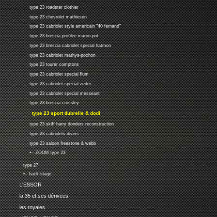
type 23 roadster clothier
type 23 chevrolet mathiesen
type 23 cabriolet style americain "40 fernand"
type 23 brescia profilee maron-pot
type 23 brescia cabriolet special hatmon
type 23 cabriolet mathys-pochon
type 23 tourer comptons
type 23 cabriolet special flum
type 23 cabriolet special zeder
type 23 cabriolet special messeant
type 23 brescia crossley
type 23 sport dubrelle & dodi
type 23 skiff harry donders reconstruction
type 23 cabriolets divers
type 23 saloon freestone & webb
•-- ZOOM type 23
type 27
•-- back-stage
L'ESSOR
la 35 et ses dérivees
les royales