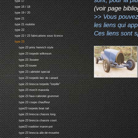
type 17
(voir page biblio
type 16 / 18
type 19 / 20
>> Vous pouvez a
type 21
les liens qui ap
type 21 roulotte
type 22
Ces liens sont 
type 22 / 23 fabrications sous licence
type 23
type 23 prinz heinrich style
type 23 torpedo wilkinson
type 23 3seater
type 23 tourer
type 23 cabriolet special
type 23 torpedo bec de canard
type 23 brescia torpedo "torpille"
type 23 morch massola
type 23 faux-cabriolet grummer
type 23 coupe chauffeur
type23 torpedo boat tail
type 23 brescia chassis long
type 23 brescia chassis court
type23 roadster maron-pot
type 23 brescia aile-de-mouette