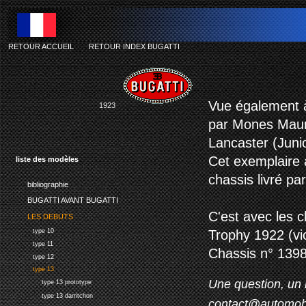
RETOUR ACCUEIL
-
RETOUR INDEX BUGATTI
Vue également à 
1923
par Mones Maury 
Lancaster (Juni
Cet exemplaire 
liste des modèles
chassis livré pa
bibliographie
BUGATTI AVANT BUGATTI
C'est avec les 
LES DEBUTS
type 10
Trophy 1922 (vic
type 11
Chassis n° 1398
type 12
type 13
Une question, un 
type 13 prototype
type 13 darritchon
contact@automob