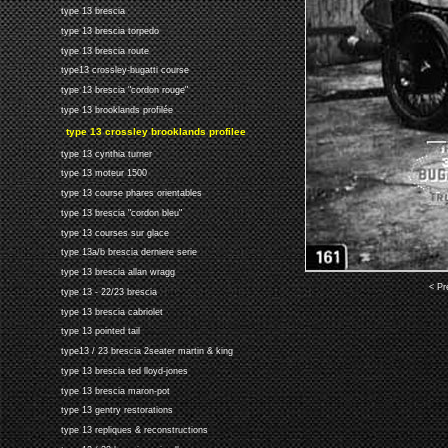
type 13 brescia
type 13 brescia torpedo
type 13 brescia route
type13 crossley-bugatti course
type 13 brescia "cordon rouge"
type 13 brooklands profilée
type 13 crossley brooklands profilee
type 13 cynthia turner
type 13 moteur 1500
type 13 course phares orientables
type 13 brescia "cordon bleu"
type 13 courses sur glace
type 13a/b brescia derniere serie
type 13 brescia allan wragg
< Pr
type 13 - 22/23 brescia
type 13 brescia cabriolet
type 13 pointed tail
type13 / 23 brescia 2seater martin & king
type 13 brescia ted lloyd-jones
type 13 brescia maron-pot
type 13 gentry restorations
type 13 repliques & reconstructions