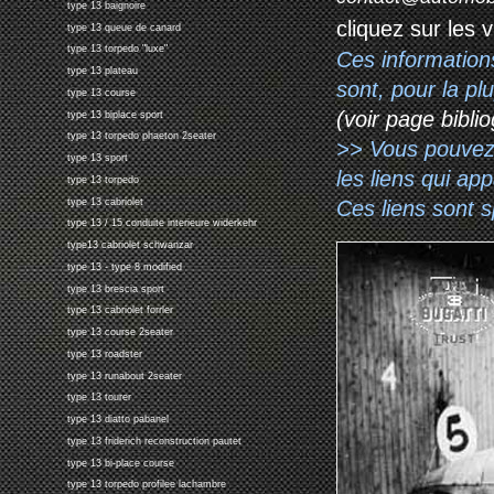
type 13 baignoire
cliquez sur les 
type 13 queue de canard
type 13 torpedo "luxe"
Ces information
type 13 plateau
sont, pour la p
type 13 course
(voir page biblio
type 13 biplace sport
type 13 torpedo phaeton 2seater
>> Vous pouvez a
type 13 sport
les liens qui ap
type 13 torpedo
Ces liens sont 
type 13 cabriolet
type 13 / 15 conduite interieure widerkehr
type13 cabriolet schwanzar
type 13 - type 8 modified
type 13 brescia sport
type 13 cabriolet forrler
type 13 course 2seater
type 13 roadster
type 13 runabout 2seater
type 13 tourer
type 13 diatto pabanel
type 13 friderich reconstruction pautet
type 13 bi-place course
type 13 torpedo profilee lachambre