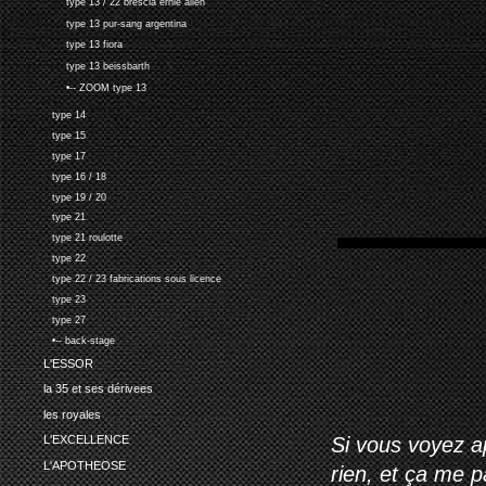
type 13 / 22 brescia ernie allen
type 13 pur-sang argentina
type 13 fiora
type 13 beissbarth
•-- ZOOM type 13
type 14
type 15
type 17
type 16 / 18
type 19 / 20
type 21
type 21 roulotte
type 22
type 22 / 23 fabrications sous licence
type 23
type 27
•-- back-stage
L'ESSOR
la 35 et ses dérivees
les royales
Si vous voyez ap
L'EXCELLENCE
L'APOTHEOSE
rien, et ça me 