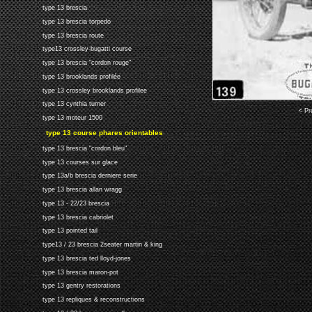
type 13 brescia
type 13 brescia torpedo
type 13 brescia route
type13 crossley-bugatti course
type 13 brescia "cordon rouge"
type 13 brooklands profilée
type 13 crossley brooklands profilee
type 13 cynthia turner
< Pr
type 13 moteur 1500
type 13 course phares orientables
type 13 brescia "cordon bleu"
type 13 courses sur glace
type 13a/b brescia derniere serie
type 13 brescia allan wragg
type 13 - 22/23 brescia
type 13 brescia cabriolet
type 13 pointed tail
type13 / 23 brescia 2seater martin & king
type 13 brescia ted lloyd-jones
type 13 brescia maron-pot
type 13 gentry restorations
type 13 repliques & reconstructions