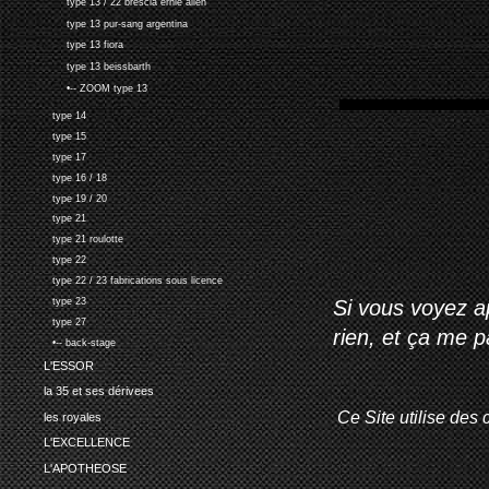
type 13 / 22 brescia ernie allen
type 13 pur-sang argentina
type 13 fiora
type 13 beissbarth
•-- ZOOM type 13
type 14
type 15
type 17
type 16 / 18
type 19 / 20
type 21
type 21 roulotte
type 22
type 22 / 23 fabrications sous licence
type 23
Si vous voyez ap
type 27
rien, et ça me 
•-- back-stage
L'ESSOR
la 35 et ses dérivees
Ce Site utilise des 
les royales
L'EXCELLENCE
L'APOTHEOSE