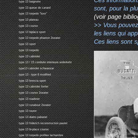
type 13 baignoire
sont, pour la p
type 13 queue de canard
type 13 torpedo "luxe"
(voir page biblio
type 13 plateau
>> Vous pouvez a
type 13 course
les liens qui ap
type 13 biplace sport
type 13 torpedo phaeton 2seater
Ces liens sont 
type 13 sport
type 13 torpedo
type 13 cabriolet
type 13 / 15 conduite interieure widerkehr
type13 cabriolet schwanzar
type 13 - type 8 modified
type 13 brescia sport
type 13 cabriolet forrler
type 13 course 2seater
type 13 roadster
type 13 runabout 2seater
type 13 tourer
type 13 diatto pabanel
type 13 friderich reconstruction pautet
type 13 bi-place course
type 13 torpedo profilee lachambre