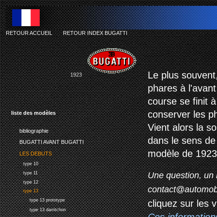
RETOUR ACCUEIL
-
RETOUR INDEX BUGATTI
Le plus souvent,
1923
phares à l'avant
course se finit 
conserver les p
liste des modèles
Vient alors la so
bibliographie
dans le sens de 
BUGATTI AVANT BUGATTI
modèle de 1923
LES DEBUTS
type 10
Une question, un 
type 11
type 12
contact@automob
type 13
type 13 prototype
cliquez sur les 
type 13 darritchon
Ces information