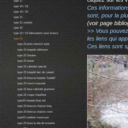
type 17
Ces information
type 16 / 18
type 19 / 20
sont, pour la p
type 21
(voir page biblio
type 21 roulotte
type 22
>> Vous pouvez a
type 22 / 23 fabrications sous licence
les liens qui ap
type 23
type 23 prinz heinrich style
Ces liens sont 
type 23 torpedo wilkinson
type 23 3seater
type 23 tourer
type 23 cabriolet special
type 23 torpedo bec de canard
type 23 brescia torpedo "torpille"
type 23 morch massola
type 23 faux-cabriolet grummer
type 23 coupe chauffeur
type23 torpedo boat tail
type 23 brescia chassis long
type 23 brescia chassis court
type23 roadster maron-pot
type 23 brescia aile-de-mouette