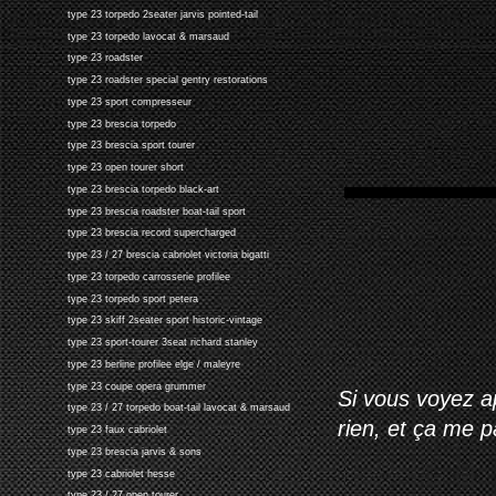
type 23 torpedo 2seater jarvis pointed-tail
type 23 torpedo lavocat & marsaud
type 23 roadster
type 23 roadster special gentry restorations
type 23 sport compresseur
type 23 brescia torpedo
type 23 brescia sport tourer
type 23 open tourer short
type 23 brescia torpedo black-art
type 23 brescia roadster boat-tail sport
type 23 brescia record supercharged
type 23 / 27 brescia cabriolet victoria bigatti
type 23 torpedo carrosserie profilee
type 23 torpedo sport petera
type 23 skiff 2seater sport historic-vintage
type 23 sport-tourer 3seat richard stanley
type 23 berline profilee elge / maleyre
type 23 coupe opera grummer
Si vous voyez ap
type 23 / 27 torpedo boat-tail lavocat & marsaud
rien, et ça me 
type 23 faux cabriolet
type 23 brescia jarvis & sons
type 23 cabriolet hesse
type 23 / 27 open tourer