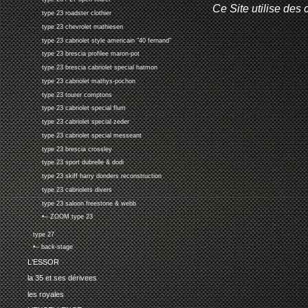
Ce Site utilise des 
type 23 roadster clothier
type 23 chevrolet mathiesen
type 23 cabriolet style americain "40 fernand"
type 23 brescia profilee maron-pot
type 23 brescia cabriolet special hatmon
type 23 cabriolet mathys-pochon
type 23 tourer comptons
type 23 cabriolet special flum
type 23 cabriolet special zeder
type 23 cabriolet special messeant
type 23 brescia crossley
type 23 sport dubrelle & dodi
type 23 skiff harry donders reconstruction
type 23 cabriolets divers
type 23 saloon freestone & webb
•-- ZOOM type 23
type 27
•-- back-stage
L'ESSOR
la 35 et ses dérivees
les royales