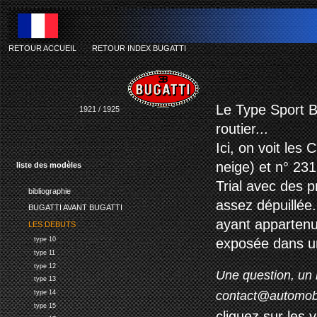
RETOUR ACCUEIL
-
RETOUR INDEX BUGATTI
Le Type Sport B
1921 / 1925
routier...
Ici, on voit les
neige) et n° 231
liste des modèles
Trial avec des p
bibliographie
assez dépuillée.
BUGATTI AVANT BUGATTI
ayant appartenu
LES DEBUTS
type 10
exposée dans u
type 11
type 12
Une question, un 
type 13
contact@automob
type 14
type 15
cliquez sur les 