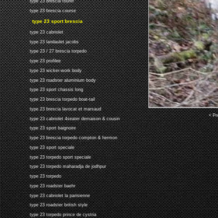
type 23 brescia tourer
type 23 brescia course
type 23 sport brescia
type 23 cabriolet
type 23 landaulet jacobs
type 23 / 27 brescia torpedo
type 23 profilee
type 23 wicker-work body
type 23 roadster aluminium body
type 23 sport chassis long
type 23 brescia torpedo boat-tail
type 23 brescia lavocat et marsaud
< Pr
type 23 cabriolet 4seater demaison & cousin
type 23 sport baignoire
type 23 brescia torpedo compton & hermon
type 23 sport speciale
type 23 torpedo sport speciale
type 23 torpedo maharadja de jodhpur
type 23 torpedo
type 23 roadster baehr
type 23 cabriolet la parisienne
type 23 roadster british style
type 23 torpedo prince de cystria