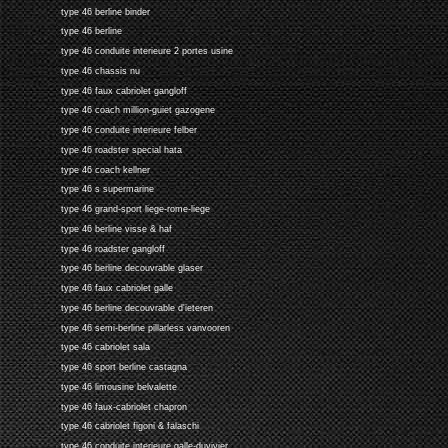
type 46 berline binder
type 46 berline
type 46 conduite interieure 2 portes usine
type 46 chassis nu
type 46 faux cabriolet gangloff
type 46 coach million-guiet gazogene
type 46 conduite interieure felber
type 46 roadster special hata
type 46 coach kellner
type 46 s supermarine
type 46 grand-sport liege-rome-liege
type 46 berline visse & haf
type 46 roadster gangloff
type 46 berline decouvrable glaser
type 46 faux cabriolet galle
type 46 berline decouvrable d'ieteren
type 46 semi-berline pillarless vanvooren
type 46 cabriolet sala
type 46 sport berline castagna
type 46 limousine belvalette
type 46 faux-cabriolet chapron
type 46 cabriolet figoni & falaschi
type 46 conduite interieure galle-duvivier