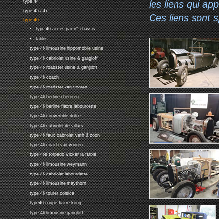
les liens qui ap
type 44
type 45 / 47
Ces liens sont 
type 46
•-- type 46 acces par n° chassis
•-- tables
type 46 limousine hippomobile usine
type 46 cabriolet usine & gangloff
type 46 roadster usine & gangloff
type 46 coach
type 46 roadster van vooren
type 46 berline d ieteren
type 46 berline fiacre labourdette
type 46 convertible dolce
type 46 cabriolet de villars
type 46 faux cabriolet veth & zoon
type 46 coach van vooren
type 46s torpedo wicker la farbie
type 46 limousine weymann
type 46 cabriolet labourdette
type 46 limousine maythorn
type 46 tourer corsica
type46 coupe fiacre kong
type 46 limousine gangloff