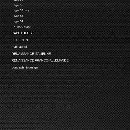
type 51
type 52 baby
type 53
type 54
•-- back-stage
L'APOTHEOSE
LE DECLIN
mais aussi...
RENAISSANCE ITALIENNE
RENAISSANCE FRANCO-ALLEMANDE
concepts & design