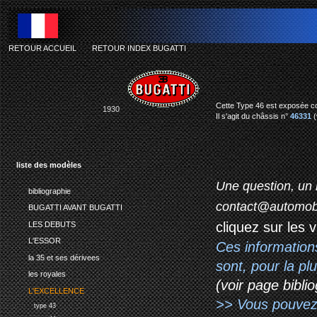
RETOUR ACCUEIL
-
RETOUR INDEX BUGATTI
Cette Type 46 est exposée co
1930
Il s'agit du châssis n°
46331
(
liste des modèles
Une question, un 
bibliographie
contact@automob
BUGATTI AVANT BUGATTI
cliquez sur les 
LES DEBUTS
L'ESSOR
Ces information
la 35 et ses dérivees
sont, pour la p
les royales
(voir page biblio
L'EXCELLENCE
>> Vous pouvez a
type 43