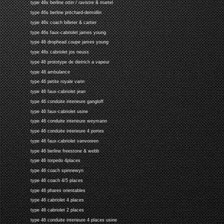
type 46s berline ottin / ravistre & martel
type 46s berline pritchard-demollin
type 46s coach billeter & cartier
type 46s faux-cabriolet james young
type 46 drophead coupe james young
type 46s cabriolet jos neuss
type 46 prototype de dietrich a vapeur
type 46 ambulance
type 46 petite royale varin
type 46 faux-cabriolet jean
type 46 conduite interieure gangloff
type 46 faux-cabriolet usine
type 46 conduite interieure weymann
type 46 conduite interieure 4 portes
type 46 faux-cabriolet vanvooren
type 46 berline freestone & webb
type 46 torpedo 4places
type 46 coach spinnewyn
type 46 coach 4/5 places
type 46 phares orientables
type 46 cabriolet 4 places
type 46 cabriolet 2 places
type 46 conduite interieure 4 places usine