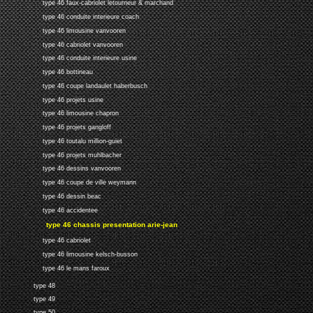
type 46 faux-cabriolet letourneur & marchand
type 46 conduite interieure coach
type 46 limousine vanvooren
type 46 cabriolet vanvooren
type 46 conduite interieure usine
type 46 bottineau
type 46 coupe landaulet haberbusch
type 46 projets usine
type 46 limousine chapron
type 46 projets gangloff
type 46 toutalu million-guiet
type 46 projets muhlbacher
type 46 dessins vanvooren
type 46 coupe de ville weymann
type 46 dessin beac
type 46 accidentee
type 46 chassis presentation arie-jean
type 46 cabriolet
type 46 limousine kelsch-busson
type 46 le mans faroux
type 48
type 49
type 50