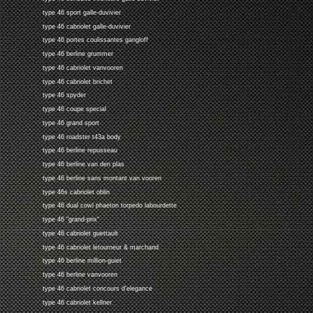
type 46 sport galle-duvivier
type 46 cabriolet galle-duvivier
type 46 portes coulissantes gangloff
type 46 berline grummer
type 46 cabriolet vanvooren
type 46 cabriolet brichet
type 46 spyder
type 46 coupe special
type 46 grand sport
type 46 roadster t43a body
type 46 berline repusseau
type 46 berline van den plas
type 46 berline sans montant van vooren
type 46s cabriolet oblin
type 46 dual cowl phaeton torpedo labourdette
type 46 "grand-prix"
type 46 cabriolet guettault
type 46 cabriolet letourneur & marchand
type 46 berline million-guiet
type 46 berline vanvooren
type 46 cabriolet concours d'elegance
type 46 cabriolet kellner