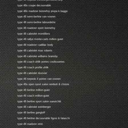
type 46s coupe decouvrable
type 46s roadster bonnefoy prepa k.baggs
type 46 semi-berline van vooren
type 46 semi-berline labourdette
type 46 roadster sport bonnefoy
type 46 cabriolet montilliers
type 46 rallye monte-carlo million guiet
type 46 roadster cadillac body
type 46 cabriolet max roberts
type 46 cabriolet williams bransby
type 46 coach uhlik portes coulissantes
type 46 coach profile uhlik
type 46 cabriolet duvivier
type 46 torpedo 4 portes van vooren
type 46s open sport salon reinbolt & christe
type 46 berline million-guiet
type 46 coach million-guiet
type 46 berline sport salon saoutchik
type 46 cabriolet weinberger
type 46 berline gangloff
type 46 berline decouvrable figoni & falaschi
type 46 roadster ottin