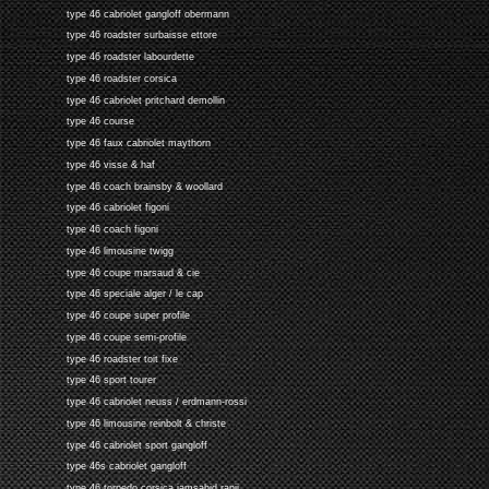
type 46 cabriolet gangloff obermann
type 46 roadster surbaisse ettore
type 46 roadster labourdette
type 46 roadster corsica
type 46 cabriolet pritchard demollin
type 46 course
type 46 faux cabriolet maythorn
type 46 visse & haf
type 46 coach brainsby & woollard
type 46 cabriolet figoni
type 46 coach figoni
type 46 limousine twigg
type 46 coupe marsaud & cie
type 46 speciale alger / le cap
type 46 coupe super profile
type 46 coupe semi-profile
type 46 roadster toit fixe
type 46 sport tourer
type 46 cabriolet neuss / erdmann-rossi
type 46 limousine reinbolt & christe
type 46 cabriolet sport gangloff
type 46s cabriolet gangloff
type 46 torpedo corsica jamsahid ranji