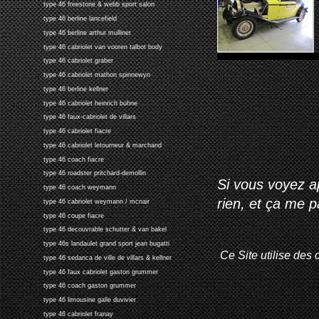
type 46 freestone & webb sport salon
type 46 berline lancefield
type 46 berline arthur mulliner
type 46 cabriolet van vooren talbot body
type 46 cabriolet graber
type 46 cabriolet mathon spinnewyn
type 46 berline kellner
type 46 cabriolet heinrich buhne
type 46 faux-cabriolet de villars
type 46 cabriolet fiacre
type 46 cabriolet letourneur & marchand
type 46 coach fiacre
type 46 roadster pritchard-demollin
Si vous voyez ap
type 46 coach weymann
rien, et ça me 
type 46 cabriolet weymann / mcnair
type 46 coupe fiacre
type 46 decouvrable schutter & van bakel
type 46s landaulet grand sport jean bugatti
Ce Site utilise des 
type 46 sedanca de ville de villars & kellner
type 46 faux cabriolet gaston grummer
type 46 coach gaston grummer
type 46 limousine galle duvivier
type 46 cabriolet franay