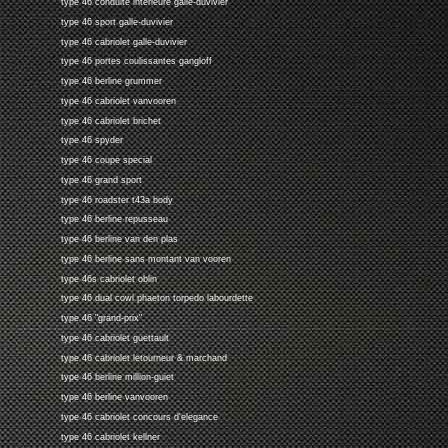
type 46 conduite interieure galle-duvivier
type 46 sport galle-duvivier
type 46 cabriolet galle-duvivier
type 46 portes coulissantes gangloff
type 46 berline grummer
type 46 cabriolet vanvooren
type 46 cabriolet brichet
type 46 spyder
type 46 coupe special
type 46 grand sport
type 46 roadster t43a body
type 46 berline repusseau
type 46 berline van den plas
type 46 berline sans montant van vooren
type 46s cabriolet oblin
type 46 dual cowl phaeton torpedo labourdette
type 46 "grand-prix"
type 46 cabriolet guettault
type 46 cabriolet letourneur & marchand
type 46 berline million-guiet
type 46 berline vanvooren
type 46 cabriolet concours d'elegance
type 46 cabriolet kellner