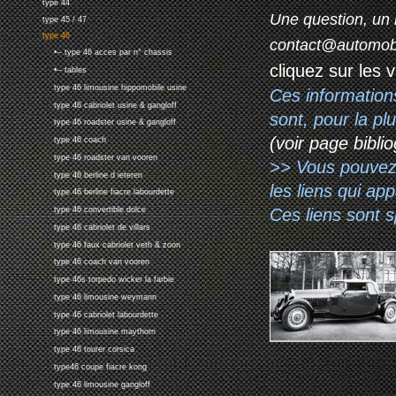
type 44
Une question, un 
type 45 / 47
type 46
contact@automob
•-- type 46 acces par n° chassis
cliquez sur les 
•-- tables
type 46 limousine hippomobile usine
Ces information
type 46 cabriolet usine & gangloff
sont, pour la p
type 46 roadster usine & gangloff
(voir page biblio
type 46 coach
type 46 roadster van vooren
>> Vous pouvez a
type 46 berline d ieteren
les liens qui ap
type 46 berline fiacre labourdette
Ces liens sont 
type 46 convertible dolce
type 46 cabriolet de villars
type 46 faux cabriolet veth & zoon
type 46 coach van vooren
type 46s torpedo wicker la farbie
type 46 limousine weymann
type 46 cabriolet labourdette
type 46 limousine maythorn
type 46 tourer corsica
type46 coupe fiacre kong
type 46 limousine gangloff