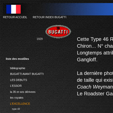
RETOUR ACCUEIL
-
RETOUR INDEX BUGATTI
b
Cette Type 46 Ro
1929
Chiron... N° cha
Longtemps attri
Gangloff.
liste des modèles
bibliographie
La dernière phot
BUGATTI AVANT BUGATTI
de taille qui ex
LES DEBUTS
Coach Weymann,
L'ESSOR
la 35 et ses dérivees
Le Roadster Gan
les royales
L'EXCELLENCE
type 43