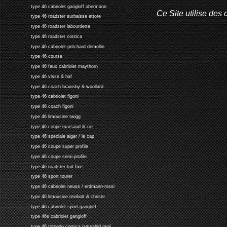
type 46 cabriolet gangloff obermann
Ce Site utilise des 
type 46 roadster surbaisse ettore
type 46 roadster labourdette
type 46 roadster corsica
type 46 cabriolet pritchard demollin
type 46 course
type 46 faux cabriolet maythorn
type 46 visse & haf
type 46 coach brainsby & woollard
type 46 cabriolet figoni
type 46 coach figoni
type 46 limousine twigg
type 46 coupe marsaud & cie
type 46 speciale alger / le cap
type 46 coupe super profile
type 46 coupe semi-profile
type 46 roadster toit fixe
type 46 sport tourer
type 46 cabriolet neuss / erdmann-rossi
type 46 limousine reinbolt & christe
type 46 cabriolet sport gangloff
type 46s cabriolet gangloff
type 46 torpedo corsica jamsahid ranji