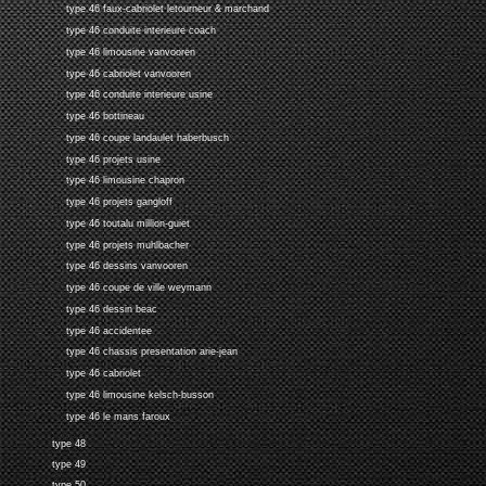
type 46 faux-cabriolet letourneur & marchand
type 46 conduite interieure coach
type 46 limousine vanvooren
type 46 cabriolet vanvooren
type 46 conduite interieure usine
type 46 bottineau
type 46 coupe landaulet haberbusch
type 46 projets usine
type 46 limousine chapron
type 46 projets gangloff
type 46 toutalu million-guiet
type 46 projets muhlbacher
type 46 dessins vanvooren
type 46 coupe de ville weymann
type 46 dessin beac
type 46 accidentee
type 46 chassis presentation arie-jean
type 46 cabriolet
type 46 limousine kelsch-busson
type 46 le mans faroux
type 48
type 49
type 50