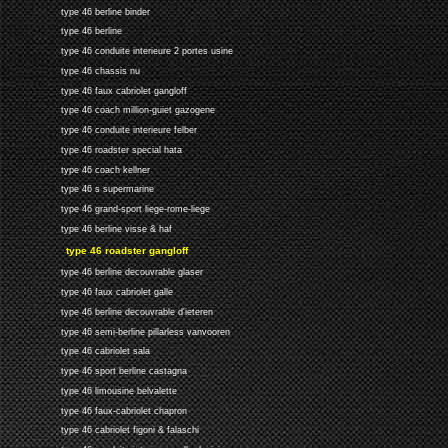
type 46 berline binder
type 46 berline
type 46 conduite interieure 2 portes usine
type 46 chassis nu
type 46 faux cabriolet gangloff
type 46 coach million-guiet gazogene
type 46 conduite interieure felber
type 46 roadster special hata
type 46 coach kellner
type 46 s supermarine
type 46 grand-sport liege-rome-liege
type 46 berline visse & haf
type 46 roadster gangloff
type 46 berline decouvrable glaser
type 46 faux cabriolet galle
type 46 berline decouvrable d'ieteren
type 46 semi-berline pillarless vanvooren
type 46 cabriolet sala
type 46 sport berline castagna
type 46 limousine belvalette
type 46 faux-cabriolet chapron
type 46 cabriolet figoni & falaschi