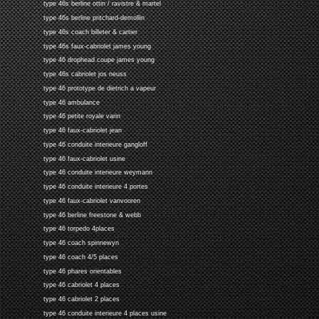
type 46s berline ottin / ravistre & martel
type 46s berline pritchard-demollin
type 46s coach billeter & cartier
type 46s faux-cabriolet james young
type 46 drophead coupe james young
type 46s cabriolet jos neuss
type 46 prototype de dietrich a vapeur
type 46 ambulance
type 46 petite royale varin
type 46 faux-cabriolet jean
type 46 conduite interieure gangloff
type 46 faux-cabriolet usine
type 46 conduite interieure weymann
type 46 conduite interieure 4 portes
type 46 faux-cabriolet vanvooren
type 46 berline freestone & webb
type 46 torpedo 4places
type 46 coach spinnewyn
type 46 coach 4/5 places
type 46 phares orientables
type 46 cabriolet 4 places
type 46 cabriolet 2 places
type 46 conduite interieure 4 places usine