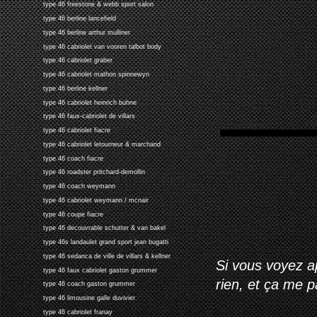
type 46 freestone & webb sport salon
type 46 berline lancefield
type 46 berline arthur mulliner
type 46 cabriolet van vooren talbot body
type 46 cabriolet graber
type 46 cabriolet mathon spinnewyn
type 46 berline kellner
type 46 cabriolet heinrich buhne
type 46 faux-cabriolet de villars
type 46 cabriolet fiacre
type 46 cabriolet letourneur & marchand
type 46 coach fiacre
type 46 roadster pritchard-demollin
type 46 coach weymann
type 46 cabriolet weymann / mcnair
type 46 coupe fiacre
type 46 decouvrable schutter & van bakel
type 46s landaulet grand sport jean bugatti
type 46 sedanca de ville de villars & kellner
Si vous voyez ap
type 46 faux cabriolet gaston grummer
rien, et ça me 
type 46 coach gaston grummer
type 46 limousine galle duvivier
type 46 cabriolet franay