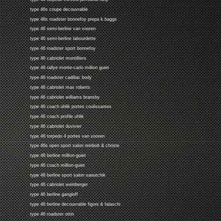
type 46s coupe decouvrable
type 46s roadster bonnefoy prepa k.baggs
type 46 semi-berline van vooren
type 46 semi-berline labourdette
type 46 roadster sport bonnefoy
type 46 cabriolet montilliers
type 46 rallye monte-carlo million guiet
type 46 roadster cadillac body
type 46 cabriolet max roberts
type 46 cabriolet williams bransby
type 46 coach uhlik portes coulissantes
type 46 coach profile uhlik
type 46 cabriolet duvivier
type 46 torpedo 4 portes van vooren
type 46s open sport salon reinbolt & christe
type 46 berline million-guiet
type 46 coach million-guiet
type 46 berline sport salon saoutchik
type 46 cabriolet weinberger
type 46 berline gangloff
type 46 berline decouvrable figoni & falaschi
type 46 roadster ottin