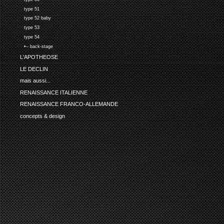
type 51
type 52 baby
type 53
type 54
•-- back-stage
L'APOTHEOSE
LE DECLIN
mais aussi...
RENAISSANCE ITALIENNE
RENAISSANCE FRANCO-ALLEMANDE
concepts & design