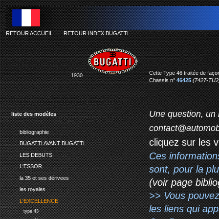
RETOUR ACCUEIL
-
RETOUR INDEX BUGATTI
Cette Type 46 traitée de faço
1930
Chassis n°
46425
(7427-TU2
Une question, un 
liste des modèles
contact@automob
bibliographie
cliquez sur les 
BUGATTI AVANT BUGATTI
Ces information
LES DEBUTS
L'ESSOR
sont, pour la p
la 35 et ses dérivees
(voir page biblio
les royales
>> Vous pouvez a
L'EXCELLENCE
les liens qui ap
type 43