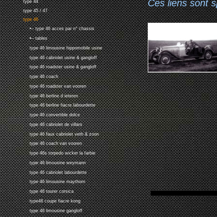
Ces liens sont 
type 44
type 45 / 47
type 46
•-- type 46 acces par n° chassis
•-- tables
type 46 limousine hippomobile usine
type 46 cabriolet usine & gangloff
type 46 roadster usine & gangloff
type 46 coach
type 46 roadster van vooren
type 46 berline d ieteren
type 46 berline fiacre labourdette
type 46 convertible dolce
type 46 cabriolet de villars
type 46 faux cabriolet veth & zoon
type 46 coach van vooren
type 46s torpedo wicker la farbie
type 46 limousine weymann
type 46 cabriolet labourdette
type 46 limousine maythorn
type 46 tourer corsica
type46 coupe fiacre kong
type 46 limousine gangloff