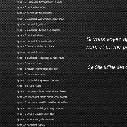
type 46 freestone & webb sport salon
type 46 berline lancefield
type 46 berline arthur mulliner
type 46 cabriolet van vooren talbot body
type 46 cabriolet graber
type 46 cabriolet mathon spinnewyn
type 46 berline kellner
Si vous voyez ap
type 46 cabriolet heinrich buhne
rien, et ça me 
type 46 faux-cabriolet de villars
type 46 cabriolet fiacre
type 46 cabriolet letourneur & marchand
type 46 coach fiacre
Ce Site utilise des 
type 46 roadster pritchard-demollin
type 46 coach weymann
type 46 cabriolet weymann / mcnair
type 46 coupe fiacre
type 46 decouvrable schutter & van bakel
type 46s landaulet grand sport jean bugatti
type 46 sedanca de ville de villars & kellner
type 46 faux cabriolet gaston grummer
type 46 coach gaston grummer
type 46 limousine galle duvivier
type 46 cabriolet franay