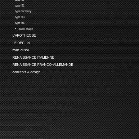
type 51
type 52 baby
type 53
type 54
•-- back-stage
L'APOTHEOSE
LE DECLIN
mais aussi...
RENAISSANCE ITALIENNE
RENAISSANCE FRANCO-ALLEMANDE
concepts & design