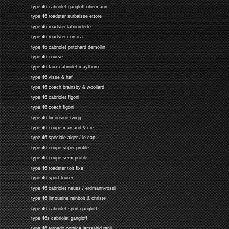
type 46 cabriolet gangloff obermann
type 46 roadster surbaisse ettore
type 46 roadster labourdette
type 46 roadster corsica
type 46 cabriolet pritchard demollin
type 46 course
type 46 faux cabriolet maythorn
type 46 visse & haf
type 46 coach brainsby & woollard
type 46 cabriolet figoni
type 46 coach figoni
type 46 limousine twigg
type 46 coupe marsaud & cie
type 46 speciale alger / le cap
type 46 coupe super profile
type 46 coupe semi-profile
type 46 roadster toit fixe
type 46 sport tourer
type 46 cabriolet neuss / erdmann-rossi
type 46 limousine reinbolt & christe
type 46 cabriolet sport gangloff
type 46s cabriolet gangloff
type 46 torpedo corsica jamsahid ranji