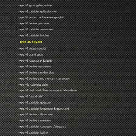
type 46 sport galle-duvivier
type 46 cabriolet galle-duvivier
type 46 portes coulissantes gangloff
type 46 berline grummer
type 46 cabriolet vanvooren
type 46 cabriolet brichet
type 46 spyder
type 46 coupe special
type 46 grand sport
type 46 roadster t43a body
type 46 berline repusseau
type 46 berline van den plas
type 46 berline sans montant van vooren
type 46s cabriolet oblin
type 46 dual cowl phaeton torpedo labourdette
type 46 "grand-prix"
type 46 cabriolet guettault
type 46 cabriolet letourneur & marchand
type 46 berline million-guiet
type 46 berline vanvooren
type 46 cabriolet concours d'elegance
type 46 cabriolet kellner