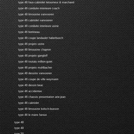
type 46 faux-cabriolet letourneur & marchand
type 46 conduite interieure coach
type 46 limousine vanvooren
type 46 cabriolet vanvooren
type 46 conduite interieure usine
type 46 bottineau
type 46 coupe landaulet haberbusch
type 46 projets usine
type 46 limousine chapron
type 46 projets gangloff
type 46 toutalu million-guiet
type 46 projets muhlbacher
type 46 dessins vanvooren
type 46 coupe de ville weymann
type 46 dessin beac
type 46 accidentee
type 46 chassis presentation arie-jean
type 46 cabriolet
type 46 limousine kelsch-busson
type 46 le mans faroux
type 48
type 49
type 50