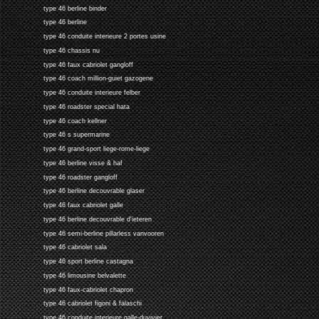
type 46 berline binder
type 46 berline
type 46 conduite interieure 2 portes usine
type 46 chassis nu
type 46 faux cabriolet gangloff
type 46 coach million-guiet gazogene
type 46 conduite interieure felber
type 46 roadster special hata
type 46 coach kellner
type 46 s supermarine
type 46 grand-sport liege-rome-liege
type 46 berline visse & haf
type 46 roadster gangloff
type 46 berline decouvrable glaser
type 46 faux cabriolet galle
type 46 berline decouvrable d'ieteren
type 46 semi-berline pillarless vanvooren
type 46 cabriolet sala
type 46 sport berline castagna
type 46 limousine belvalette
type 46 faux-cabriolet chapron
type 46 cabriolet figoni & falaschi
type 46 conduite interieure galle-duvivier