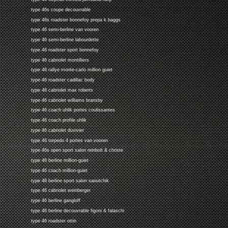
type 46s coupe decouvrable
type 46s roadster bonnefoy prepa k.baggs
type 46 semi-berline van vooren
type 46 semi-berline labourdette
type 46 roadster sport bonnefoy
type 46 cabriolet montilliers
type 46 rallye monte-carlo million guiet
type 46 roadster cadillac body
type 46 cabriolet max roberts
type 46 cabriolet williams bransby
type 46 coach uhlik portes coulissantes
type 46 coach profile uhlik
type 46 cabriolet duvivier
type 46 torpedo 4 portes van vooren
type 46s open sport salon reinbolt & christe
type 46 berline million-guiet
type 46 coach million-guiet
type 46 berline sport salon saoutchik
type 46 cabriolet weinberger
type 46 berline gangloff
type 46 berline decouvrable figoni & falaschi
type 46 roadster ottin