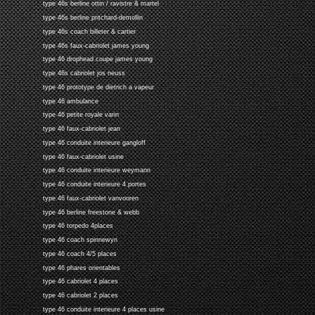
type 46s berline ottin / ravistre & martel
type 46s berline pritchard-demollin
type 46s coach billeter & cartier
type 46s faux-cabriolet james young
type 46 drophead coupe james young
type 46s cabriolet jos neuss
type 46 prototype de dietrich a vapeur
type 46 ambulance
type 46 petite royale varin
type 46 faux-cabriolet jean
type 46 conduite interieure gangloff
type 46 faux-cabriolet usine
type 46 conduite interieure weymann
type 46 conduite interieure 4 portes
type 46 faux-cabriolet vanvooren
type 46 berline freestone & webb
type 46 torpedo 4places
type 46 coach spinnewyn
type 46 coach 4/5 places
type 46 phares orientables
type 46 cabriolet 4 places
type 46 cabriolet 2 places
type 46 conduite interieure 4 places usine