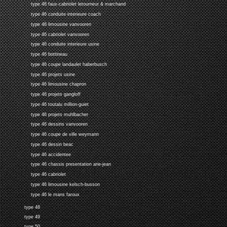
type 46 faux-cabriolet letourneur & marchand
type 46 conduite interieure coach
type 46 limousine vanvooren
type 46 cabriolet vanvooren
type 46 conduite interieure usine
type 46 bottineau
type 46 coupe landaulet haberbusch
type 46 projets usine
type 46 limousine chapron
type 46 projets gangloff
type 46 toutalu million-guiet
type 46 projets muhlbacher
type 46 dessins vanvooren
type 46 coupe de ville weymann
type 46 dessin beac
type 46 accidentee
type 46 chassis presentation arie-jean
type 46 cabriolet
type 46 limousine kelsch-busson
type 46 le mans faroux
type 48
type 49
type 50