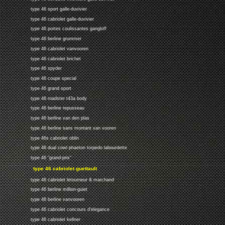
type 46 sport galle-duvivier
type 46 cabriolet galle-duvivier
type 46 portes coulissantes gangloff
type 46 berline grummer
type 46 cabriolet vanvooren
type 46 cabriolet brichet
type 46 spyder
type 46 coupe special
type 46 grand sport
type 46 roadster t43a body
type 46 berline repusseau
type 46 berline van den plas
type 46 berline sans montant van vooren
type 46s cabriolet oblin
type 46 dual cowl phaeton torpedo labourdette
type 46 "grand-prix"
type 46 cabriolet guettault
type 46 cabriolet letourneur & marchand
type 46 berline million-guiet
type 46 berline vanvooren
type 46 cabriolet concours d'elegance
type 46 cabriolet kellner