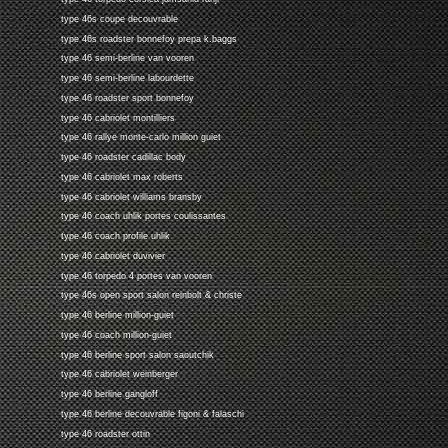
type 46s coupe decouvrable
type 46s roadster bonnefoy prepa k.baggs
type 46 semi-berline van vooren
type 46 semi-berline labourdette
type 46 roadster sport bonnefoy
type 46 cabriolet montilliers
type 46 rallye monte-carlo million guiet
type 46 roadster cadillac body
type 46 cabriolet max roberts
type 46 cabriolet williams bransby
type 46 coach uhlik portes coulissantes
type 46 coach profile uhlik
type 46 cabriolet duvivier
type 46 torpedo 4 portes van vooren
type 46s open sport salon reinbolt & christe
type 46 berline million-guiet
type 46 coach million-guiet
type 46 berline sport salon saoutchik
type 46 cabriolet weinberger
type 46 berline gangloff
type 46 berline decouvrable figoni & falaschi
type 46 roadster ottin