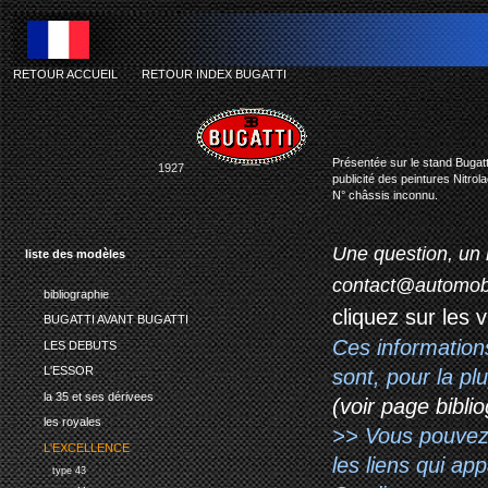
RETOUR ACCUEIL
-
RETOUR INDEX BUGATTI
bug
Présentée sur le stand Bugatti
1927
publicité des peintures Nitrola
N° châssis inconnu.
Une question, un 
liste des modèles
contact@automob
bibliographie
cliquez sur les 
BUGATTI AVANT BUGATTI
Ces information
LES DEBUTS
L'ESSOR
sont, pour la p
la 35 et ses dérivees
(voir page biblio
les royales
>> Vous pouvez a
L'EXCELLENCE
les liens qui ap
type 43