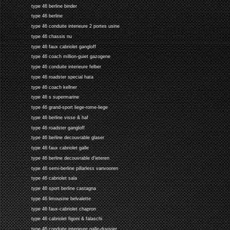
type 46 berline binder
type 46 berline
type 46 conduite interieure 2 portes usine
type 46 chassis nu
type 46 faux cabriolet gangloff
type 46 coach million-guiet gazogene
type 46 conduite interieure felber
type 46 roadster special hata
type 46 coach kellner
type 46 s supermarine
type 46 grand-sport liege-rome-liege
type 46 berline visse & haf
type 46 roadster gangloff
type 46 berline decouvrable glaser
type 46 faux cabriolet galle
type 46 berline decouvrable d'ieteren
type 46 semi-berline pillarless vanvooren
type 46 cabriolet sala
type 46 sport berline castagna
type 46 limousine belvalette
type 46 faux-cabriolet chapron
type 46 cabriolet figoni & falaschi
type 46 conduite interieure galle-duvivier