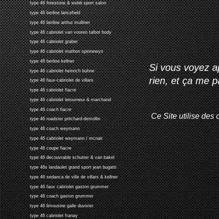
type 46 freestone & webb sport salon
type 46 berline lancefield
type 46 berline arthur mulliner
type 46 cabriolet van vooren talbot body
type 46 cabriolet graber
type 46 cabriolet mathon spinnewyn
type 46 berline kellner
Si vous voyez ap
type 46 cabriolet heinrich buhne
rien, et ça me 
type 46 faux-cabriolet de villars
type 46 cabriolet fiacre
type 46 cabriolet letourneur & marchand
type 46 coach fiacre
Ce Site utilise des 
type 46 roadster pritchard-demollin
type 46 coach weymann
type 46 cabriolet weymann / mcnair
type 46 coupe fiacre
type 46 decouvrable schutter & van bakel
type 46s landaulet grand sport jean bugatti
type 46 sedanca de ville de villars & kellner
type 46 faux cabriolet gaston grummer
type 46 coach gaston grummer
type 46 limousine galle duvivier
type 46 cabriolet franay