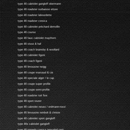
type 46 cabriolet gangloff obermann
type 46 roadster surbaisse ettore
type 46 roadster labourdette
type 46 roadster corsica
type 46 cabriolet pritchard demollin
type 46 course
type 46 faux cabriolet maythorn
type 46 visse & haf
type 46 coach brainsby & woollard
type 46 cabriolet figoni
type 46 coach figoni
type 46 limousine twigg
type 46 coupe marsaud & cie
type 46 speciale alger / le cap
type 46 coupe super profile
type 46 coupe semi-profile
type 46 roadster toit fixe
type 46 sport tourer
type 46 cabriolet neuss / erdmann-rossi
type 46 limousine reinbolt & christe
type 46 cabriolet sport gangloff
type 46s cabriolet gangloff
type 46 torpedo corsica jamsahid ranji