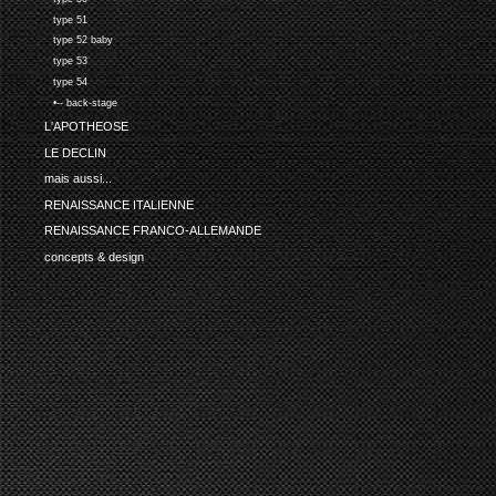
type 51
type 52 baby
type 53
type 54
•-- back-stage
L'APOTHEOSE
LE DECLIN
mais aussi...
RENAISSANCE ITALIENNE
RENAISSANCE FRANCO-ALLEMANDE
concepts & design