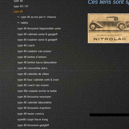
Ces liens sont 
type 44
type 45 / 47
type 46
•-- type 46 acces par n° chassis
•-- tables
type 46 limousine hippomobile usine
type 46 cabriolet usine & gangloff
type 46 roadster usine & gangloff
type 46 coach
type 46 roadster van vooren
type 46 berline d ieteren
type 46 berline fiacre labourdette
type 46 convertible dolce
type 46 cabriolet de villars
type 46 faux cabriolet veth & zoon
type 46 coach van vooren
type 46s torpedo wicker la farbie
type 46 limousine weymann
type 46 cabriolet labourdette
type 46 limousine maythorn
type 46 tourer corsica
type46 coupe fiacre kong
type 46 limousine gangloff