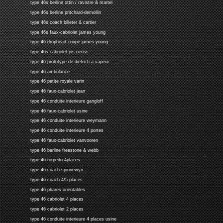
type 46s berline ottin / ravistre & martel
type 46s berline pritchard-demollin
type 46s coach billeter & cartier
type 46s faux-cabriolet james young
type 46 drophead coupe james young
type 46s cabriolet jos neuss
type 46 prototype de dietrich a vapeur
type 46 ambulance
type 46 petite royale varin
type 46 faux-cabriolet jean
type 46 conduite interieure gangloff
type 46 faux-cabriolet usine
type 46 conduite interieure weymann
type 46 conduite interieure 4 portes
type 46 faux-cabriolet vanvooren
type 46 berline freestone & webb
type 46 torpedo 4places
type 46 coach spinnewyn
type 46 coach 4/5 places
type 46 phares orientables
type 46 cabriolet 4 places
type 46 cabriolet 2 places
type 46 conduite interieure 4 places usine