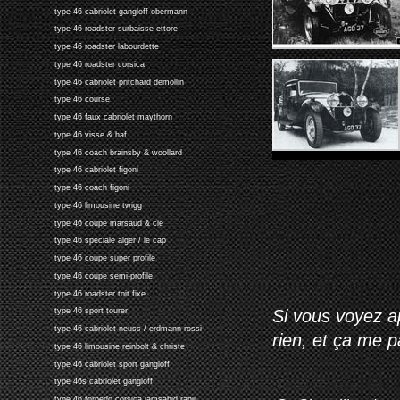
type 46 cabriolet gangloff obermann
type 46 roadster surbaisse ettore
type 46 roadster labourdette
type 46 roadster corsica
type 46 cabriolet pritchard demollin
type 46 course
type 46 faux cabriolet maythorn
type 46 visse & haf
type 46 coach brainsby & woollard
type 46 cabriolet figoni
type 46 coach figoni
type 46 limousine twigg
type 46 coupe marsaud & cie
type 46 speciale alger / le cap
type 46 coupe super profile
type 46 coupe semi-profile
type 46 roadster toit fixe
Si vous voyez ap
type 46 sport tourer
type 46 cabriolet neuss / erdmann-rossi
rien, et ça me 
type 46 limousine reinbolt & christe
type 46 cabriolet sport gangloff
type 46s cabriolet gangloff
type 46 torpedo corsica jamsahid ranji