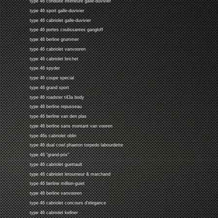
type 46 conduite interieure galle-duvivier
type 46 sport galle-duvivier
type 46 cabriolet galle-duvivier
type 46 portes coulissantes gangloff
type 46 berline grummer
type 46 cabriolet vanvooren
type 46 cabriolet brichet
type 46 spyder
type 46 coupe special
type 46 grand sport
type 46 roadster t43a body
type 46 berline repusseau
type 46 berline van den plas
type 46 berline sans montant van vooren
type 46s cabriolet oblin
type 46 dual cowl phaeton torpedo labourdette
type 46 "grand-prix"
type 46 cabriolet guettault
type 46 cabriolet letourneur & marchand
type 46 berline million-guiet
type 46 berline vanvooren
type 46 cabriolet concours d'elegance
type 46 cabriolet kellner