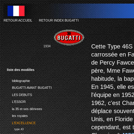
RETOUR ACCUEIL
-
RETOUR INDEX BUGATTI
Cette Type 46S 
1934
carrossée en Fa
de Percy Fawcett
père, Mme Fawce
liste des modèles
habitude, la bapt
bibliographie
En 1945, elle e
BUGATTI AVANT BUGATTI
l'équipe en 1952
LES DEBUTS
1962, c'est Char
L'ESSOR
la 35 et ses dérivees
déplace souvent
les royales
Unis, en Floride
L'EXCELLENCE
cependant, est 
type 43