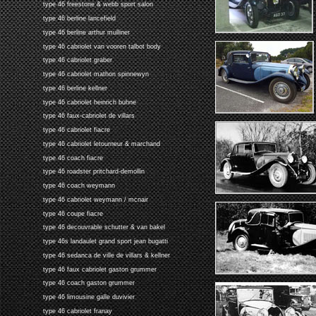
type 46 freestone & webb sport salon
type 46 berline lancefield
type 46 berline arthur mulliner
type 46 cabriolet van vooren talbot body
type 46 cabriolet graber
type 46 cabriolet mathon spinnewyn
type 46 berline kellner
type 46 cabriolet heinrich buhne
type 46 faux-cabriolet de villars
type 46 cabriolet fiacre
type 46 cabriolet letourneur & marchand
type 46 coach fiacre
type 46 roadster pritchard-demollin
type 46 coach weymann
type 46 cabriolet weymann / mcnair
type 46 coupe fiacre
type 46 decouvrable schutter & van bakel
type 46s landaulet grand sport jean bugatti
type 46 sedanca de ville de villars & kellner
type 46 faux cabriolet gaston grummer
type 46 coach gaston grummer
type 46 limousine galle duvivier
type 46 cabriolet franay