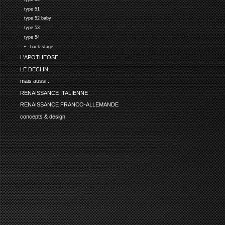
type 51
type 52 baby
type 53
type 54
•-- back-stage
L'APOTHEOSE
LE DECLIN
mais aussi...
RENAISSANCE ITALIENNE
RENAISSANCE FRANCO-ALLEMANDE
concepts & design