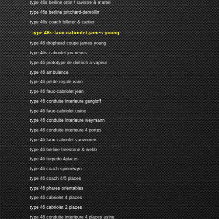
type 46s berline ottin / ravistre & martel
type 46s berline pritchard-demollin
type 46s coach billeter & cartier
type 46s faux-cabriolet james young
type 46 drophead coupe james young
type 46s cabriolet jos neuss
type 46 prototype de dietrich a vapeur
type 46 ambulance
type 46 petite royale varin
type 46 faux-cabriolet jean
type 46 conduite interieure gangloff
type 46 faux-cabriolet usine
type 46 conduite interieure weymann
type 46 conduite interieure 4 portes
type 46 faux-cabriolet vanvooren
type 46 berline freestone & webb
type 46 torpedo 4places
type 46 coach spinnewyn
type 46 coach 4/5 places
type 46 phares orientables
type 46 cabriolet 4 places
type 46 cabriolet 2 places
type 46 conduite interieure 4 places usine