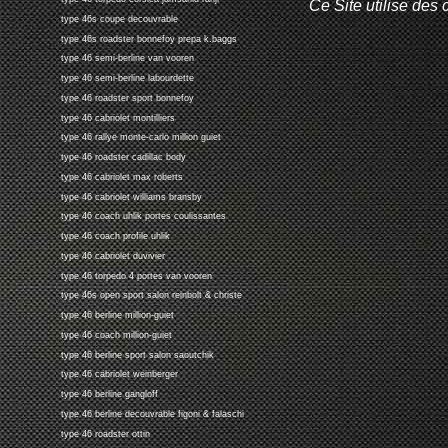
Ce Site utilise des 
type 46s coupe decouvrable
type 46s roadster bonnefoy prepa k.baggs
type 46 semi-berline van vooren
type 46 semi-berline labourdette
type 46 roadster sport bonnefoy
type 46 cabriolet montilliers
type 46 rallye monte-carlo million guiet
type 46 roadster cadillac body
type 46 cabriolet max roberts
type 46 cabriolet williams bransby
type 46 coach uhlik portes coulissantes
type 46 coach profile uhlik
type 46 cabriolet duvivier
type 46 torpedo 4 portes van vooren
type 46s open sport salon reinbolt & christe
type 46 berline million-guiet
type 46 coach million-guiet
type 46 berline sport salon saoutchik
type 46 cabriolet weinberger
type 46 berline gangloff
type 46 berline decouvrable figoni & falaschi
type 46 roadster ottin