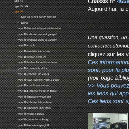
Chassis n°
465
type 44
type 45 / 47
Aujourd'hui, la 
type 46
•-- type 46 acces par n° chassis
•-- tables
type 46 limousine hippomobile usine
type 46 cabriolet usine & gangloff
Une question, un 
type 46 roadster usine & gangloff
contact@automob
type 46 coach
type 46 roadster van vooren
cliquez sur les 
type 46 berline d ieteren
Ces information
type 46 berline fiacre labourdette
sont, pour la p
type 46 convertible dolce
type 46 cabriolet de villars
(voir page biblio
type 46 faux cabriolet veth & zoon
>> Vous pouvez a
type 46 coach van vooren
type 46s torpedo wicker la farbie
les liens qui ap
type 46 limousine weymann
Ces liens sont 
type 46 cabriolet labourdette
type 46 limousine maythorn
type 46 tourer corsica
type46 coupe fiacre kong
type 46 limousine gangloff