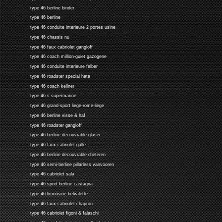
type 46 berline binder
type 46 berline
type 46 conduite interieure 2 portes usine
type 46 chassis nu
type 46 faux cabriolet gangloff
type 46 coach million-guiet gazogene
type 46 conduite interieure felber
type 46 roadster special hata
type 46 coach kellner
type 46 s supermarine
type 46 grand-sport liege-rome-liege
type 46 berline visse & haf
type 46 roadster gangloff
type 46 berline decouvrable glaser
type 46 faux cabriolet galle
type 46 berline decouvrable d'ieteren
type 46 semi-berline pillarless vanvooren
type 46 cabriolet sala
type 46 sport berline castagna
type 46 limousine belvalette
type 46 faux-cabriolet chapron
type 46 cabriolet figoni & falaschi