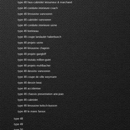
type 46 faux-cabriolet letourneur & marchand
type 46 conduite interieure coach
type 46 limousine vanvooren
type 46 cabriolet vanvooren
type 46 conduite interieure usine
type 46 bottineau
type 46 coupe landaulet haberbusch
type 46 projets usine
type 46 limousine chapron
type 46 projets gangloff
type 46 toutalu million-guiet
type 46 projets muhlbacher
type 46 dessins vanvooren
type 46 coupe de ville weymann
type 46 dessin beac
type 46 accidentee
type 46 chassis presentation arie-jean
type 46 cabriolet
type 46 limousine kelsch-busson
type 46 le mans faroux
type 48
type 49
type 50