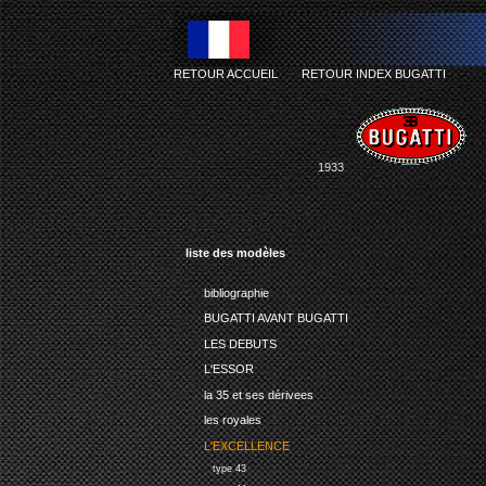
RETOUR ACCUEIL
-
RETOUR INDEX BUGATTI
1933
liste des modèles
bibliographie
BUGATTI AVANT BUGATTI
LES DEBUTS
L'ESSOR
la 35 et ses dérivees
les royales
L'EXCELLENCE
type 43