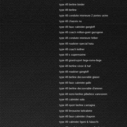
type 46 berline binder
type 46 berline
type 46 conduite interieure 2 portes usine
type 46 chassis nu
type 46 faux cabriolet gangloff
type 46 coach million-guiet gazogene
type 46 conduite interieure felber
type 46 roadster special hata
type 46 coach kellner
type 46 s supermarine
type 46 grand-sport liege-rome-liege
type 46 berline visse & haf
type 46 roadster gangloff
type 46 berline decouvrable glaser
type 46 faux cabriolet galle
type 46 berline decouvrable d'ieteren
type 46 semi-berline pillarless vanvooren
type 46 cabriolet sala
type 46 sport berline castagna
type 46 limousine belvalette
type 46 faux-cabriolet chapron
type 46 cabriolet figoni & falaschi