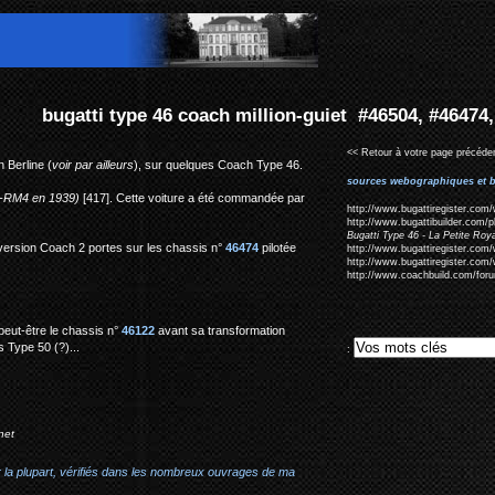
illion-guiet #46504, #46474, #46122
<< Retour à votre page précéden
n Berline (
voir par ailleurs
), sur quelques Coach Type 46.
sources webographiques et b
0-RM4 en 1939)
[417]. Cette voiture a été commandée par
http://www.bugattiregister.com/
http://www.bugattibuilder.com/
Bugatti Type 46 - La Petite Ro
 version Coach 2 portes sur les chassis n°
46474
pilotée
http://www.bugattiregister.co
http://www.bugattiregister.com/
http://www.coachbuild.com/for
peut-être le chassis n°
46122
avant sa transformation
 Type 50 (?)...
:
net
r la plupart, vérifiés dans les nombreux ouvrages de ma