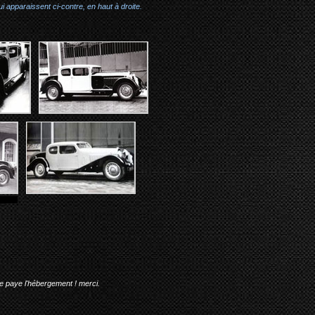
i apparaissent ci-contre, en haut à droite.
me paye l'hébergement ! merci.