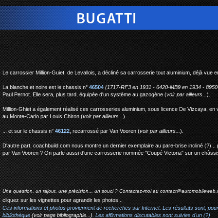
bugatti type 46 coach m
Le carrossier Million-Guiet, de Levallois, a décliné sa carrosserie tout aluminium, déjà vue e
La blanche et noire est le chassis n°
46504
(1717-RF3 en 1931 - 6420-MB9 en 1934 - 895
Paul Pernot. Elle sera, plus tard, équipée d'un système au gazogène (
voir par ailleurs...
).
Million-Ghiet a également réalisé ces carrosseries aluminium, sous licence De Vizcaya, en
au Monte-Carlo par Louis Chiron (
voir par ailleurs...
)
... et sur le chassis n°
46122
, recarrossé par Van Vooren (
voir par ailleurs...
).
D'autre part, coachbuild.com nous montre un dernier exemplaire au pare-brise incliné (?)... 
par Van Vooren ? On parle aussi d'une carrosserie nommée "Coupé Victoria" sur un châssis
Une question, un rajout, une précision... un souci ? Contactez-moi au
contact@automobileweb.
cliquez sur les vignettes pour agrandir les photos...
Ces informations et photos proviennent de recherches sur Internet. Les résultats sont, pou
bibliothèque
(voir page bibliographie...)
. Les affirmations discutables sont suivies d'un (?)