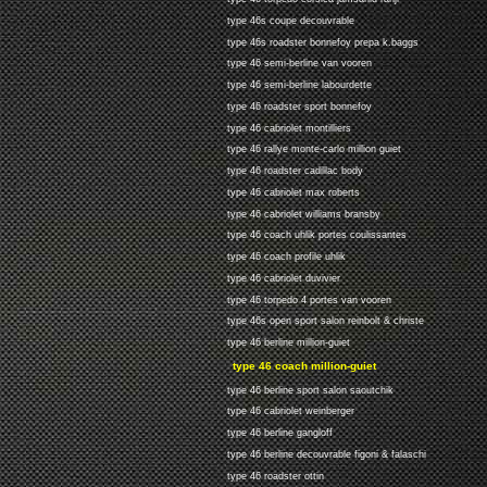
type 46s coupe decouvrable
type 46s roadster bonnefoy prepa k.baggs
type 46 semi-berline van vooren
type 46 semi-berline labourdette
type 46 roadster sport bonnefoy
type 46 cabriolet montilliers
type 46 rallye monte-carlo million guiet
type 46 roadster cadillac body
type 46 cabriolet max roberts
type 46 cabriolet williams bransby
type 46 coach uhlik portes coulissantes
type 46 coach profile uhlik
type 46 cabriolet duvivier
type 46 torpedo 4 portes van vooren
type 46s open sport salon reinbolt & christe
type 46 berline million-guiet
type 46 coach million-guiet
type 46 berline sport salon saoutchik
type 46 cabriolet weinberger
type 46 berline gangloff
type 46 berline decouvrable figoni & falaschi
type 46 roadster ottin