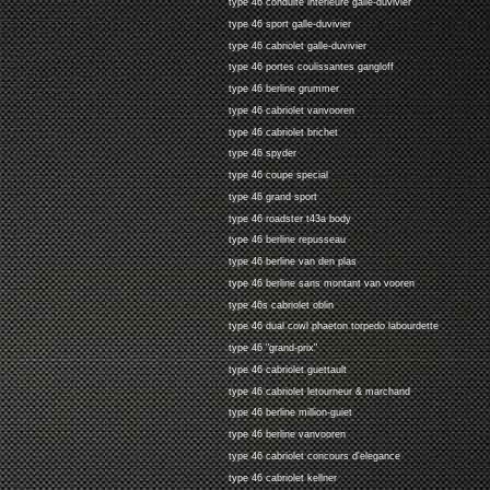
type 46 conduite interieure galle-duvivier
type 46 sport galle-duvivier
type 46 cabriolet galle-duvivier
type 46 portes coulissantes gangloff
type 46 berline grummer
type 46 cabriolet vanvooren
type 46 cabriolet brichet
type 46 spyder
type 46 coupe special
type 46 grand sport
type 46 roadster t43a body
type 46 berline repusseau
type 46 berline van den plas
type 46 berline sans montant van vooren
type 46s cabriolet oblin
type 46 dual cowl phaeton torpedo labourdette
type 46 "grand-prix"
type 46 cabriolet guettault
type 46 cabriolet letourneur & marchand
type 46 berline million-guiet
type 46 berline vanvooren
type 46 cabriolet concours d'elegance
type 46 cabriolet kellner