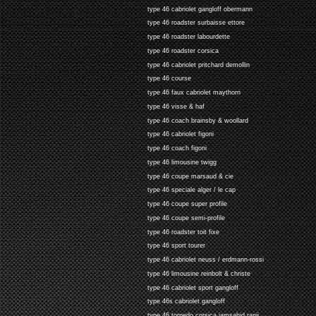
type 46 cabriolet gangloff obermann
type 46 roadster surbaisse ettore
type 46 roadster labourdette
type 46 roadster corsica
type 46 cabriolet pritchard demollin
type 46 course
type 46 faux cabriolet maythorn
type 46 visse & haf
type 46 coach brainsby & woollard
type 46 cabriolet figoni
type 46 coach figoni
type 46 limousine twigg
type 46 coupe marsaud & cie
type 46 speciale alger / le cap
type 46 coupe super profile
type 46 coupe semi-profile
type 46 roadster toit fixe
type 46 sport tourer
type 46 cabriolet neuss / erdmann-rossi
type 46 limousine reinbolt & christe
type 46 cabriolet sport gangloff
type 46s cabriolet gangloff
type 46 torpedo corsica jamsahid ranji