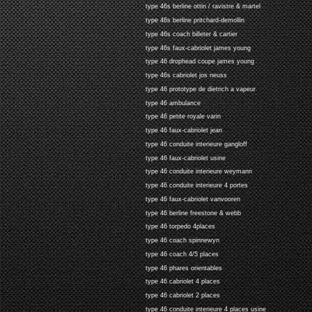
type 46s berline ottin / ravistre & martel
type 46s berline pritchard-demollin
type 46s coach billeter & cartier
type 46s faux-cabriolet james young
type 46 drophead coupe james young
type 46s cabriolet jos neuss
type 46 prototype de dietrich a vapeur
type 46 ambulance
type 46 petite royale varin
type 46 faux-cabriolet jean
type 46 conduite interieure gangloff
type 46 faux-cabriolet usine
type 46 conduite interieure weymann
type 46 conduite interieure 4 portes
type 46 faux-cabriolet vanvooren
type 46 berline freestone & webb
type 46 torpedo 4places
type 46 coach spinnewyn
type 46 coach 4/5 places
type 46 phares orientables
type 46 cabriolet 4 places
type 46 cabriolet 2 places
type 46 conduite interieure 4 places usine