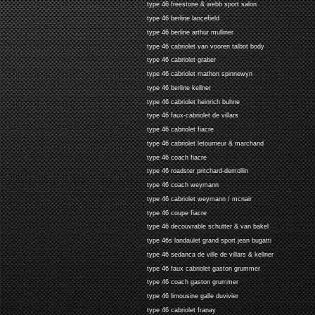
type 46 freestone & webb sport salon
type 46 berline lancefield
type 46 berline arthur mulliner
type 46 cabriolet van vooren talbot body
type 46 cabriolet graber
type 46 cabriolet mathon spinnewyn
type 46 berline kellner
type 46 cabriolet heinrich buhne
type 46 faux-cabriolet de villars
type 46 cabriolet fiacre
type 46 cabriolet letourneur & marchand
type 46 coach fiacre
type 46 roadster pritchard-demollin
type 46 coach weymann
type 46 cabriolet weymann / mcnair
type 46 coupe fiacre
type 46 decouvrable schutter & van bakel
type 46s landaulet grand sport jean bugatti
type 46 sedanca de ville de villars & kellner
type 46 faux cabriolet gaston grummer
type 46 coach gaston grummer
type 46 limousine galle duvivier
type 46 cabriolet franay