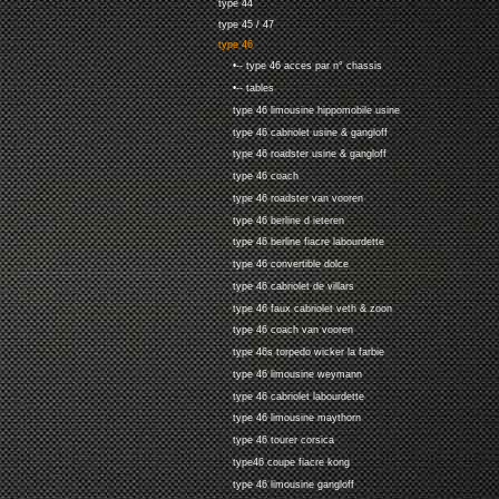
type 44
type 45 / 47
type 46
•-- type 46 acces par n° chassis
•-- tables
type 46 limousine hippomobile usine
type 46 cabriolet usine & gangloff
type 46 roadster usine & gangloff
type 46 coach
type 46 roadster van vooren
type 46 berline d ieteren
type 46 berline fiacre labourdette
type 46 convertible dolce
type 46 cabriolet de villars
type 46 faux cabriolet veth & zoon
type 46 coach van vooren
type 46s torpedo wicker la farbie
type 46 limousine weymann
type 46 cabriolet labourdette
type 46 limousine maythorn
type 46 tourer corsica
type46 coupe fiacre kong
type 46 limousine gangloff