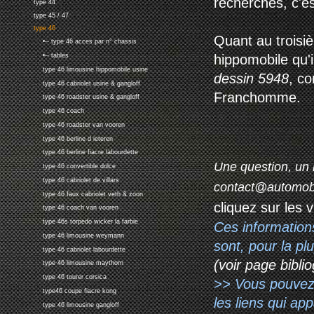
recherches, c'e
type 44
type 45 / 47
type 46
Quant au troisiè
•-- type 46 acces par n° chassis
hippomobile qu'i
•-- tables
type 46 limousine hippomobile usine
dessin 5948
, c
type 46 cabriolet usine & gangloff
Franchomme.
type 46 roadster usine & gangloff
type 46 coach
type 46 roadster van vooren
type 46 berline d ieteren
type 46 berline fiacre labourdette
Une question, un 
type 46 convertible dolce
type 46 cabriolet de villars
contact@automob
type 46 faux cabriolet veth & zoon
cliquez sur les 
type 46 coach van vooren
type 46s torpedo wicker la farbie
Ces information
type 46 limousine weymann
sont, pour la p
type 46 cabriolet labourdette
(voir page biblio
type 46 limousine maythorn
type 46 tourer corsica
>> Vous pouvez a
type46 coupe fiacre kong
les liens qui ap
type 46 limousine gangloff