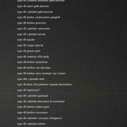
type 46 conduite interieure galle-duvivier
type 46 sport galle-duvivier
type 46 cabriolet galle-duvivier
type 46 portes coulissantes gangloff
type 46 berline grummer
type 46 cabriolet vanvooren
type 46 cabriolet brichet
type 46 spyder
type 46 coupe special
type 46 grand sport
type 46 roadster t43a body
type 46 berline repusseau
type 46 berline van den plas
type 46 berline sans montant van vooren
type 46s cabriolet oblin
type 46 dual cowl phaeton torpedo labourdette
type 46 "grand-prix"
type 46 cabriolet guettault
type 46 cabriolet letourneur & marchand
type 46 berline million-guiet
type 46 berline vanvooren
type 46 cabriolet concours d'elegance
type 46 cabriolet kellner