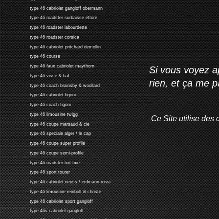
type 46 cabriolet gangloff obermann
type 46 roadster surbaisse ettore
type 46 roadster labourdette
type 46 roadster corsica
type 46 cabriolet pritchard demollin
type 46 course
type 46 faux cabriolet maythorn
Si vous voyez ap
type 46 visse & haf
rien, et ça me 
type 46 coach brainsby & woollard
type 46 cabriolet figoni
type 46 coach figoni
type 46 limousine twigg
Ce Site utilise des 
type 46 coupe marsaud & cie
type 46 speciale alger / le cap
type 46 coupe super profile
type 46 coupe semi-profile
type 46 roadster toit fixe
type 46 sport tourer
type 46 cabriolet neuss / erdmann-rossi
type 46 limousine reinbolt & christe
type 46 cabriolet sport gangloff
type 46s cabriolet gangloff