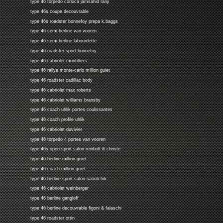
type 46 torpedo corsica jamsahid ranji
type 46s coupe decouvrable
type 46s roadster bonnefoy prepa k.baggs
type 46 semi-berline van vooren
type 46 semi-berline labourdette
type 46 roadster sport bonnefoy
type 46 cabriolet montilliers
type 46 rallye monte-carlo million guiet
type 46 roadster cadillac body
type 46 cabriolet max roberts
type 46 cabriolet williams bransby
type 46 coach uhlik portes coulissantes
type 46 coach profile uhlik
type 46 cabriolet duvivier
type 46 torpedo 4 portes van vooren
type 46s open sport salon reinbolt & christe
type 46 berline million-guiet
type 46 coach million-guiet
type 46 berline sport salon saoutchik
type 46 cabriolet weinberger
type 46 berline gangloff
type 46 berline decouvrable figoni & falaschi
type 46 roadster ottin