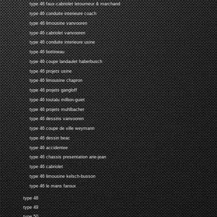
type 46 faux-cabriolet letourneur & marchand
type 46 conduite interieure coach
type 46 limousine vanvooren
type 46 cabriolet vanvooren
type 46 conduite interieure usine
type 46 bottineau
type 46 coupe landaulet haberbusch
type 46 projets usine
type 46 limousine chapron
type 46 projets gangloff
type 46 toutalu million-guiet
type 46 projets muhlbacher
type 46 dessins vanvooren
type 46 coupe de ville weymann
type 46 dessin beac
type 46 accidentee
type 46 chassis presentation arie-jean
type 46 cabriolet
type 46 limousine kelsch-busson
type 46 le mans faroux
type 48
type 49
type 50