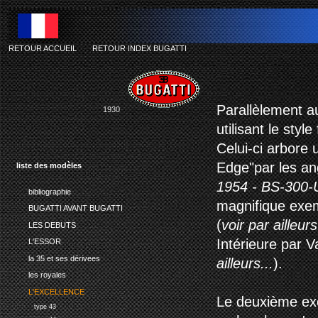
RETOUR ACCUEIL
-
RETOUR INDEX BUGATTI
Parallèlement a
1930
utilisant le style
Celui-ci arbore 
Edge"par les an
liste des modèles
1954 - BS-300-
bibliographie
magnifique exem
BUGATTI AVANT BUGATTI
(
voir par ailleurs
LES DEBUTS
Intérieure par V
L'ESSOR
la 35 et ses dérivees
ailleurs...
).
les royales
L'EXCELLENCE
Le deuxième ex
type 43