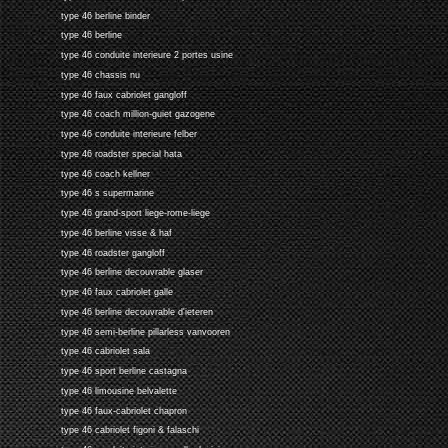
type 46 berline binder
type 46 berline
type 46 conduite interieure 2 portes usine
type 46 chassis nu
type 46 faux cabriolet gangloff
type 46 coach million-guiet gazogene
type 46 conduite interieure felber
type 46 roadster special hata
type 46 coach kellner
type 46 s supermarine
type 46 grand-sport liege-rome-liege
type 46 berline visse & haf
type 46 roadster gangloff
type 46 berline decouvrable glaser
type 46 faux cabriolet galle
type 46 berline decouvrable d'ieteren
type 46 semi-berline pillarless vanvooren
type 46 cabriolet sala
type 46 sport berline castagna
type 46 limousine belvalette
type 46 faux-cabriolet chapron
type 46 cabriolet figoni & falaschi