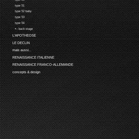
type 51
type 52 baby
type 53
type 54
•-- back-stage
L'APOTHEOSE
LE DECLIN
mais aussi...
RENAISSANCE ITALIENNE
RENAISSANCE FRANCO-ALLEMANDE
concepts & design