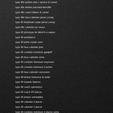
type 46s berline ottin / ravistre & martel
type 46s berline pritchard-demollin
type 46s coach billeter & cartier
type 46s faux-cabriolet james young
type 46 drophead coupe james young
type 46s cabriolet jos neuss
type 46 prototype de dietrich a vapeur
type 46 ambulance
type 46 petite royale varin
type 46 faux-cabriolet jean
type 46 conduite interieure gangloff
type 46 faux-cabriolet usine
type 46 conduite interieure weymann
type 46 conduite interieure 4 portes
type 46 faux-cabriolet vanvooren
type 46 berline freestone & webb
type 46 torpedo 4places
type 46 coach spinnewyn
type 46 coach 4/5 places
type 46 phares orientables
type 46 cabriolet 4 places
type 46 cabriolet 2 places
type 46 conduite interieure 4 places usine