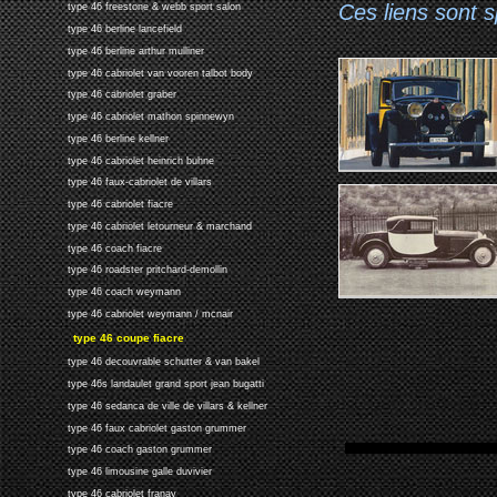
Ces liens sont 
type 46 freestone & webb sport salon
type 46 berline lancefield
type 46 berline arthur mulliner
type 46 cabriolet van vooren talbot body
type 46 cabriolet graber
type 46 cabriolet mathon spinnewyn
type 46 berline kellner
type 46 cabriolet heinrich buhne
type 46 faux-cabriolet de villars
type 46 cabriolet fiacre
type 46 cabriolet letourneur & marchand
type 46 coach fiacre
type 46 roadster pritchard-demollin
type 46 coach weymann
type 46 cabriolet weymann / mcnair
type 46 coupe fiacre
type 46 decouvrable schutter & van bakel
type 46s landaulet grand sport jean bugatti
type 46 sedanca de ville de villars & kellner
type 46 faux cabriolet gaston grummer
type 46 coach gaston grummer
type 46 limousine galle duvivier
type 46 cabriolet franay