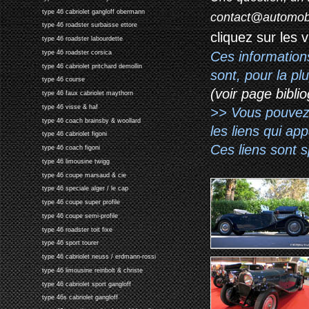
type 46 cabriolet gangloff obermann
contact@automob
type 46 roadster surbaisse ettore
cliquez sur les 
type 46 roadster labourdette
Ces information
type 46 roadster corsica
type 46 cabriolet pritchard demollin
sont, pour la p
type 46 course
(voir page biblio
type 46 faux cabriolet maythorn
type 46 visse & haf
>> Vous pouvez a
type 46 coach brainsby & woollard
les liens qui ap
type 46 cabriolet figoni
Ces liens sont 
type 46 coach figoni
type 46 limousine twigg
type 46 coupe marsaud & cie
type 46 speciale alger / le cap
type 46 coupe super profile
type 46 coupe semi-profile
type 46 roadster toit fixe
type 46 sport tourer
type 46 cabriolet neuss / erdmann-rossi
type 46 limousine reinbolt & christe
type 46 cabriolet sport gangloff
type 46s cabriolet gangloff