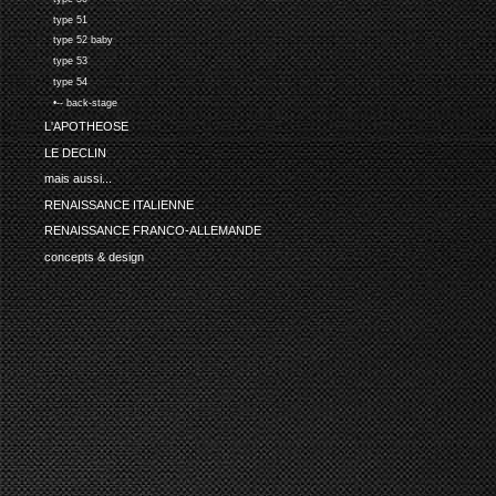
type 51
type 52 baby
type 53
type 54
•-- back-stage
L'APOTHEOSE
LE DECLIN
mais aussi...
RENAISSANCE ITALIENNE
RENAISSANCE FRANCO-ALLEMANDE
concepts & design