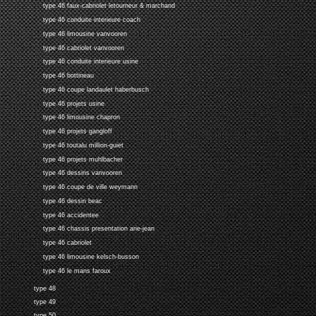
type 46 faux-cabriolet letourneur & marchand
type 46 conduite interieure coach
type 46 limousine vanvooren
type 46 cabriolet vanvooren
type 46 conduite interieure usine
type 46 bottineau
type 46 coupe landaulet haberbusch
type 46 projets usine
type 46 limousine chapron
type 46 projets gangloff
type 46 toutalu million-guiet
type 46 projets muhlbacher
type 46 dessins vanvooren
type 46 coupe de ville weymann
type 46 dessin beac
type 46 accidentee
type 46 chassis presentation arie-jean
type 46 cabriolet
type 46 limousine kelsch-busson
type 46 le mans faroux
type 48
type 49
type 50