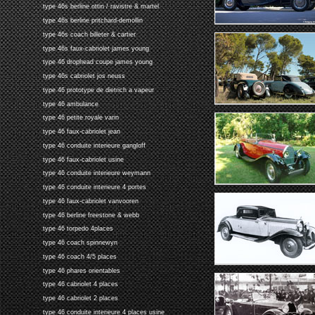
type 46s berline ottin / ravistre & martel
type 46s berline pritchard-demollin
type 46s coach billeter & cartier
type 46s faux-cabriolet james young
type 46 drophead coupe james young
type 46s cabriolet jos neuss
type 46 prototype de dietrich a vapeur
type 46 ambulance
type 46 petite royale varin
type 46 faux-cabriolet jean
type 46 conduite interieure gangloff
type 46 faux-cabriolet usine
type 46 conduite interieure weymann
type 46 conduite interieure 4 portes
type 46 faux-cabriolet vanvooren
type 46 berline freestone & webb
type 46 torpedo 4places
type 46 coach spinnewyn
type 46 coach 4/5 places
type 46 phares orientables
type 46 cabriolet 4 places
type 46 cabriolet 2 places
type 46 conduite interieure 4 places usine