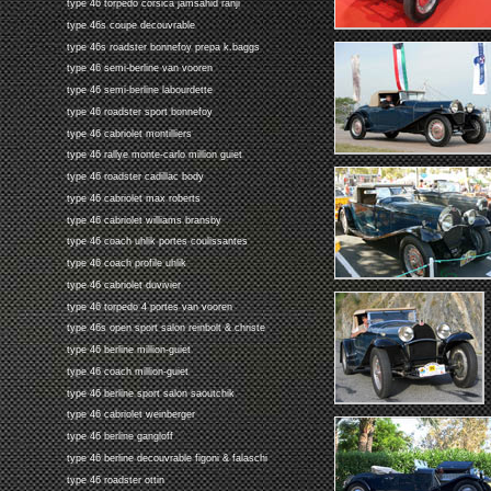
type 46 torpedo corsica jamsahid ranji
type 46s coupe decouvrable
type 46s roadster bonnefoy prepa k.baggs
type 46 semi-berline van vooren
type 46 semi-berline labourdette
type 46 roadster sport bonnefoy
type 46 cabriolet montilliers
type 46 rallye monte-carlo million guiet
type 46 roadster cadillac body
type 46 cabriolet max roberts
type 46 cabriolet williams bransby
type 46 coach uhlik portes coulissantes
type 46 coach profile uhlik
type 46 cabriolet duvivier
type 46 torpedo 4 portes van vooren
type 46s open sport salon reinbolt & christe
type 46 berline million-guiet
type 46 coach million-guiet
type 46 berline sport salon saoutchik
type 46 cabriolet weinberger
type 46 berline gangloff
type 46 berline decouvrable figoni & falaschi
type 46 roadster ottin