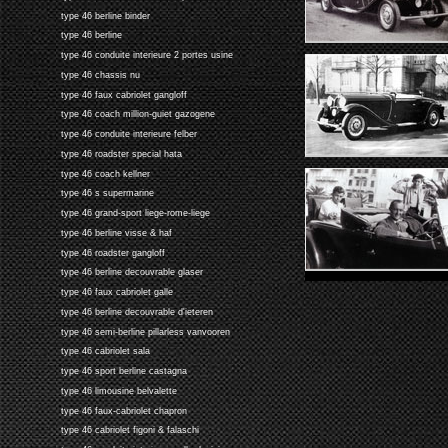
type 46 berline binder
type 46 berline
type 46 conduite interieure 2 portes usine
type 46 chassis nu
type 46 faux cabriolet gangloff
type 46 coach million-guiet gazogene
type 46 conduite interieure felber
type 46 roadster special hata
type 46 coach kellner
type 46 s supermarine
type 46 grand-sport liege-rome-liege
type 46 berline visse & haf
type 46 roadster gangloff
type 46 berline decouvrable glaser
type 46 faux cabriolet galle
type 46 berline decouvrable d'ieteren
type 46 semi-berline pillarless vanvooren
type 46 cabriolet sala
type 46 sport berline castagna
type 46 limousine belvalette
type 46 faux-cabriolet chapron
type 46 cabriolet figoni & falaschi