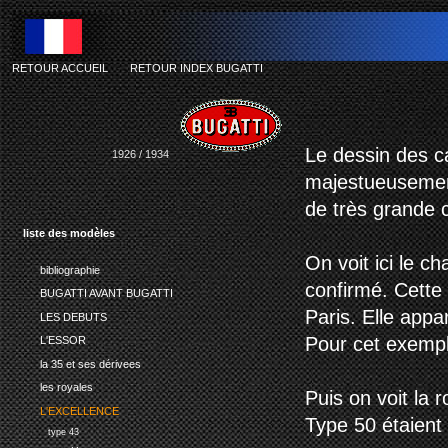
RETOUR ACCUEIL
-
RETOUR INDEX BUGATTI
Le dessin des ca
1926 / 1934
majestueusement
de très grande 
liste des modèles
On voit ici le c
bibliographie
confirmé. Cette
BUGATTI AVANT BUGATTI
Paris. Elle appa
LES DEBUTS
Pour cet exempla
L'ESSOR
la 35 et ses dérivees
les royales
Puis on voit la 
L'EXCELLENCE
Type 50 étaient
type 43