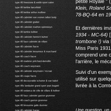
petite Royale " (
type 46 freestone & webb sport salon
Klein, Roland S
type 46 berline lancefield
type 46 berline arthur mulliner
78-BQ-64 en 19
type 46 cabriolet van vooren talbot body
type 46 cabriolet graber
Et dernières im
type 46 cabriolet mathon spinnewyn
type 46 berline kellner
1934 - MC-64)
[
type 46 cabriolet heinrich buhne
trombone !)
via
type 46 faux-cabriolet de villars
Miss Paris 1931 
type 46 cabriolet fiacre
type 46 cabriolet letourneur & marchand
comprend une co
type 46 coach fiacre
l'arrière, le mé
type 46 roadster pritchard-demollin
type 46 coach weymann
Suivi d'un exemp
type 46 cabriolet weymann / mcnair
type 46 coupe fiacre
utilisé sur quel
type 46 decouvrable schutter & van bakel
livrée à la Com
type 46s landaulet grand sport jean bugatti
type 46 sedanca de ville de villars & kellner
type 46 faux cabriolet gaston grummer
type 46 coach gaston grummer
type 46 limousine galle duvivier
Une question, un 
type 46 cabriolet franay