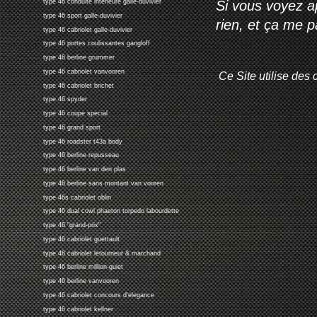
Si vous voyez ap
type 46 conduite interieure galle-duvivier
type 46 sport galle-duvivier
rien, et ça me 
type 46 cabriolet galle-duvivier
type 46 portes coulissantes gangloff
type 46 berline grummer
type 46 cabriolet vanvooren
Ce Site utilise des 
type 46 cabriolet brichet
type 46 spyder
type 46 coupe special
type 46 grand sport
type 46 roadster t43a body
type 46 berline repusseau
type 46 berline van den plas
type 46 berline sans montant van vooren
type 46s cabriolet oblin
type 46 dual cowl phaeton torpedo labourdette
type 46 "grand-prix"
type 46 cabriolet guettault
type 46 cabriolet letourneur & marchand
type 46 berline million-guiet
type 46 berline vanvooren
type 46 cabriolet concours d'elegance
type 46 cabriolet kellner