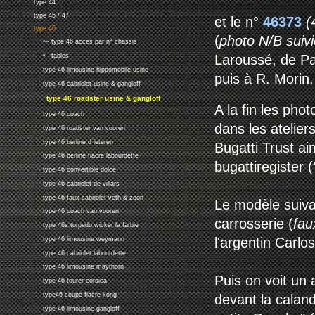
type 44
type 45 / 47
et le n°
46373
(
type 46
(
photo N/B suivi
•-- type 46 acces par n° chassis
Laroussé, de Par
•-- tables
type 46 limousine hippomobile usine
puis à R. Morin.
type 46 cabriolet usine & gangloff
type 46 roadster usine & gangloff
A la fin les ph
type 46 coach
dans les atelier
type 46 roadster van vooren
type 46 berline d ieteren
Bugatti Trust ai
type 46 berline fiacre labourdette
bugattiregister (
type 46 convertible dolce
type 46 cabriolet de villars
type 46 faux cabriolet veth & zoon
Le modèle suiva
type 46 coach van vooren
carrosserie (
fau
type 46s torpedo wicker la farbie
l'argentin Carlo
type 46 limousine weymann
type 46 cabriolet labourdette
type 46 limousine maythorn
Puis on voit un
type 46 tourer corsica
type46 coupe fiacre kong
devant la caland
type 46 limousine gangloff