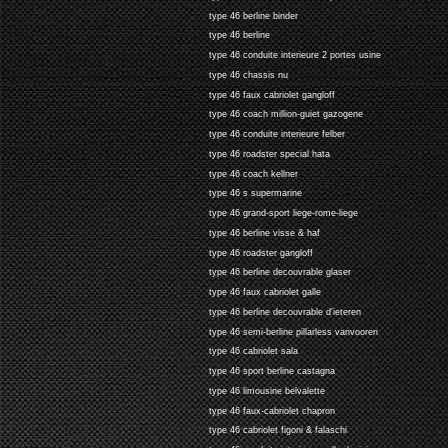
type 46 berline binder
type 46 berline
type 46 conduite interieure 2 portes usine
type 46 chassis nu
type 46 faux cabriolet gangloff
type 46 coach million-guiet gazogene
type 46 conduite interieure felber
type 46 roadster special hata
type 46 coach kellner
type 46 s supermarine
type 46 grand-sport liege-rome-liege
type 46 berline visse & haf
type 46 roadster gangloff
type 46 berline decouvrable glaser
type 46 faux cabriolet galle
type 46 berline decouvrable d'ieteren
type 46 semi-berline pillarless vanvooren
type 46 cabriolet sala
type 46 sport berline castagna
type 46 limousine belvalette
type 46 faux-cabriolet chapron
type 46 cabriolet figoni & falaschi