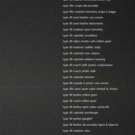
type 46s coupe decouvrable
type 46s roadster bonnefoy prepa k.baggs
type 46 semi-berline van vooren
type 46 semi-berline labourdette
type 46 roadster sport bonnefoy
type 46 cabriolet montilliers
type 46 rallye monte-carlo million guiet
type 46 roadster cadillac body
type 46 cabriolet max roberts
type 46 cabriolet williams bransby
type 46 coach uhlik portes coulissantes
type 46 coach profile uhlik
type 46 cabriolet duvivier
type 46 torpedo 4 portes van vooren
type 46s open sport salon reinbolt & christe
type 46 berline million-guiet
type 46 coach million-guiet
type 46 berline sport salon saoutchik
type 46 cabriolet weinberger
type 46 berline gangloff
type 46 berline decouvrable figoni & falaschi
type 46 roadster ottin