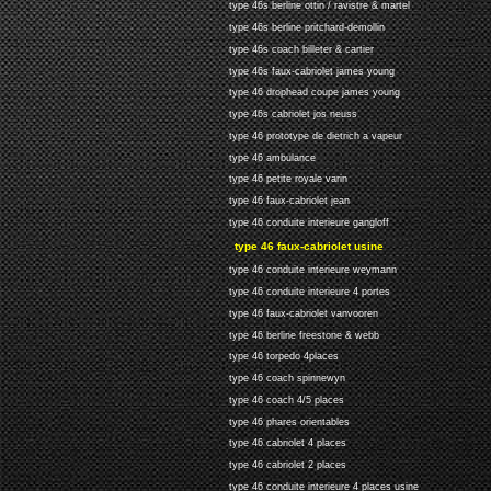
type 46s berline ottin / ravistre & martel
type 46s berline pritchard-demollin
type 46s coach billeter & cartier
type 46s faux-cabriolet james young
type 46 drophead coupe james young
type 46s cabriolet jos neuss
type 46 prototype de dietrich a vapeur
type 46 ambulance
type 46 petite royale varin
type 46 faux-cabriolet jean
type 46 conduite interieure gangloff
type 46 faux-cabriolet usine
type 46 conduite interieure weymann
type 46 conduite interieure 4 portes
type 46 faux-cabriolet vanvooren
type 46 berline freestone & webb
type 46 torpedo 4places
type 46 coach spinnewyn
type 46 coach 4/5 places
type 46 phares orientables
type 46 cabriolet 4 places
type 46 cabriolet 2 places
type 46 conduite interieure 4 places usine