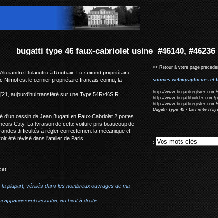
briolet usine #46140, #46236
<< Retour à votre page précéden
 Alexandre Delaoutre à Roubaix. Le second propriétaire,
ic Nimot est le dernier propriétaire français connu, la
sources webographiques et b
http://www.bugattiregister.com/
[21, aujourd'hui transféré sur une Type 54R/46S R
http://www.bugattibuilder.com/
http://www.bugattiregister.com/
Bugatti Type 46 - La Petite Ro
llé d'un dessin de Jean Bugatti en Faux-Cabriolet 2 portes
çois Coty. La livraison de cette voiture pris beaucoup de
randes difficultés à régler correctement la mécanique et
r été révisé dans l'atelier de Paris.
:
net
r la plupart, vérifiés dans les nombreux ouvrages de ma
i apparaissent ci-contre, en haut à droite.