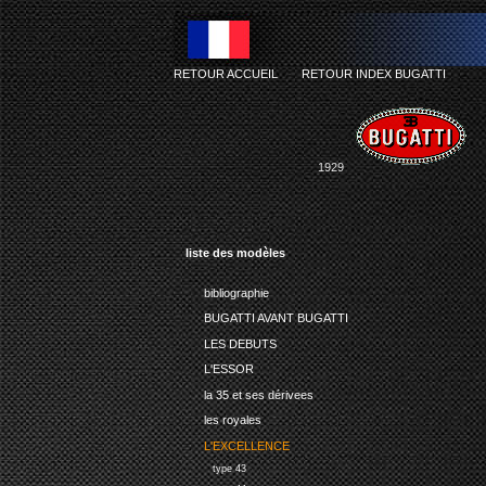
RETOUR ACCUEIL
-
RETOUR INDEX BUGATTI
1929
liste des modèles
bibliographie
BUGATTI AVANT BUGATTI
LES DEBUTS
L'ESSOR
la 35 et ses dérivees
les royales
L'EXCELLENCE
type 43