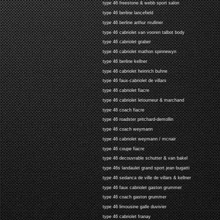
type 46 freestone & webb sport salon
type 46 berline lancefield
type 46 berline arthur mulliner
type 46 cabriolet van vooren talbot body
type 46 cabriolet graber
type 46 cabriolet mathon spinnewyn
type 46 berline kellner
type 46 cabriolet heinrich buhne
type 46 faux-cabriolet de villars
type 46 cabriolet fiacre
type 46 cabriolet letourneur & marchand
type 46 coach fiacre
type 46 roadster pritchard-demollin
type 46 coach weymann
type 46 cabriolet weymann / mcnair
type 46 coupe fiacre
type 46 decouvrable schutter & van bakel
type 46s landaulet grand sport jean bugatti
type 46 sedanca de ville de villars & kellner
type 46 faux cabriolet gaston grummer
type 46 coach gaston grummer
type 46 limousine galle duvivier
type 46 cabriolet franay