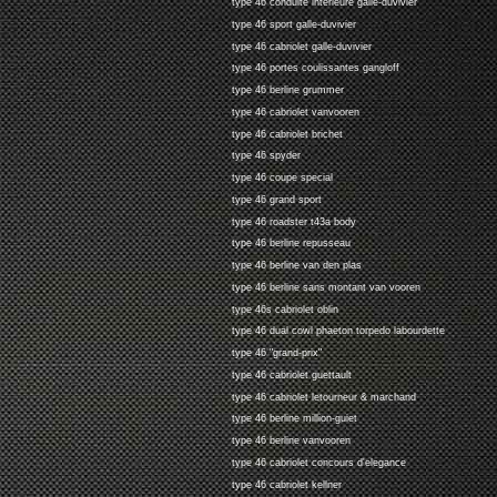
type 46 conduite interieure galle-duvivier
type 46 sport galle-duvivier
type 46 cabriolet galle-duvivier
type 46 portes coulissantes gangloff
type 46 berline grummer
type 46 cabriolet vanvooren
type 46 cabriolet brichet
type 46 spyder
type 46 coupe special
type 46 grand sport
type 46 roadster t43a body
type 46 berline repusseau
type 46 berline van den plas
type 46 berline sans montant van vooren
type 46s cabriolet oblin
type 46 dual cowl phaeton torpedo labourdette
type 46 "grand-prix"
type 46 cabriolet guettault
type 46 cabriolet letourneur & marchand
type 46 berline million-guiet
type 46 berline vanvooren
type 46 cabriolet concours d'elegance
type 46 cabriolet kellner