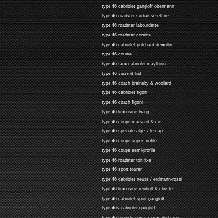
type 46 cabriolet gangloff obermann
type 46 roadster surbaisse ettore
type 46 roadster labourdette
type 46 roadster corsica
type 46 cabriolet pritchard demollin
type 46 course
type 46 faux cabriolet maythorn
type 46 visse & haf
type 46 coach brainsby & woollard
type 46 cabriolet figoni
type 46 coach figoni
type 46 limousine twigg
type 46 coupe marsaud & cie
type 46 speciale alger / le cap
type 46 coupe super profile
type 46 coupe semi-profile
type 46 roadster toit fixe
type 46 sport tourer
type 46 cabriolet neuss / erdmann-rossi
type 46 limousine reinbolt & christe
type 46 cabriolet sport gangloff
type 46s cabriolet gangloff
type 46 torpedo corsica jamsahid ranji