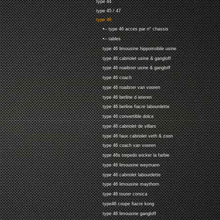
type 44
type 45 / 47
type 46
•-- type 46 acces par n° chassis
•-- tables
type 46 limousine hippomobile usine
type 46 cabriolet usine & gangloff
type 46 roadster usine & gangloff
type 46 coach
type 46 roadster van vooren
type 46 berline d ieteren
type 46 berline fiacre labourdette
type 46 convertible dolce
type 46 cabriolet de villars
type 46 faux cabriolet veth & zoon
type 46 coach van vooren
type 46s torpedo wicker la farbie
type 46 limousine weymann
type 46 cabriolet labourdette
type 46 limousine maythorn
type 46 tourer corsica
type46 coupe fiacre kong
type 46 limousine gangloff