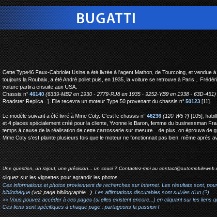
bugatti type 46 faux-ca
Cette Type46 Faux-Cabriolet Usine a été livrée à l'agent Mathon, de Tourcoing, et vendue à
toujours la Roubaix, a été André pollet puis, en 1935, la voiture se retrouve à Paris... Frédér
voiture partira ensuite aux USA.
Chassis n°
46140
(6339-MB2 en 1930 - 2779-RJ8 en 1935 - 9252-YB9 en 1938 - 63D-451)
Roadster Replica...]. Elle recevra un moteur Type 50 provenant du chassis n°
50123
[11].
Le modèle suivant a été livré à Mme Coty. C'est le chassis n°
46236
(120-W5 ?)
[105], habi
et 4 places spécialement créé pour la cliente, Yvonne le Baron, femme du businessman Fran
temps à cause de la réalisation de cette carrosserie sur mesure... de plus, on éprouva de g
Mme Coty s'est plainte plusieurs fois que le moteur ne fonctionnait pas bien, même après avoi
Une question, un rajout, une précision... un souci ? Contactez-moi au
contact@automobileweb.
cliquez sur les vignettes pour agrandir les photos...
Ces informations et photos proviennent de recherches sur Internet. Les résultats sont, pou
bibliothèque
(voir page bibliographie...)
. Les affirmations discutables sont suivies d'un (?)
>> Vous pouvez accéder à ces pages (si elles existent encore...) en cliquant sur les liens qu
Ces liens sont spécifiques à chaque page : partageons la passion !