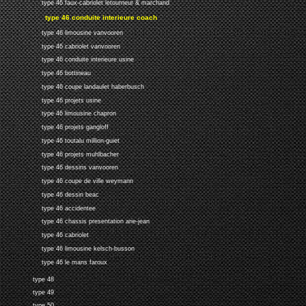
type 46 faux-cabriolet letourneur & marchand
type 46 conduite interieure coach
type 46 limousine vanvooren
type 46 cabriolet vanvooren
type 46 conduite interieure usine
type 46 bottineau
type 46 coupe landaulet haberbusch
type 46 projets usine
type 46 limousine chapron
type 46 projets gangloff
type 46 toutalu million-guiet
type 46 projets muhlbacher
type 46 dessins vanvooren
type 46 coupe de ville weymann
type 46 dessin beac
type 46 accidentee
type 46 chassis presentation arie-jean
type 46 cabriolet
type 46 limousine kelsch-busson
type 46 le mans faroux
type 48
type 49
type 50