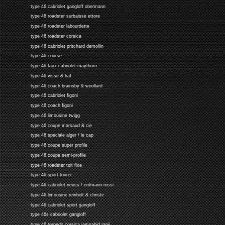
type 46 cabriolet gangloff obermann
type 46 roadster surbaisse ettore
type 46 roadster labourdette
type 46 roadster corsica
type 46 cabriolet pritchard demollin
type 46 course
type 46 faux cabriolet maythorn
type 46 visse & haf
type 46 coach brainsby & woollard
type 46 cabriolet figoni
type 46 coach figoni
type 46 limousine twigg
type 46 coupe marsaud & cie
type 46 speciale alger / le cap
type 46 coupe super profile
type 46 coupe semi-profile
type 46 roadster toit fixe
type 46 sport tourer
type 46 cabriolet neuss / erdmann-rossi
type 46 limousine reinbolt & christe
type 46 cabriolet sport gangloff
type 46s cabriolet gangloff
type 46 torpedo corsica jamsahid ranji