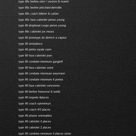
type 46s berline ottin / ravistre & martel
type 46s berline pritchard-demollin
type 46s coach billeter & cartier
type 46s faux-cabriolet james young
type 46 drophead coupe james young
type 46s cabriolet jos neuss
type 46 prototype de dietrich a vapeur
type 46 ambulance
type 46 petite royale varin
type 46 faux-cabriolet jean
type 46 conduite interieure gangloff
type 46 faux-cabriolet usine
type 46 conduite interieure weymann
type 46 conduite interieure 4 portes
type 46 faux-cabriolet vanvooren
type 46 berline freestone & webb
type 46 torpedo 4places
type 46 coach spinnewyn
type 46 coach 4/5 places
type 46 phares orientables
type 46 cabriolet 4 places
type 46 cabriolet 2 places
type 46 conduite interieure 4 places usine