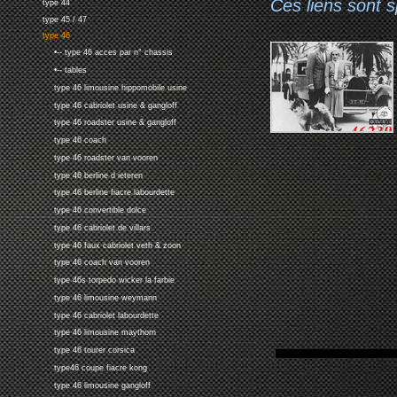
Ces liens sont 
type 44
type 45 / 47
type 46
•-- type 46 acces par n° chassis
•-- tables
type 46 limousine hippomobile usine
type 46 cabriolet usine & gangloff
type 46 roadster usine & gangloff
type 46 coach
type 46 roadster van vooren
type 46 berline d ieteren
type 46 berline fiacre labourdette
type 46 convertible dolce
type 46 cabriolet de villars
type 46 faux cabriolet veth & zoon
type 46 coach van vooren
type 46s torpedo wicker la farbie
type 46 limousine weymann
type 46 cabriolet labourdette
type 46 limousine maythorn
type 46 tourer corsica
type46 coupe fiacre kong
type 46 limousine gangloff