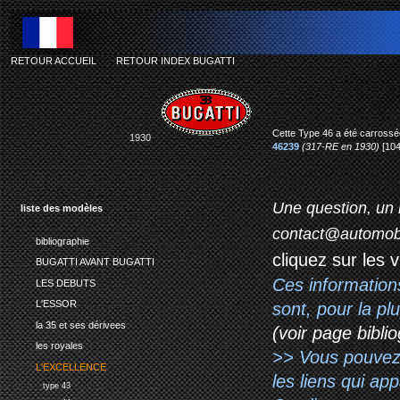
RETOUR ACCUEIL
-
RETOUR INDEX BUGATTI
Cette Type 46 a été carrossé
1930
46239
(317-RE en 1930)
[104
Une question, un 
liste des modèles
contact@automob
bibliographie
cliquez sur les 
BUGATTI AVANT BUGATTI
Ces information
LES DEBUTS
L'ESSOR
sont, pour la p
la 35 et ses dérivees
(voir page biblio
les royales
>> Vous pouvez a
L'EXCELLENCE
les liens qui ap
type 43