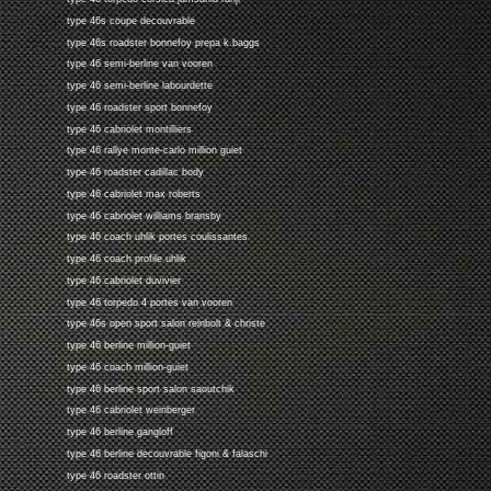
type 46s coupe decouvrable
type 46s roadster bonnefoy prepa k.baggs
type 46 semi-berline van vooren
type 46 semi-berline labourdette
type 46 roadster sport bonnefoy
type 46 cabriolet montilliers
type 46 rallye monte-carlo million guiet
type 46 roadster cadillac body
type 46 cabriolet max roberts
type 46 cabriolet williams bransby
type 46 coach uhlik portes coulissantes
type 46 coach profile uhlik
type 46 cabriolet duvivier
type 46 torpedo 4 portes van vooren
type 46s open sport salon reinbolt & christe
type 46 berline million-guiet
type 46 coach million-guiet
type 46 berline sport salon saoutchik
type 46 cabriolet weinberger
type 46 berline gangloff
type 46 berline decouvrable figoni & falaschi
type 46 roadster ottin