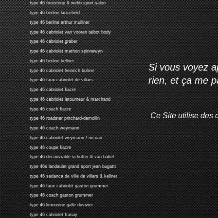
type 46 freestone & webb sport salon
type 46 berline lancefield
type 46 berline arthur mulliner
type 46 cabriolet van vooren talbot body
type 46 cabriolet graber
type 46 cabriolet mathon spinnewyn
type 46 berline kellner
Si vous voyez ap
type 46 cabriolet heinrich buhne
rien, et ça me 
type 46 faux-cabriolet de villars
type 46 cabriolet fiacre
type 46 cabriolet letourneur & marchand
type 46 coach fiacre
Ce Site utilise des 
type 46 roadster pritchard-demollin
type 46 coach weymann
type 46 cabriolet weymann / mcnair
type 46 coupe fiacre
type 46 decouvrable schutter & van bakel
type 46s landaulet grand sport jean bugatti
type 46 sedanca de ville de villars & kellner
type 46 faux cabriolet gaston grummer
type 46 coach gaston grummer
type 46 limousine galle duvivier
type 46 cabriolet franay