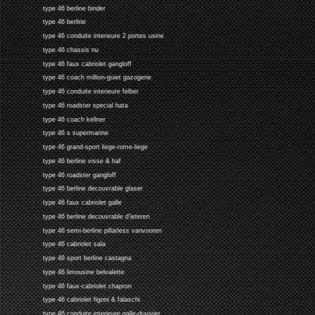
type 46 berline binder
type 46 berline
type 46 conduite interieure 2 portes usine
type 46 chassis nu
type 46 faux cabriolet gangloff
type 46 coach million-guiet gazogene
type 46 conduite interieure felber
type 46 roadster special hata
type 46 coach kellner
type 46 s supermarine
type 46 grand-sport liege-rome-liege
type 46 berline visse & haf
type 46 roadster gangloff
type 46 berline decouvrable glaser
type 46 faux cabriolet galle
type 46 berline decouvrable d'ieteren
type 46 semi-berline pillarless vanvooren
type 46 cabriolet sala
type 46 sport berline castagna
type 46 limousine belvalette
type 46 faux-cabriolet chapron
type 46 cabriolet figoni & falaschi
type 46 conduite interieure galle-duvivier