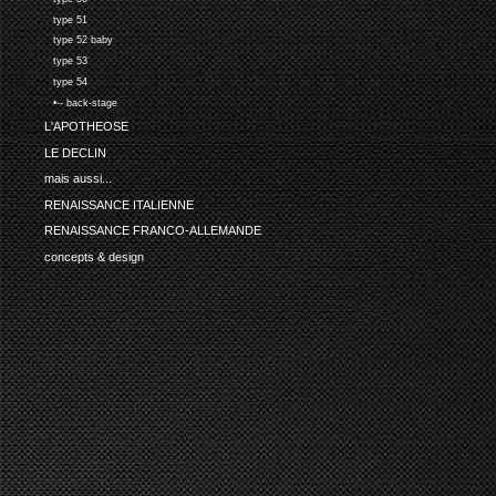
type 51
type 52 baby
type 53
type 54
•-- back-stage
L'APOTHEOSE
LE DECLIN
mais aussi...
RENAISSANCE ITALIENNE
RENAISSANCE FRANCO-ALLEMANDE
concepts & design