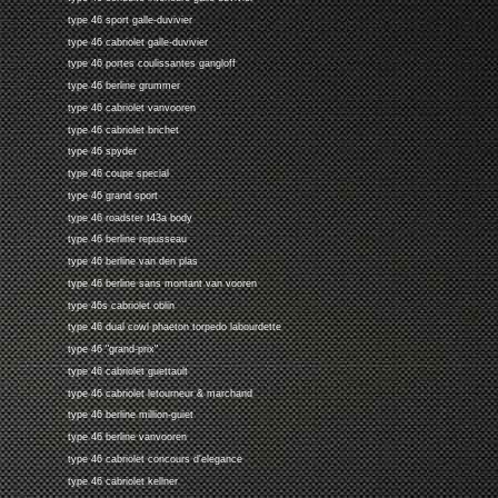
type 46 sport galle-duvivier
type 46 cabriolet galle-duvivier
type 46 portes coulissantes gangloff
type 46 berline grummer
type 46 cabriolet vanvooren
type 46 cabriolet brichet
type 46 spyder
type 46 coupe special
type 46 grand sport
type 46 roadster t43a body
type 46 berline repusseau
type 46 berline van den plas
type 46 berline sans montant van vooren
type 46s cabriolet oblin
type 46 dual cowl phaeton torpedo labourdette
type 46 "grand-prix"
type 46 cabriolet guettault
type 46 cabriolet letourneur & marchand
type 46 berline million-guiet
type 46 berline vanvooren
type 46 cabriolet concours d'elegance
type 46 cabriolet kellner