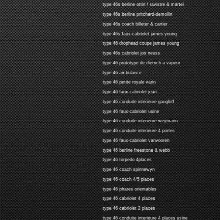
type 46s berline ottin / ravistre & martel
type 46s berline pritchard-demollin
type 46s coach billeter & cartier
type 46s faux-cabriolet james young
type 46 drophead coupe james young
type 46s cabriolet jos neuss
type 46 prototype de dietrich a vapeur
type 46 ambulance
type 46 petite royale varin
type 46 faux-cabriolet jean
type 46 conduite interieure gangloff
type 46 faux-cabriolet usine
type 46 conduite interieure weymann
type 46 conduite interieure 4 portes
type 46 faux-cabriolet vanvooren
type 46 berline freestone & webb
type 46 torpedo 4places
type 46 coach spinnewyn
type 46 coach 4/5 places
type 46 phares orientables
type 46 cabriolet 4 places
type 46 cabriolet 2 places
type 46 conduite interieure 4 places usine