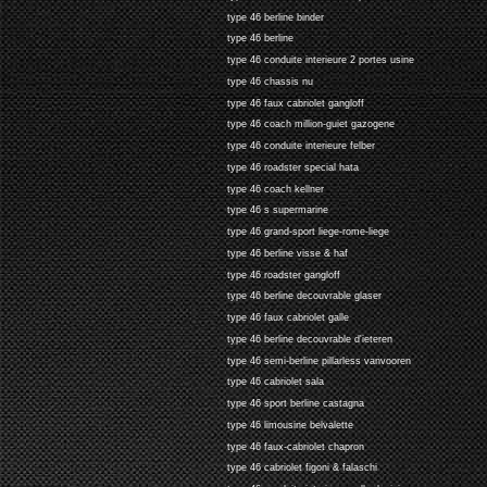
type 46 berline binder
type 46 berline
type 46 conduite interieure 2 portes usine
type 46 chassis nu
type 46 faux cabriolet gangloff
type 46 coach million-guiet gazogene
type 46 conduite interieure felber
type 46 roadster special hata
type 46 coach kellner
type 46 s supermarine
type 46 grand-sport liege-rome-liege
type 46 berline visse & haf
type 46 roadster gangloff
type 46 berline decouvrable glaser
type 46 faux cabriolet galle
type 46 berline decouvrable d'ieteren
type 46 semi-berline pillarless vanvooren
type 46 cabriolet sala
type 46 sport berline castagna
type 46 limousine belvalette
type 46 faux-cabriolet chapron
type 46 cabriolet figoni & falaschi