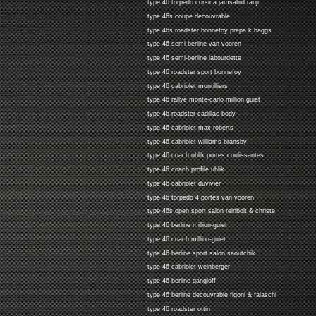
type 46 torpedo corsica jamsahid ranji
type 46s coupe decouvrable
type 46s roadster bonnefoy prepa k.baggs
type 46 semi-berline van vooren
type 46 semi-berline labourdette
type 46 roadster sport bonnefoy
type 46 cabriolet montilliers
type 46 rallye monte-carlo million guiet
type 46 roadster cadillac body
type 46 cabriolet max roberts
type 46 cabriolet williams bransby
type 46 coach uhlik portes coulissantes
type 46 coach profile uhlik
type 46 cabriolet duvivier
type 46 torpedo 4 portes van vooren
type 46s open sport salon reinbolt & christe
type 46 berline million-guiet
type 46 coach million-guiet
type 46 berline sport salon saoutchik
type 46 cabriolet weinberger
type 46 berline gangloff
type 46 berline decouvrable figoni & falaschi
type 46 roadster ottin