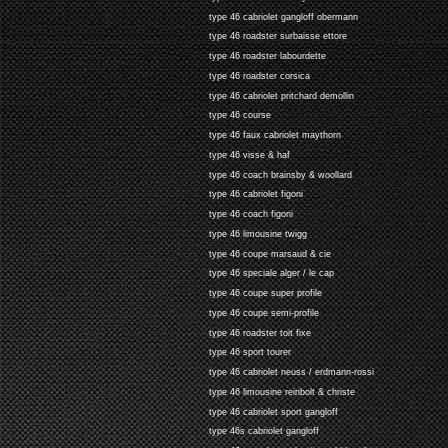
type 46 cabriolet gangloff obermann
type 46 roadster surbaisse ettore
type 46 roadster labourdette
type 46 roadster corsica
type 46 cabriolet pritchard demollin
type 46 course
type 46 faux cabriolet maythorn
type 46 visse & haf
type 46 coach brainsby & woollard
type 46 cabriolet figoni
type 46 coach figoni
type 46 limousine twigg
type 46 coupe marsaud & cie
type 46 speciale alger / le cap
type 46 coupe super profile
type 46 coupe semi-profile
type 46 roadster toit fixe
type 46 sport tourer
type 46 cabriolet neuss / erdmann-rossi
type 46 limousine reinbolt & christe
type 46 cabriolet sport gangloff
type 46s cabriolet gangloff