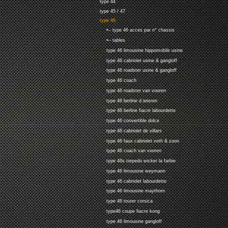
type 44
type 45 / 47
type 46
•-- type 46 acces par n° chassis
•-- tables
type 46 limousine hippomobile usine
type 46 cabriolet usine & gangloff
type 46 roadster usine & gangloff
type 46 coach
type 46 roadster van vooren
type 46 berline d ieteren
type 46 berline fiacre labourdette
type 46 convertible dolce
type 46 cabriolet de villars
type 46 faux cabriolet veth & zoon
type 46 coach van vooren
type 46s torpedo wicker la farbie
type 46 limousine weymann
type 46 cabriolet labourdette
type 46 limousine maythorn
type 46 tourer corsica
type46 coupe fiacre kong
type 46 limousine gangloff