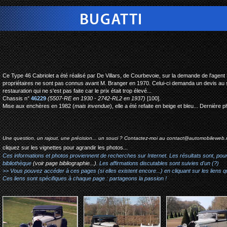
bugatti type 46 faux-cabri
Ce Type 46 Cabriolet a été réalisé par De Villars, de Courbevoie, sur la demande de l'agen
propriétaires ne sont pas connus avant M. Branger en 1970. Celui-ci demanda un devis au
restauration qui ne s'est pas faite car le prix était trop élevé...
Chassis n°
46229
(5507-RE en 1930 - 2742-RL2 en 1937)
[100].
Mise aux enchères en 1982 (
mais invendue
), elle a été refaite en beige et bleu... Dernière
Une question, un rajout, une précision... un souci ? Contactez-moi au
contact@automobileweb.
cliquez sur les vignettes pour agrandir les photos...
Ces informations et photos proviennent de recherches sur Internet. Les résultats sont, pou
bibliothèque
(voir page bibliographie...)
. Les affirmations discutables sont suivies d'un (?)
>> Vous pouvez accéder à ces pages (si elles existent encore...) en cliquant sur les liens qu
Ces liens sont spécifiques à chaque page : partageons la passion !