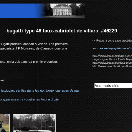
olet de villars #46229
<< Retour à votre page précéden
t Bugatti parisien Mondan & Wilson. Les premiers
 spécialiste J P Monceau, de Clamecy, pour une
sources webographiques et b
http://www.bugattiregister.com/
Bugatti Type 46 - La Petite Ro
 photo, on la voit dans sa première couleur.
http://www.bugattibuilder.com/
http://www.coachbuild.com/for
net
:
r la plupart, vérifiés dans les nombreux ouvrages de ma
i apparaissent ci-contre, en haut à droite.