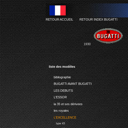
RETOUR ACCUEIL
-
RETOUR INDEX BUGATTI
1930
liste des modèles
bibliographie
BUGATTI AVANT BUGATTI
LES DEBUTS
L'ESSOR
la 35 et ses dérivees
les royales
L'EXCELLENCE
type 43