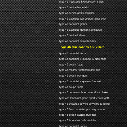
type 46 freestone & webb sport salon
type 46 berline lancefield
type 46 berline arthur mulliner
type 46 cabriolet van vooren talbot body
type 46 cabriolet graber
type 46 cabriolet mathon spinnewyn
type 46 berline kellner
type 46 cabriolet heinrich buhne
type 46 faux-cabriolet de villars
type 46 cabriolet fiacre
type 46 cabriolet letourneur & marchand
type 46 coach fiacre
type 46 roadster pritchard-demollin
type 46 coach weymann
type 46 cabriolet weymann / mcnair
type 46 coupe fiacre
type 46 decouvrable schutter & van bakel
type 46s landaulet grand sport jean bugatti
type 46 sedanca de ville de villars & kellner
type 46 faux cabriolet gaston grummer
type 46 coach gaston grummer
type 46 limousine galle duvivier
type 46 cabriolet franay