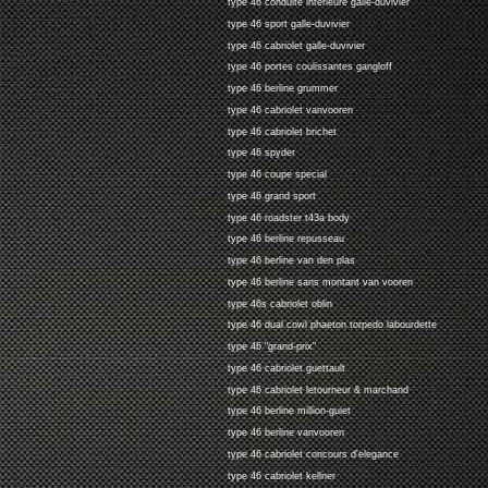
type 46 conduite interieure galle-duvivier
type 46 sport galle-duvivier
type 46 cabriolet galle-duvivier
type 46 portes coulissantes gangloff
type 46 berline grummer
type 46 cabriolet vanvooren
type 46 cabriolet brichet
type 46 spyder
type 46 coupe special
type 46 grand sport
type 46 roadster t43a body
type 46 berline repusseau
type 46 berline van den plas
type 46 berline sans montant van vooren
type 46s cabriolet oblin
type 46 dual cowl phaeton torpedo labourdette
type 46 "grand-prix"
type 46 cabriolet guettault
type 46 cabriolet letourneur & marchand
type 46 berline million-guiet
type 46 berline vanvooren
type 46 cabriolet concours d'elegance
type 46 cabriolet kellner