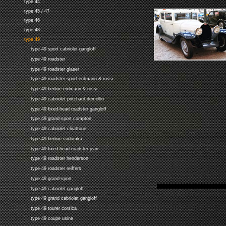
type 44
type 45 / 47
type 46
type 48
type 49
type 49 sport cabriolet gangloff
type 49 roadster
type 49 roadster glaser
type 49 roadster sport erdmann & rossi
type 49 berline erdmann & rossi
type 49 cabriolet pritchard-demollin
type 49 fixed-head roadster gangloff
type 49 grand-sport compton
type 49 cabriolet chiattone
type 49 berline sodomka
type 49 fixed-head roadster jean
type 49 roadster henderson
type 49 roadster reiffers
type 49 grand-sport
type 49 cabriolet gangloff
type 49 grand cabriolet gangloff
type 49 tourer corsica
type 49 coupe usine