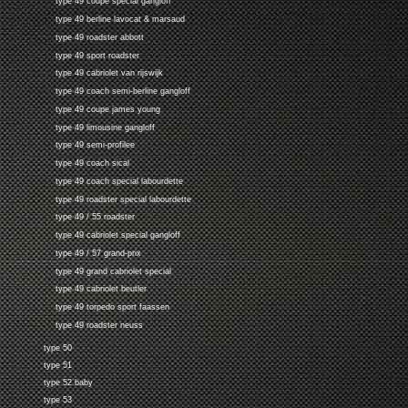
type 49 coupe special gangloff
type 49 berline lavocat & marsaud
type 49 roadster abbott
type 49 sport roadster
type 49 cabriolet van rijswijk
type 49 coach semi-berline gangloff
type 49 coupe james young
type 49 limousine gangloff
type 49 semi-profilee
type 49 coach sical
type 49 coach special labourdette
type 49 roadster special labourdette
type 49 / 55 roadster
type 49 cabriolet special gangloff
type 49 / 57 grand-prix
type 49 grand cabriolet special
type 49 cabriolet beutler
type 49 torpedo sport faassen
type 49 roadster neuss
type 50
type 51
type 52 baby
type 53