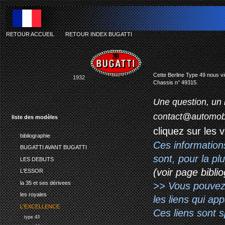
RETOUR ACCUEIL
-
RETOUR INDEX BUGATTI
Cette Berline Type 49 nous vi
1932
Chassis n° 49315.
Une question, un 
contact@automob
liste des modèles
cliquez sur les 
bibliographie
Ces information
BUGATTI AVANT BUGATTI
sont, pour la p
LES DEBUTS
(voir page biblio
L'ESSOR
la 35 et ses dérivees
>> Vous pouvez a
les royales
les liens qui ap
L'EXCELLENCE
Ces liens sont 
type 43