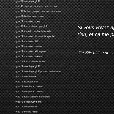
type 49 coupe gangloff
type 49 sport gepackbox et chassis nu
type 49 berline gangloff cannage weymann
type 49 berline van vooren
type 49 cabriolet tomas
Si vous voyez ap
type 49 faux-cabriolet gangloff
type 49 torpedo pritchard-demollin
rien, et ça me 
type 49 cabriolet hippomobile special
type 49 cabriolet uhlik
type 49 cabriolet pourtout
type 49 cabriolet million-guiet
Ce Site utilise des 
type 49 cabriolet jankowski
type 49 faux-cabriolet usine
type 49 coach gangloff
type 49 coach gangloff portes coulissantes
type 49 coach uhlik
type 49 roadster uhlik
type 49 coach van vooren
type 49 coupe van vooren
type 49 faux-cabriolet harrington
type 49 coach weymann
type 49 coupe neuss
type 49 berline rozier