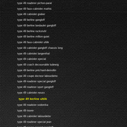
type 49 roadster pichon-parat
type 49 faux-cabriolet mathis
type 49 cabriolet graber
type 49 berline gangloff
type 49 berline landaulet gangloff
type 49 berline ruckstuhl
type 49 berline million-guiet
type 49 faux-cabriolet uhlik
type 49 cabriolet gangloff chassis long
type 49 cabriolet langenthal
type 49 cabriolet special
type 49 coach decouvrable ludewig
type 49 berline pritchard-demollin
type 49 coupe docteur labourdette
type 49 roadster special gangloff
type 49 roadster sport gangloff
type 49 cabriolet neuss
type 49 berline uhlik
type 49 roadster sodomka
type 49 tourer
type 49 cabriolet labourdette
type 49 roadster special jean