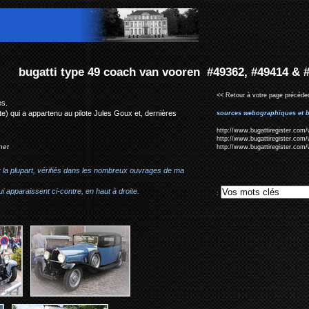
ach van vooren #49362, #49414 & #49545
<< Retour à votre page précéden
es.
te) qui a appartenu au pilote Jules Goux et, dernières
sources webographiques et b
http://www.bugattiregister.com/
http://www.bugattiregister.com/
net
http://www.bugattiregister.com/
r la plupart, vérifiés dans les nombreux ouvrages de ma
i apparaissent ci-contre, en haut à droite.
: