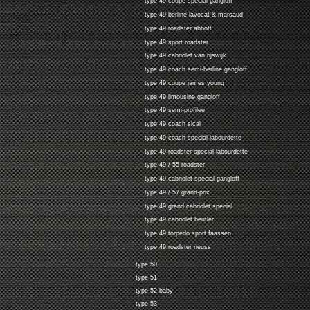
type 49 coupe special gangloff
type 49 berline lavocat & marsaud
type 49 roadster abbott
type 49 sport roadster
type 49 cabriolet van rijswijk
type 49 coach semi-berline gangloff
type 49 coupe james young
type 49 limousine gangloff
type 49 semi-profilee
type 49 coach sical
type 49 coach special labourdette
type 49 roadster special labourdette
type 49 / 55 roadster
type 49 cabriolet special gangloff
type 49 / 57 grand-prix
type 49 grand cabriolet special
type 49 cabriolet beutler
type 49 torpedo sport faassen
type 49 roadster neuss
type 50
type 51
type 52 baby
type 53