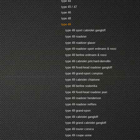
type 44
type 45 / 47
type 46
type 48
type 49
type 49 sport cabriolet gangloff
type 49 roadster
type 49 roadster glaser
type 49 roadster sport erdmann & rossi
type 49 berline erdmann & rossi
type 49 cabriolet pritchard-demollin
type 49 fixed-head roadster gangloff
type 49 grand-sport compton
type 49 cabriolet chiattone
type 49 berline sodomka
type 49 fixed-head roadster jean
type 49 roadster henderson
type 49 roadster reiffers
type 49 grand-sport
type 49 cabriolet gangloff
type 49 grand cabriolet gangloff
type 49 tourer corsica
type 49 coupe usine