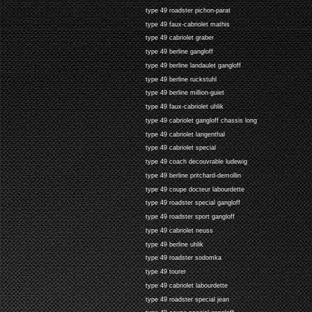
type 49 roadster pichon-parat
type 49 faux-cabriolet mathis
type 49 cabriolet graber
type 49 berline gangloff
type 49 berline landaulet gangloff
type 49 berline ruckstuhl
type 49 berline million-guiet
type 49 faux-cabriolet uhlik
type 49 cabriolet gangloff chassis long
type 49 cabriolet langenthal
type 49 cabriolet special
type 49 coach decouvrable ludewig
type 49 berline pritchard-demollin
type 49 coupe docteur labourdette
type 49 roadster special gangloff
type 49 roadster sport gangloff
type 49 cabriolet neuss
type 49 berline uhlik
type 49 roadster sodomka
type 49 tourer
type 49 cabriolet labourdette
type 49 roadster special jean