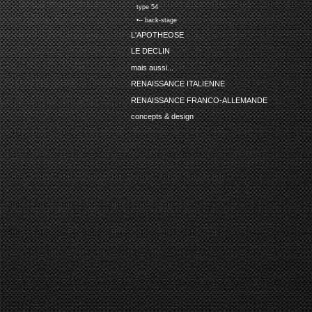
type 54
•-- back-stage
L'APOTHEOSE
LE DECLIN
mais aussi...
RENAISSANCE ITALIENNE
RENAISSANCE FRANCO-ALLEMANDE
concepts & design