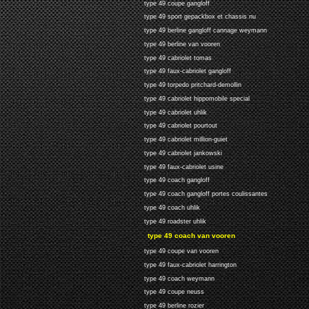
type 49 coupe gangloff
type 49 sport gepackbox et chassis nu
type 49 berline gangloff cannage weymann
type 49 berline van vooren
type 49 cabriolet tomas
type 49 faux-cabriolet gangloff
type 49 torpedo pritchard-demollin
type 49 cabriolet hippomobile special
type 49 cabriolet uhlik
type 49 cabriolet pourtout
type 49 cabriolet million-guiet
type 49 cabriolet jankowski
type 49 faux-cabriolet usine
type 49 coach gangloff
type 49 coach gangloff portes coulissantes
type 49 coach uhlik
type 49 roadster uhlik
type 49 coach van vooren
type 49 coupe van vooren
type 49 faux-cabriolet harrington
type 49 coach weymann
type 49 coupe neuss
type 49 berline rozier