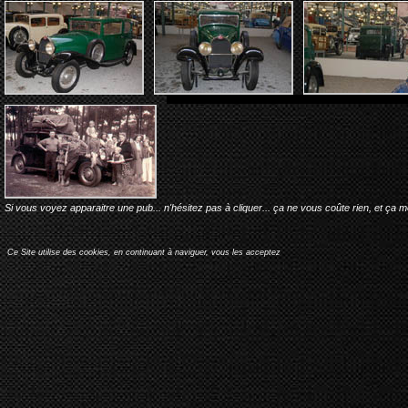
Si vous voyez apparaitre une pub... n'hésitez pas à cliquer... ça ne vous coûte rien, et ça 
Ce Site utilise des cookies, en continuant à naviguer, vous les acceptez