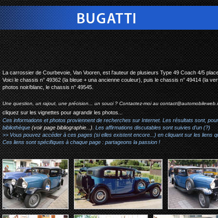
bugatti type 49 co
La carrossier de Courbevoie, Van Vooren, est l'auteur de plusieurs Type 49 Coach 4/5 plac
Voici le chassis n° 49362 (la bleue + una ancienne couleur), puis le chassis n° 49414 (la ver
photos noir/blanc, le chassis n° 49545.
Une question, un rajout, une précision... un souci ? Contactez-moi au
contact@automobileweb.
cliquez sur les vignettes pour agrandir les photos...
Ces informations et photos proviennent de recherches sur Internet. Les résultats sont, pou
bibliothèque
(voir page bibliographie...)
. Les affirmations discutables sont suivies d'un (?)
>> Vous pouvez accéder à ces pages (si elles existent encore...) en cliquant sur les liens qu
Ces liens sont spécifiques à chaque page : partageons la passion !