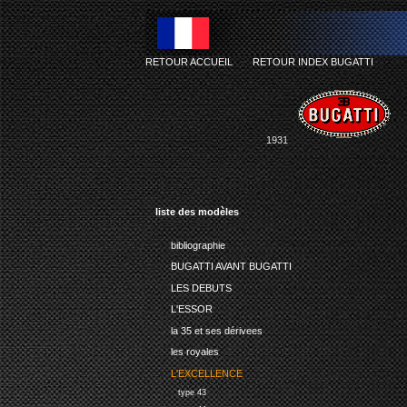
RETOUR ACCUEIL
-
RETOUR INDEX BUGATTI
1931
liste des modèles
bibliographie
BUGATTI AVANT BUGATTI
LES DEBUTS
L'ESSOR
la 35 et ses dérivees
les royales
L'EXCELLENCE
type 43