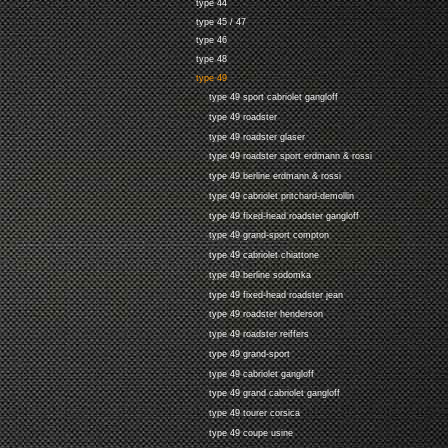
type 44
type 45 / 47
type 46
type 48
type 49
type 49 sport cabriolet gangloff
type 49 roadster
type 49 roadster glaser
type 49 roadster sport erdmann & rossi
type 49 berline erdmann & rossi
type 49 cabriolet pritchard-demollin
type 49 fixed-head roadster gangloff
type 49 grand-sport compton
type 49 cabriolet chiattone
type 49 berline sodomka
type 49 fixed-head roadster jean
type 49 roadster henderson
type 49 roadster reiffers
type 49 grand-sport
type 49 cabriolet gangloff
type 49 grand cabriolet gangloff
type 49 tourer corsica
type 49 coupe usine