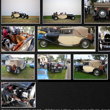
Si vous voyez apparaitre une pub... n'hésitez pas à cliquer... ça ne vous coûte rien, et ça 