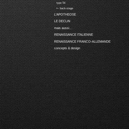
type 54
•-- back-stage
L'APOTHEOSE
LE DECLIN
mais aussi...
RENAISSANCE ITALIENNE
RENAISSANCE FRANCO-ALLEMANDE
concepts & design