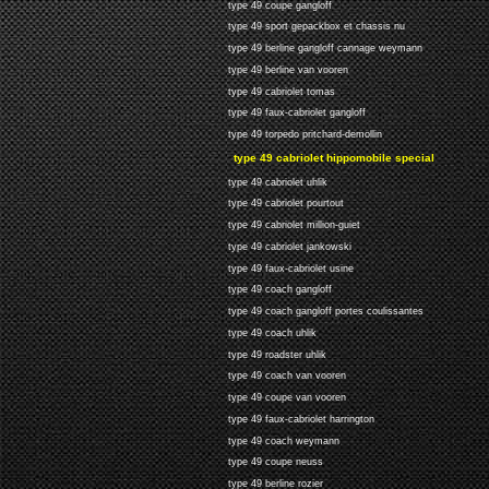
type 49 coupe gangloff
type 49 sport gepackbox et chassis nu
type 49 berline gangloff cannage weymann
type 49 berline van vooren
type 49 cabriolet tomas
type 49 faux-cabriolet gangloff
type 49 torpedo pritchard-demollin
type 49 cabriolet hippomobile special
type 49 cabriolet uhlik
type 49 cabriolet pourtout
type 49 cabriolet million-guiet
type 49 cabriolet jankowski
type 49 faux-cabriolet usine
type 49 coach gangloff
type 49 coach gangloff portes coulissantes
type 49 coach uhlik
type 49 roadster uhlik
type 49 coach van vooren
type 49 coupe van vooren
type 49 faux-cabriolet harrington
type 49 coach weymann
type 49 coupe neuss
type 49 berline rozier