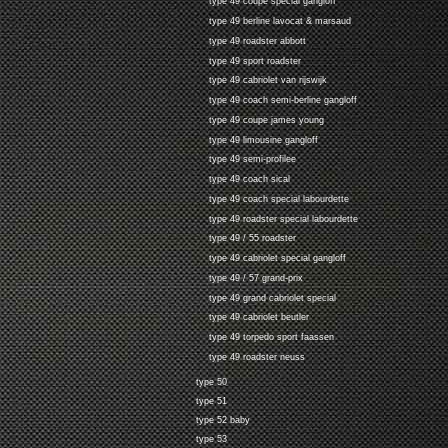
type 49 coupe special gangloff
type 49 berline lavocat & marsaud
type 49 roadster abbott
type 49 sport roadster
type 49 cabriolet van rijswijk
type 49 coach semi-berline gangloff
type 49 coupe james young
type 49 limousine gangloff
type 49 semi-profilee
type 49 coach sical
type 49 coach special labourdette
type 49 roadster special labourdette
type 49 / 55 roadster
type 49 cabriolet special gangloff
type 49 / 57 grand-prix
type 49 grand cabriolet special
type 49 cabriolet beutler
type 49 torpedo sport faassen
type 49 roadster neuss
type 50
type 51
type 52 baby
type 53