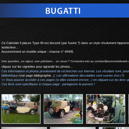
bugatti type 49 cabriolet 
Ce Cabriolet 4 places Type 49 est dessiné (par l'usine ?) dans un style résolument hippomobile.
audacieux...
Assuremment un modèle unique : chassis n° 49405.
Une question, un rajout, une précision... un souci ? Contactez-moi au
contact@automobileweb.
cliquez sur les vignettes pour agrandir les photos...
Ces informations et photos proviennent de recherches sur Internet. Les résultats sont, pou
bibliothèque
(voir page bibliographie...)
. Les affirmations discutables sont suivies d'un (?)
>> Vous pouvez accéder à ces pages (si elles existent encore...) en cliquant sur les liens qu
Ces liens sont spécifiques à chaque page : partageons la passion !