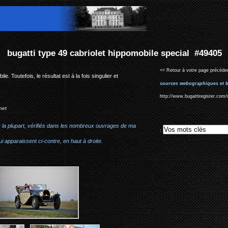
hippomobile special #49405
<< Retour à votre page précéden
 Toutefois, le résultat est à la fois singulier et
sources webographiques et b
http://www.bugattiregister.com/
net
r la plupart, vérifiés dans les nombreux ouvrages de ma
:
i apparaissent ci-contre, en haut à droite.