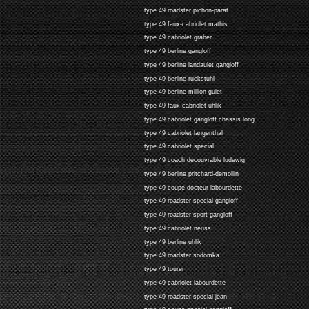
type 49 roadster pichon-parat
type 49 faux-cabriolet mathis
type 49 cabriolet graber
type 49 berline gangloff
type 49 berline landaulet gangloff
type 49 berline ruckstuhl
type 49 berline million-guiet
type 49 faux-cabriolet uhlik
type 49 cabriolet gangloff chassis long
type 49 cabriolet langenthal
type 49 cabriolet special
type 49 coach decouvrable ludewig
type 49 berline pritchard-demollin
type 49 coupe docteur labourdette
type 49 roadster special gangloff
type 49 roadster sport gangloff
type 49 cabriolet neuss
type 49 berline uhlik
type 49 roadster sodomka
type 49 tourer
type 49 cabriolet labourdette
type 49 roadster special jean